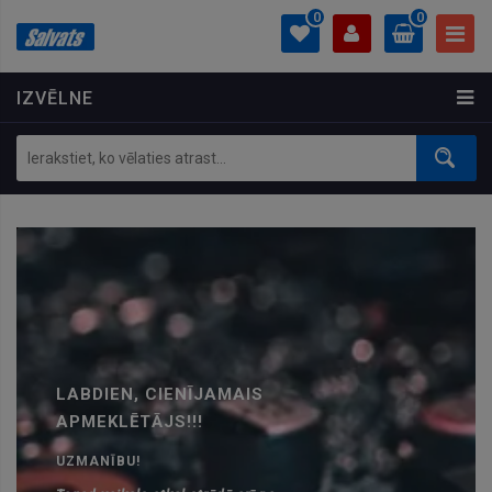
0
0
IZVĒLNE
PROFILS
0.00 €
Ielogoties
Izveidot kontu
LABDIEN, CIENĪJAMAIS
APMEKLĒTĀJS!!!
UZMANĪBU!