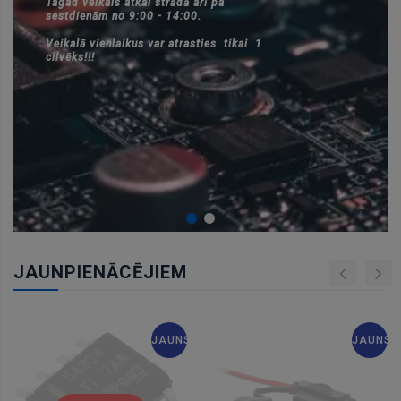
Tagad veikals atkal strādā arī pa
sestdienām no 9:00 - 14:00.
Veikalā vienlaikus var atrasties tikai 1
cilvēks!!!
JAUNPIENĀCĒJIEM
JAUNS
JAUNS