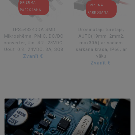
TPS54334DDA SMD
Drošinātāju turētājs,
Mikroshēma, PMIC, DC/DC
AUTO(19mm, 2mm2,
converter, Uin: 4.2...28VDC,
max30A) ar vadiem
Uout: 0.8...24VDC, 3A, SO8
sarkana krasa, IP66, ar
Zvanīt €
vāku
Zvanīt €