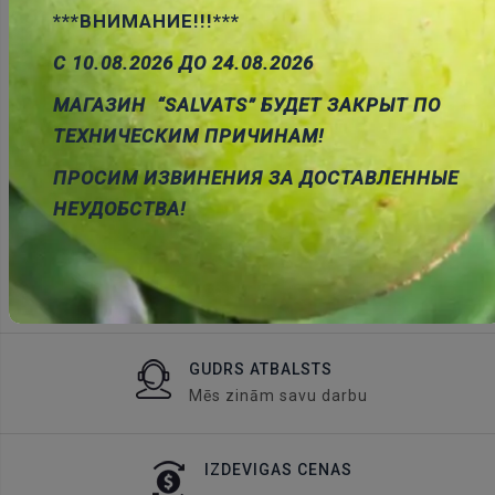
***ВНИМАНИЕ!!!***
KASTES
С 10.08.2026 ДО 24.08.2026
Plastmasas un alumīnija korpusi
МАГАЗИН “SALVATS” БУДЕТ ЗАКРЫТ ПО
ТЕХНИЧЕСКИМ ПРИЧИНАМ!
ПРОСИМ ИЗВИНЕНИЯ ЗА ДОСТАВЛЕННЫЕ
НЕУДОБСТВА!
ĀTRS PASŪTĪJUMS
bez registrācijas
GUDRS ATBALSTS
Mēs zinām savu darbu
IZDEVIGAS CENAS