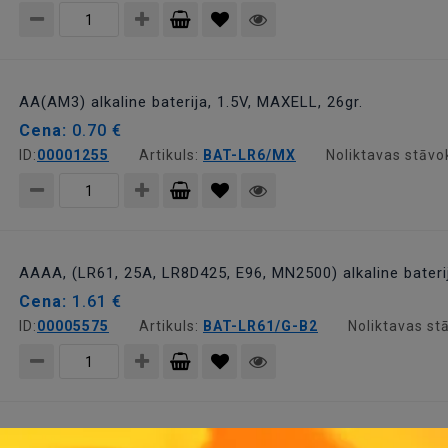
Pievienot
grozam
AA(AM3) alkaline baterija, 1.5V, MAXELL, 26gr.
Cena:
0.70 €
ID:
00001255
Artikuls:
BAT-LR6/MX
Noliktavas stāvo
Pievienot
grozam
AAAA, (LR61, 25A, LR8D425, E96, MN2500) alkaline baterij
Cena:
1.61 €
ID:
00005575
Artikuls:
BAT-LR61/G-B2
Noliktavas st
Pievienot
grozam
GP11A, alkaline baterija, Ø10x16V, 6.0V 30g