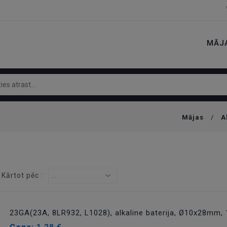
MĀJ
Mājas
/
A
Kārtot pēc :
...
23GA(23A, 8LR932, L1028), alkaline baterija, Ø10x28mm, 