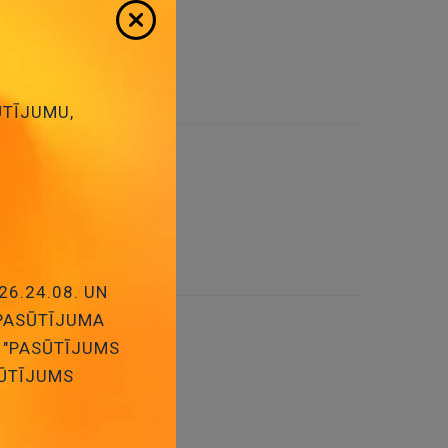
 stāvoklis:
21
ŪTĪJUMU,
tāvoklis:
15
26.24.08. UN
 PASŪTĪJUMA
ums, ENERGIZER, 55.3gr
 "PASŪTĪJUMS
SŪTĪJUMS
s stāvoklis:
8