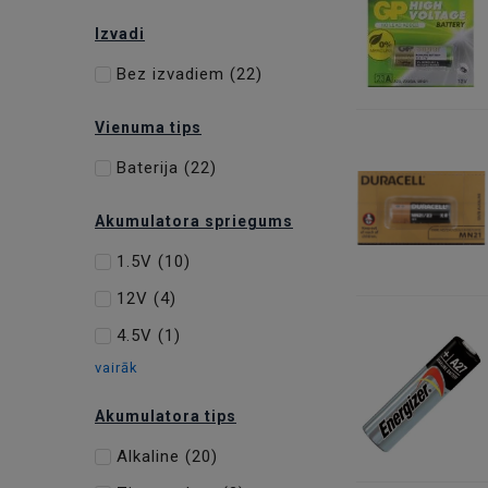
Izvadi
Bez izvadiem
(22)
Vienuma tips
Baterija
(22)
Akumulatora spriegums
1.5V
(10)
12V
(4)
4.5V
(1)
vairāk
Akumulatora tips
Alkaline
(20)