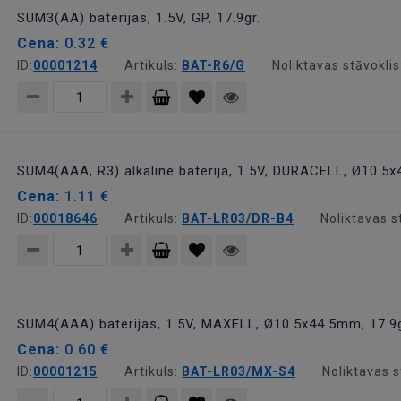
grozam
SUM3(AA) baterijas, 1.5V, GP, 17.9gr.
Cena:
0.32 €
ID:
00001214
Artikuls:
BAT-R6/G
Noliktavas stāvoklis
Pievienot
grozam
SUM4(AAA, R3) alkaline baterija, 1.5V, DURACELL, Ø10.5x
Cena:
1.11 €
ID:
00018646
Artikuls:
BAT-LR03/DR-B4
Noliktavas s
Pievienot
grozam
SUM4(AAA) baterijas, 1.5V, MAXELL, Ø10.5x44.5mm, 17.9
Cena:
0.60 €
ID:
00001215
Artikuls:
BAT-LR03/MX-S4
Noliktavas s