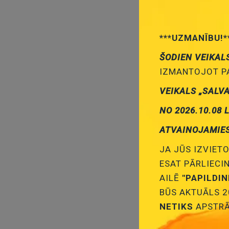
***UZMANĪBU!*
ŠODIEN VEIKAL
IZMANTOJOT PA
VEIKALS „SALV
NO 2026.10.08 
ATVAINOJAMIE
JA JŪS IZVIETO
ESAT PĀRLIECI
AILĒ
"PAPILDI
BŪS AKTUĀLS 2
NETIKS
APSTRĀ