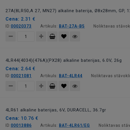
grozam
27A(8LR50,A 27, MN27) alkaline baterija, Ø8x28mm, GP, 12
Cena:
2.31 €
ID:
00020373
Artikuls:
BAT-27A-B5
Noliktavas stāvok
Pievienot
grozam
4LR44(4034)(476A)(PX28) alkaline baterijas, 6.0V, 26g
Cena:
2.64 €
ID:
00021081
Artikuls:
BAT-4LR44
Noliktavas stāvokl
Pievienot
grozam
4LR61 alkaline baterijas, 6V, DURACELL, 36.7gr
Cena:
10.76 €
ID:
00013886
Artikuls:
BAT-4LR61/EG
Noliktavas stāv