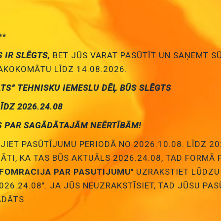
Cena:
2.16 €
ID:
00014421
Artikuls:
BAT-11A/MN11-GP
Noliktavas
**
S IR SLĒGTS,
BET JŪS VARAT PASŪTĪT UN SAŅEMT S
Pievienot
KOKOMĀTU LĪDZ 14.08.2026.
grozam
S9V, alkaline baterija, 6F22, "krona", GP, 45.3gr
ATS” TEHNISKU IEMESLU DĒĻ BŪS SLĒGTS
Cena:
2.44 €
LĪDZ 2026.24.08
ID:
00024559
Artikuls:
BAT-6F22L/U-SH
Noliktavas s
S PAR SAGĀDĀTAJĀM NEĒRTĪBĀM!
Pievienot
JIET PASŪTĪJUMU PERIODĀ NO 2026.10.08. LĪDZ 20
NĀTI, KA TAS BŪS AKTUĀLS 2026.24.08, TAD FORMĀ
grozam
S9V, alkaline baterija, 6F22, "krona", industriāls izpildīj
NFOMRACIJA PAR PASUTIJUMU
" UZRAKSTIET LŪDZU
Cena:
2.76 €
026.24.08". JA JŪS NEUZRAKSTĪSIET, TAD JŪSU PA
ID:
00025459
Artikuls:
BAT-6LR61/EGI-BOX
Noliktava
DĀTS.