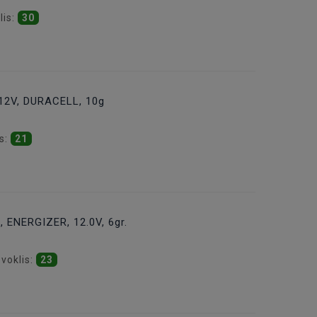
lis:
30
 12V, DURACELL, 10g
is:
21
, ENERGIZER, 12.0V, 6gr.
āvoklis:
23