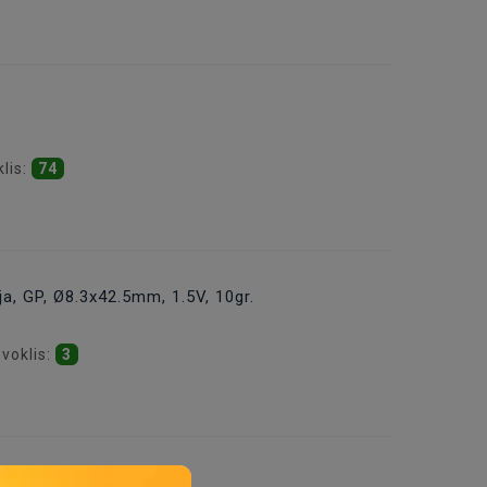
klis:
74
a, GP, Ø8.3x42.5mm, 1.5V, 10gr.
āvoklis:
3