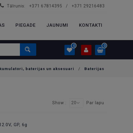
Tālrunis:
+371 67814395
/
+371 29216483
PROFILS
0.00 €
AS
PIEGADE
Ielogoties
JAUNUMI
KONTAKTI
Izveidot kontu
0
0
kumulatori, baterijas un aksesuari
/
Baterijas
PROFILS
0.00 €
Ielogoties
Izveidot kontu
Show :
20
Par lapu
12.0V, GP, 6g