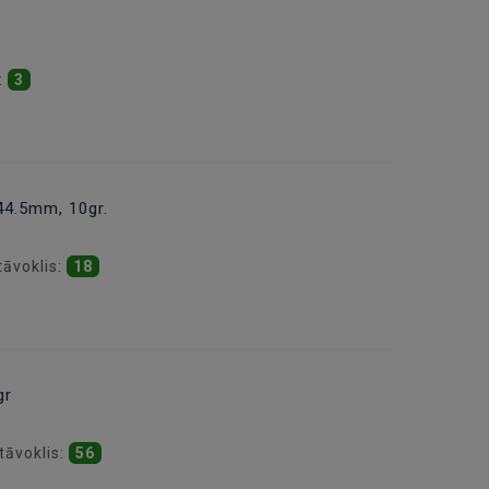
:
3
44.5mm, 10gr.
tāvoklis:
18
gr
tāvoklis:
56