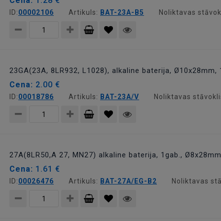
Cena:
1.28 €
ID:
00002106
Artikuls:
BAT-23A-B5
Noliktavas stāvok
Pievienot
grozam
23GA(23A, 8LR932, L1028), alkaline baterija, Ø10x28mm,
Cena:
2.00 €
ID:
00018786
Artikuls:
BAT-23A/V
Noliktavas stāvokl
Pievienot
grozam
27A(8LR50,A 27, MN27) alkaline baterija, 1gab., Ø8x28mm
Cena:
1.61 €
ID:
00026476
Artikuls:
BAT-27A/EG-B2
Noliktavas st
Pievienot