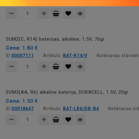
ID:
00007112
Artikuls:
BAT-R20/V
Noliktavas stāvokl
Pievienot
grozam
SUM2(C, R14) baterijas, alkaline, 1.5V, 76gr.
Cena:
1.80 €
ID:
00007111
Artikuls:
BAT-R14/V
Noliktavas stāvokl
Pievienot
grozam
SUM3(AA, R6) alkaline baterija, DURACELL, 1.5V, 20gr.
Cena:
1.50 €
ID:
00018647
Artikuls:
BAT-LR6/DR-B4
Noliktavas st
Pievienot