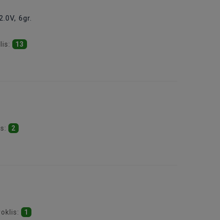
.0V, 6gr.
lis:
13
is:
2
oklis:
1