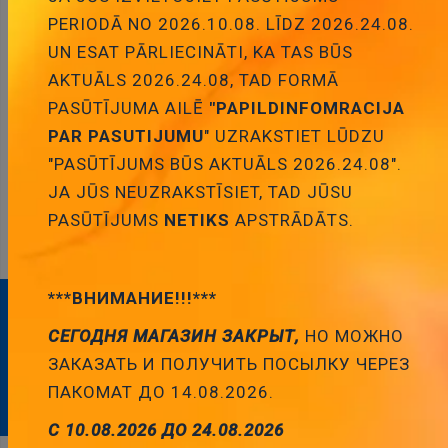
PERIODĀ NO 2026.10.08. LĪDZ 2026.24.08.
UN ESAT PĀRLIECINĀTI, KA TAS BŪS
AKTUĀLS 2026.24.08, TAD FORMĀ
PASŪTĪJUMA AILĒ
"PAPILDINFOMRACIJA
PAR PASUTIJUMU
" UZRAKSTIET LŪDZU
"PASŪTĪJUMS BŪS AKTUĀLS 2026.24.08".
JA JŪS NEUZRAKSTĪSIET, TAD JŪSU
Diožu tiltiņi 1 fazes
Diožu tiltiņi 3 fazes
PASŪTĪJUMS
NETIKS
APSTRĀDĀTS.
***ВНИМАНИЕ!!!***
ABONĒJIET MŪSU BIĻETENU
СЕГОДНЯ МАГАЗИН ЗАКРЫТ,
НО МОЖНО
ЗАКАЗАТЬ И ПОЛУЧИТЬ ПОСЫЛКУ ЧЕРЕЗ
Abonēt
ПАКОМАТ ДО 14.08.2026.
С 10.08.2026 ДО 24.08.2026