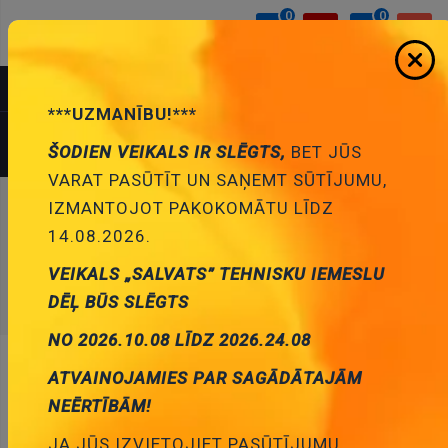
0
0
IZVĒLNE
***UZMANĪBU!***
PROFILS
0.00 €
Ielogoties
ŠODIEN VEIKALS IR SLĒGTS,
BET JŪS
Izveidot kontu
VARAT PASŪTĪT UN SAŅEMT SŪTĪJUMU,
IZMANTOJOT PAKOKOMĀTU LĪDZ
DIOŽU TAISNGRIEŽU TILTI
14.08.2026.
Mājas
/
Aktīvie komponenti
VEIKALS „SALVATS” TEHNISKU IEMESLU
/
Diožu taisngriežu tilti
DĒĻ BŪS SLĒGTS
NO 2026.10.08 LĪDZ 2026.24.08
ATVAINOJAMIES PAR SAGĀDĀTAJĀM
NEĒRTĪBĀM!
JA JŪS IZVIETOJIET PASŪTĪJUMU