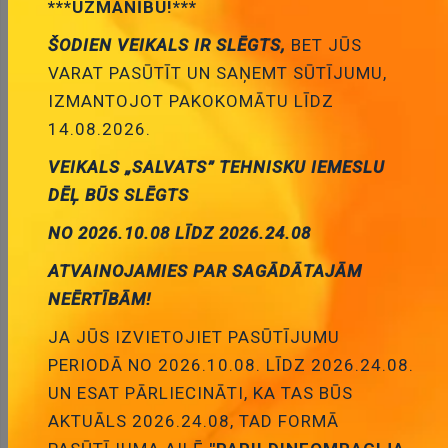
***UZMANĪBU!***
ŠODIEN VEIKALS IR SLĒGTS,
BET JŪS
VARAT PASŪTĪT UN SAŅEMT SŪTĪJUMU,
Pievienot
IZMANTOJOT PAKOKOMĀTU LĪDZ
grozam
14.08.2026.
VEIKALS „SALVATS” TEHNISKU IEMESLU
DĒĻ BŪS SLĒGTS
NO 2026.10.08 LĪDZ 2026.24.08
ATVAINOJAMIES PAR SAGĀDĀTAJĀM
20mm, oranža, 4...13mcd, 6V/20mA, 625nm, 120grad,
NEĒRTĪBĀM!
gaismas diode
Cena:
2.97 €
JA JŪS IZVIETOJIET PASŪTĪJUMU
ID:
00027763
Artikuls:
DLC2-6ED
Noliktavas
PERIODĀ NO 2026.10.08. LĪDZ 2026.24.08.
stāvoklis:
2
UN ESAT PĀRLIECINĀTI, KA TAS BŪS
AKTUĀLS 2026.24.08, TAD FORMĀ