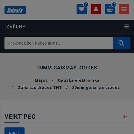
0
0
IZVĒLNE
PROFILS
0.00 €
Ielogoties
Izveidot kontu
20MM GAISMAS DIODES
Mājas
/
Optiskā elektronika
/
Gaismas diodes THT
/
20mm gaismas diodes
VEIKT PĒC
Filtrs