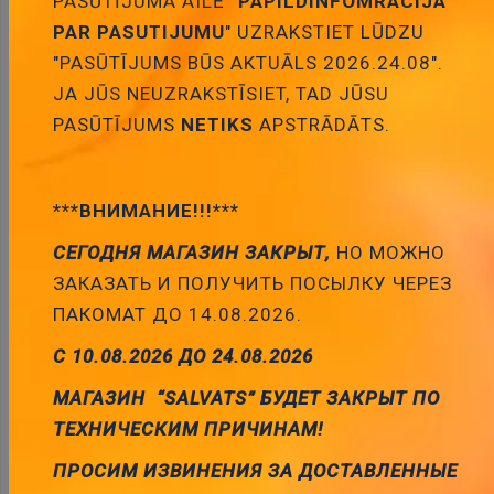
PASŪTĪJUMA AILĒ
"PAPILDINFOMRACIJA
PAR PASUTIJUMU
" UZRAKSTIET LŪDZU
Pievienot
"PASŪTĪJUMS BŪS AKTUĀLS 2026.24.08".
grozam
JA JŪS NEUZRAKSTĪSIET, TAD JŪSU
PASŪTĪJUMS
NETIKS
APSTRĀDĀTS.
***ВНИМАНИЕ!!!***
20mm, sarkana, 4...13mcd, 5.55V/20mA, 625nm,
СЕГОДНЯ МАГАЗИН ЗАКРЫТ,
НО МОЖНО
120grad, gaismas diode
ЗАКАЗАТЬ И ПОЛУЧИТЬ ПОСЫЛКУ ЧЕРЕЗ
Cena:
2.97 €
ПАКОМАТ ДО 14.08.2026.
ID:
00007279
Artikuls:
DLC2-6ID
Noliktavas
stāvoklis:
0
С 10.08.2026 ДО 24.08.2026
МАГАЗИН “SALVATS” БУДЕТ ЗАКРЫТ ПО
ТЕХНИЧЕСКИМ ПРИЧИНАМ!
ПРОСИМ ИЗВИНЕНИЯ ЗА ДОСТАВЛЕННЫЕ
Pievienot