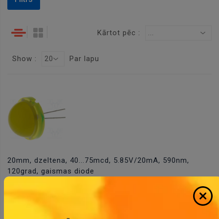
Kārtot pēc :
...
Show :
Par lapu
20
20mm, dzeltena, 40...75mcd, 5.85V/20mA, 590nm,
120grad, gaismas diode
Cena:
2.97 €
ID:
00007280
Artikuls:
DLC2-6YD
Noliktavas
stāvoklis:
3