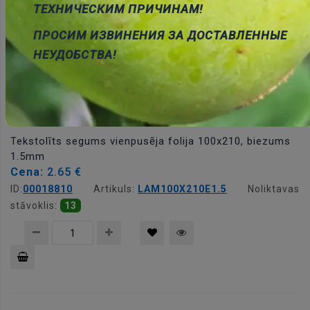
Pievienot
ТЕХНИЧЕСКИМ ПРИЧИНАМ!
grozam
ПРОСИМ ИЗВИНЕНИЯ ЗА ДОСТАВЛЕННЫЕ
НЕУДОБСТВА!
Tekstolīts segums vienpusēja folija 100x210, biezums
1.5mm
Cena:
2.65 €
ID:
00018810
Artikuls:
LAM100X210E1.5
Noliktavas
stāvoklis:
13
Pievienot
grozam