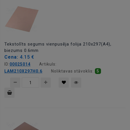
Tekstolīts segums vienpusēja folija 210x297(A4),
biezums 0.6mm
Cena:
4.15 €
ID:
00025014
Artikuls:
LAM210X297H0.6
Noliktavas stāvoklis:
5
Pievienot
grozam