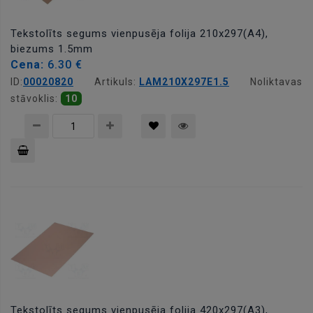
Tekstolīts segums vienpusēja folija 210x297(A4),
biezums 1.5mm
Cena:
6.30 €
ID:
00020820
Artikuls:
LAM210X297E1.5
Noliktavas
stāvoklis:
10
Pievienot
grozam
Tekstolīts segums vienpusēja folija 420x297(A3),