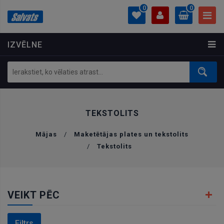
0
0
IZVĒLNE
PROFILS
0.00 €
Ielogoties
Izveidot kontu
TEKSTOLITS
Mājas
/
Maketētājas plates un tekstolits
/
Tekstolits
VEIKT PĒC
Filtrs