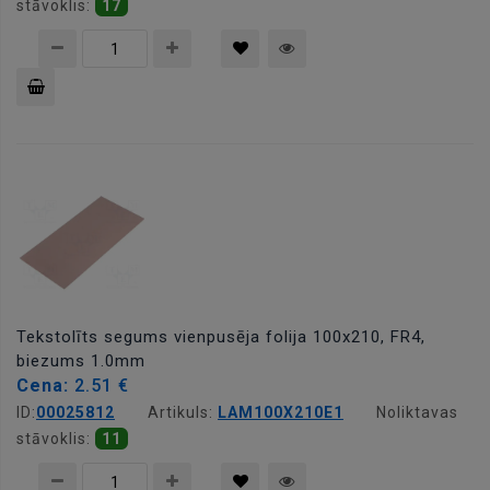
stāvoklis:
17
Pievienot
grozam
Tekstolīts segums vienpusēja folija 100x210, FR4,
biezums 1.0mm
Cena:
2.51 €
ID:
00025812
Artikuls:
LAM100X210E1
Noliktavas
stāvoklis:
11