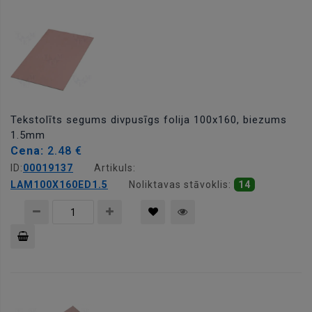
grozam
Tekstolīts segums divpusīgs folija 100x160, biezums
1.5mm
Cena:
2.48 €
ID:
00019137
Artikuls:
LAM100X160ED1.5
Noliktavas stāvoklis:
14
Pievienot
grozam