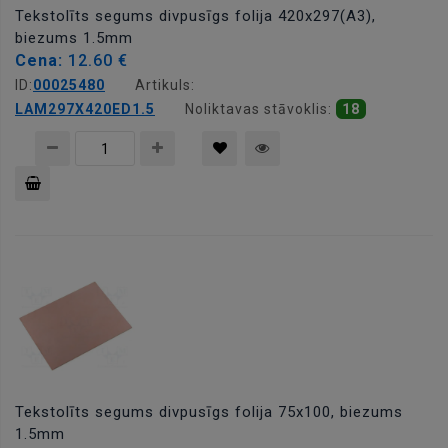
Tekstolīts segums divpusīgs folija 420x297(A3),
biezums 1.5mm
Cena:
12.60 €
ID:
00025480
Artikuls:
LAM297X420ED1.5
Noliktavas stāvoklis:
18
Pievienot
grozam
Tekstolīts segums divpusīgs folija 75x100, biezums
1.5mm