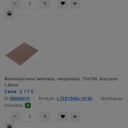
Pievienot
grozam
Aluminija/vara laminats, vienpusēja, 75x100, biezums
1.0mm
Cena:
2.17 €
ID:
00006913
Artikuls:
L75X100AL10/35
Noliktavas
stāvoklis:
3