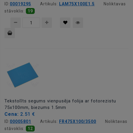
ID:
00019295
Artikuls:
LAM75X100E1.5
Noliktavas
stāvoklis:
19
Pievienot
grozam
Tekstolīts segums vienpusēja folija ar fotorezistu
75x100mm, biezums 1.5mm
Cena:
2.51 €
ID:
00005801
Artikuls:
FR475X100/3500
Noliktavas
stāvoklis:
12