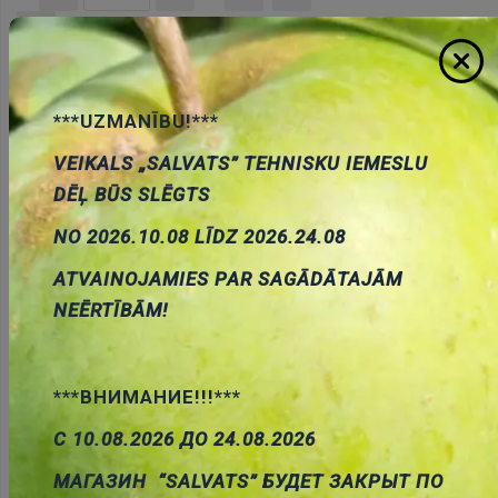
Pievienot
grozam
***UZMANĪBU!***
VEIKALS „SALVATS” TEHNISKU IEMESLU
DĒĻ BŪS SLĒGTS
NO 2026.10.08 LĪDZ 2026.24.08
ATVAINOJAMIES PAR SAGĀDĀTAJĀM
Tekstolīts segums vienpusēja folija 100x160, FR4,
NEĒRTĪBĀM!
biezums 2.4mm
Cena:
4.60 €
ID:
00027887
Artikuls:
LAM100X160E2.4
Noliktavas
stāvoklis:
8
***ВНИМАНИЕ!!!***
С 10.08.2026 ДО 24.08.2026
МАГАЗИН “SALVATS” БУДЕТ ЗАКРЫТ ПО