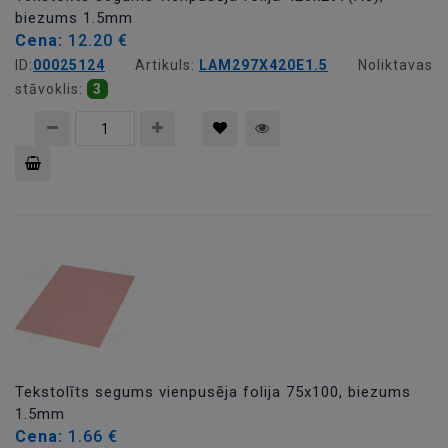
biezums 1.5mm
Cena:
12.20 €
ID:
00025124
Artikuls:
LAM297X420E1.5
Noliktavas
stāvoklis:
3
Pievienot
grozam
Tekstolīts segums vienpusēja folija 75x100, biezums
1.5mm
Cena:
1.66 €