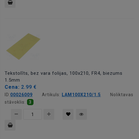
Pievienot
grozam
Tekstolīts, bez vara folijas, 100x210, FR4, biezums
1.5mm
Cena:
2.99 €
ID:
00026009
Artikuls:
LAM100X210/1.5
Noliktavas
stāvoklis:
3
Pievienot