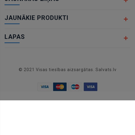
JAUNĀKIE PRODUKTI
LAPAS
© 2021 Visas tiesības aizsargātas. Salvats.lv