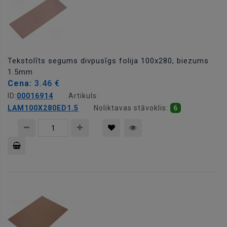
Tekstolīts segums divpusīgs folija 100x280, biezums
1.5mm
Cena:
3.46 €
ID:
00016914
Artikuls:
LAM100X280ED1.5
Noliktavas stāvoklis:
6
Pievienot
grozam