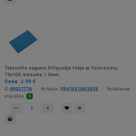
Pievienot
grozam
Tekstolīts segums DIVpusēja folija ar fotorezistu
75x100, biezums 1.5mm
Cena:
2.99 €
ID:
00027776
Artikuls:
FR475X100/3535
Noliktavas
stāvoklis:
9
Pievienot