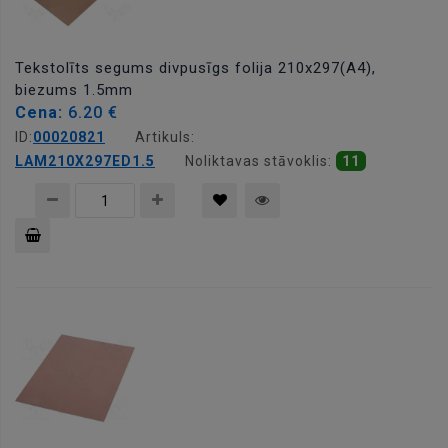
Tekstolīts segums divpusīgs folija 210x297(A4),
biezums 1.5mm
Cena:
6.20 €
ID:
00020821
Artikuls:
LAM210X297ED1.5
Noliktavas stāvoklis:
11
Pievienot
grozam