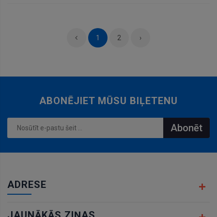
grozam
1
2
›
ABONĒJIET MŪSU BIĻETENU
Abonēt
ADRESE
JAUNĀKĀS ZIŅAS