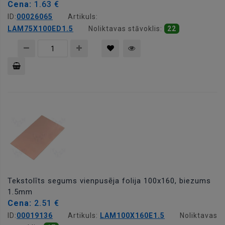
Cena:
1.63 €
ID:
00026065
Artikuls:
LAM75X100ED1.5
Noliktavas stāvoklis:
22
Pievienot
grozam
Tekstolīts segums vienpusēja folija 100x160, biezums
1.5mm
Cena:
2.51 €
ID:
00019136
Artikuls:
LAM100X160E1.5
Noliktavas