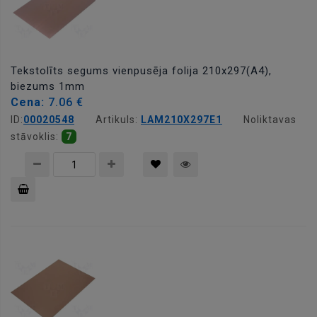
Tekstolīts segums vienpusēja folija 210x297(A4),
biezums 1mm
Cena:
7.06 €
ID:
00020548
Artikuls:
LAM210X297E1
Noliktavas
stāvoklis:
7
Pievienot
grozam