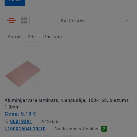
Kārtot pēc :
...
Show :
Par lapu
20
Aluminija/vara laminats, vienpusēja, 100x160, biezums
1.0mm
Cena:
5.13 €
ID:
00019291
Artikuls:
L100X160AL10/70
Noliktavas stāvoklis:
2