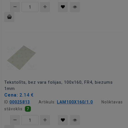
Pievienot
grozam
Tekstolīts, bez vara folijas, 100x160, FR4, biezums
1mm
Cena:
2.14 €
ID:
00025813
Artikuls:
LAM100X160/1.0
Noliktavas
stāvoklis:
7