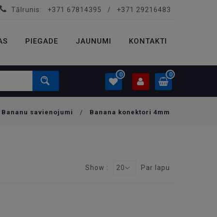
Tālrunis:
+371 67814395
/
+371 29216483
PROFILS
0.00 €
AS
PIEGADE
Ielogoties
JAUNUMI
KONTAKTI
Izveidot kontu
0
0
Bananu savienojumi
/
Banana konektori 4mm
PROFILS
0.00 €
Ielogoties
Izveidot kontu
Show :
20
Par lapu