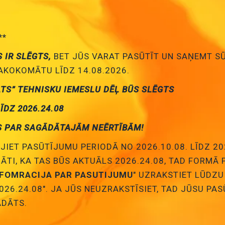
Cena:
2.08 €
ID:
00015036
Artikuls:
KUN30BL
Noliktavas stāvoklis
**
S IR SLĒGTS,
BET JŪS VARAT PASŪTĪT UN SAŅEMT S
Pievienot
KOKOMĀTU LĪDZ 14.08.2026.
grozam
Testera ligzda, 4mm, 24A/60VDC, L=47mm, šasijai, sarka
ATS” TEHNISKU IEMESLU DĒĻ BŪS SLĒGTS
Cena:
0.98 €
LĪDZ 2026.24.08
ID:
00020217
Artikuls:
BS-244LSM-R
Noliktavas stāv
S PAR SAGĀDĀTAJĀM NEĒRTĪBĀM!
Pievienot
JIET PASŪTĪJUMU PERIODĀ NO 2026.10.08. LĪDZ 20
NĀTI, KA TAS BŪS AKTUĀLS 2026.24.08, TAD FORMĀ
grozam
Testera ligzda, 4mm, 24A/60VDC, L=47mm, šasijai, skrūv
NFOMRACIJA PAR PASUTIJUMU
" UZRAKSTIET LŪDZU
Cena:
2.37 €
026.24.08". JA JŪS NEUZRAKSTĪSIET, TAD JŪSU PA
ID:
00008503
Artikuls:
BS-244DSM-Y
Noliktavas stāv
DĀTS.