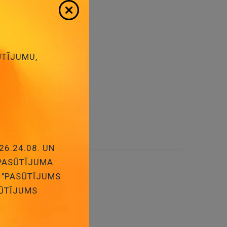
:
5
ŪTĪJUMU,
na krasa
oklis:
220
26.24.08. UN
 PASŪTĪJUMA
ejama, pelekā/dzeltena
 "PASŪTĪJUMS
SŪTĪJUMS
oklis:
7