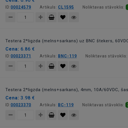
Cena:
0.90 €
ID:
00024579
Artikuls:
CL1595
Noliktavas stāvoklis:
Pievienot
grozam
Testera 2*ligzda (melns+sarkans) uz BNC štekers, 60VD
Cena:
6.86 €
ID:
00023371
Artikuls:
BNC-119
Noliktavas stāvoklis
Pievienot
grozam
Testera 2*ligzda (melns+sarkans), 4mm, 10A/60VDC, šasi
Cena:
3.98 €
ID:
00023370
Artikuls:
BC-119
Noliktavas stāvoklis:
Pievienot