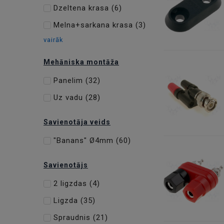
Dzeltena krasa
(6)
Melna+sarkana krasa
(3)
vairāk
Mehāniska montāža
Panelim
(32)
Uz vadu
(28)
Savienotāja veids
"Banans" Ø4mm
(60)
Savienotājs
2 ligzdas
(4)
Ligzda
(35)
Spraudnis
(21)