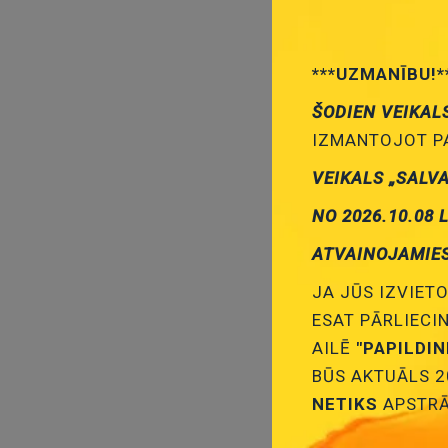
***UZMANĪBU!*
ŠODIEN VEIKAL
IZMANTOJOT PA
VEIKALS „SALV
NO 2026.10.08 
ATVAINOJAMIE
JA JŪS IZVIETO
ESAT PĀRLIECI
AILĒ
"PAPILDI
BŪS AKTUĀLS 2
NETIKS
APSTRĀ