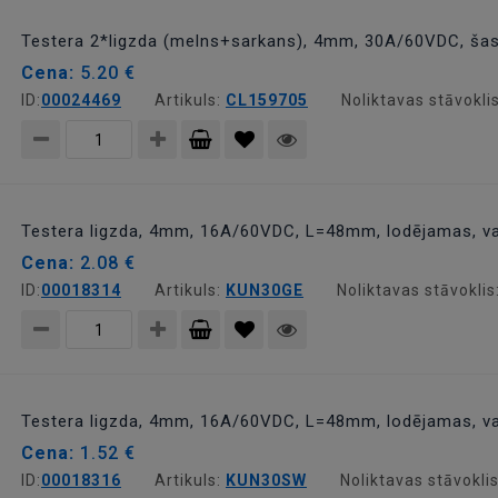
grozam
Testera 2*ligzda (melns+sarkans), 4mm, 30A/60VDC, šasi
Cena:
5.20 €
ID:
00024469
Artikuls:
CL159705
Noliktavas stāvokli
Pievienot
grozam
Testera ligzda, 4mm, 16A/60VDC, L=48mm, lodējamas, v
Cena:
2.08 €
ID:
00018314
Artikuls:
KUN30GE
Noliktavas stāvoklis
Pievienot
grozam
Testera ligzda, 4mm, 16A/60VDC, L=48mm, lodējamas, v
Cena:
1.52 €
ID:
00018316
Artikuls:
KUN30SW
Noliktavas stāvokli