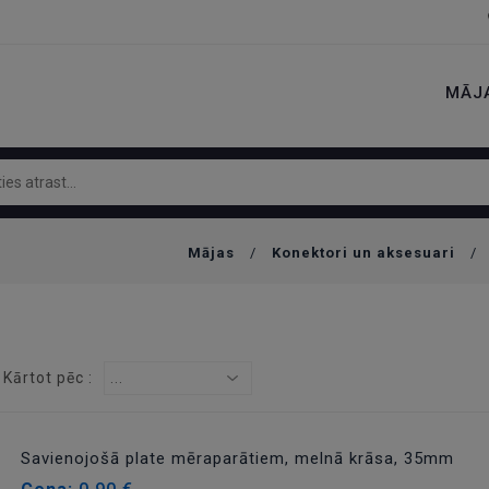
MĀJ
Mājas
/
Konektori un aksesuari
/
Kārtot pēc :
...
Savienojošā plate mēraparātiem, melnā krāsa, 35mm