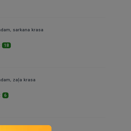
adam, sarkana krasa
:
18
adam, zaļa krasa
s:
6
dam, zila krasa