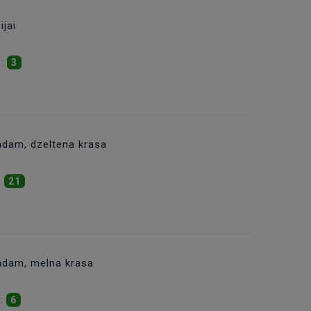
jai
s:
3
adam, dzeltena krasa
:
21
adam, melna krasa
s:
6