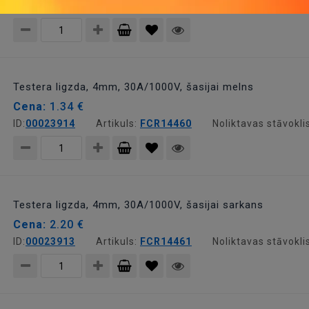
ID:
00020971
Artikuls:
BS-244DSM-BL
Noliktavas st
Pievienot
grozam
Testera ligzda, 4mm, 30A/1000V, šasijai melns
Cena:
1.34 €
ID:
00023914
Artikuls:
FCR14460
Noliktavas stāvokli
Pievienot
grozam
Testera ligzda, 4mm, 30A/1000V, šasijai sarkans
Cena:
2.20 €
ID:
00023913
Artikuls:
FCR14461
Noliktavas stāvokli
Pievienot