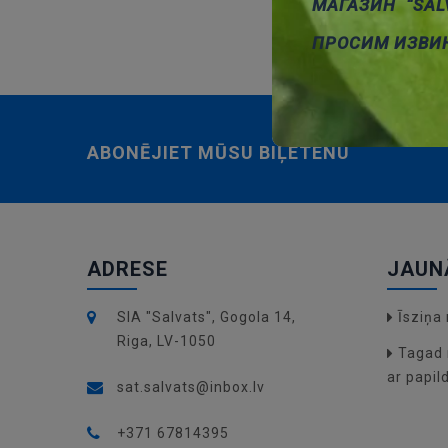
МАГАЗИН “SAL
ПРОСИМ ИЗВИ
ABONĒJIET MŪSU BIĻETENU
ADRESE
JAUN
SIA "Salvats", Gogola 14,
Īsziņ
Riga, LV-1050
Tagad 
ar papil
sat.salvats@inbox.lv
+371 67814395