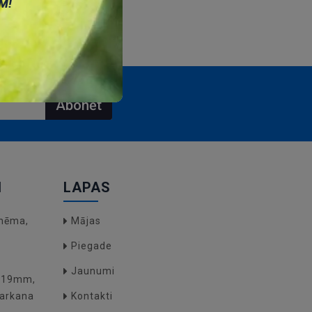
М!
Abonēt
I
LAPAS
hēma,
Mājas
Piegade
Jaunumi
O(19mm,
arkana
Kontakti