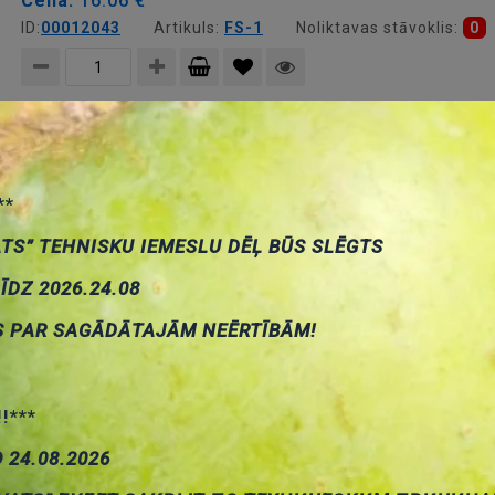
Cena:
16.06 €
ID:
00012043
Artikuls:
FS-1
Noliktavas stāvoklis:
0
Pievienot
grozam
Kāju pedālis, SPDT, 10A/AC250V, bez fiksacijas
Cena:
13.16 €
**
ID:
00012373
Artikuls:
EFS-D
Noliktavas stāvoklis:
2
ATS” TEHNISKU IEMESLU DĒĻ BŪS SLĒGTS
LĪDZ 2026.24.08
Pievienot
S PAR SAGĀDĀTAJĀM NEĒRTĪBĀM!
grozam
Kāju pedālis, SPDT, ON-(ON), 10A/250VAC, bez fiksacījas
Cena:
18.00 €
ID:
00015851
Artikuls:
TFS-101
Noliktavas stāvoklis:
!!***
О 24.08.2026
Pievienot