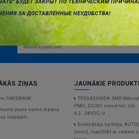
VATS” БУДЕТ ЗАКРЫТ ПО ТЕХНИЧЕСКИМ ПРИЧИНА
grozam
НЕНИЯ ЗА ДОСТАВЛЕННЫЕ НЕУДОБСТВА!
ĀKĀS ZIŅAS
JAUNĀKIE PRODUKT
a no SWEDBANK
TPS54334DDA SMD Mikros
PMIC, DC/DC converter, Uin:
mums jauns vietne dizains
4.2...28VDC, U...
dus iespējām.
Drošinātāju turētājs, AUT
2mm2, max30A) ar vadiem s