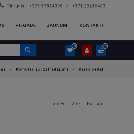
Tālrunis:
+371 67814395
/
+371 29216483
PROFILS
0.00 €
AS
PIEGADE
Ielogoties
JAUNUMI
KONTAKTI
Izveidot kontu
0
0
jas
/
Komutāciju izstrādājumi
/
Kājas pedāli
PROFILS
0.00 €
Ielogoties
Izveidot kontu
Show :
20
Par lapu