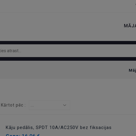
MĀJ
Mā
Kārtot pēc :
...
Kāju pedālis, SPDT 10A/AC250V bez fiksacijas