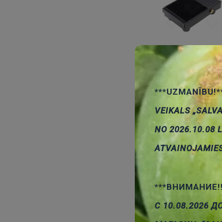
***UZMANĪBU!*
VEIKALS „SALV
NO 2026.10.08 
ATVAINOJAMIE
***ВНИМАНИЕ!
С 10.08.2026 Д