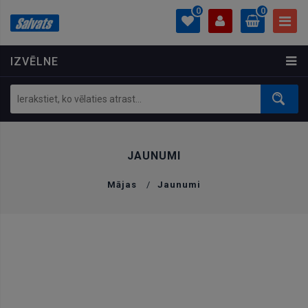
0
0
IZVĒLNE
PROFILS
0.00 €
Ielogoties
Izveidot kontu
JAUNUMI
Mājas
/
Jaunumi