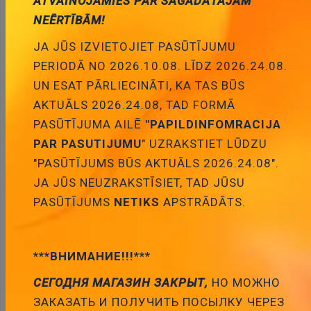
ATVAINOJAMIES PAR SAGĀDĀTAJĀM
rakstot čatā vai sūtot bankas ziņojumu savā
internetbankā. Ja esi izpaudis datus, lūdzu nekavējoties
NEĒRTĪBĀM!
zvani 67444444.
JA JŪS IZVIETOJIET PASŪTĪJUMU
By
Semjons Trembe
PERIODĀ NO 2026.10.08. LĪDZ 2026.24.08.
UN ESAT PĀRLIECINĀTI, KA TAS BŪS
AKTUĀLS 2026.24.08, TAD FORMĀ
PASŪTĪJUMA AILĒ
"PAPILDINFOMRACIJA
PAR PASUTIJUMU
" UZRAKSTIET LŪDZU
"PASŪTĪJUMS BŪS AKTUĀLS 2026.24.08".
JA JŪS NEUZRAKSTĪSIET, TAD JŪSU
PASŪTĪJUMS
NETIKS
APSTRĀDĀTS.
***ВНИМАНИЕ!!!***
28 May 21
СЕГОДНЯ МАГАЗИН ЗАКРЫТ,
НО МОЖНО
TAGAD MUMS JAUNS VIETNE DIZAINS
ЗАКАЗАТЬ И ПОЛУЧИТЬ ПОСЫЛКУ ЧЕРЕЗ