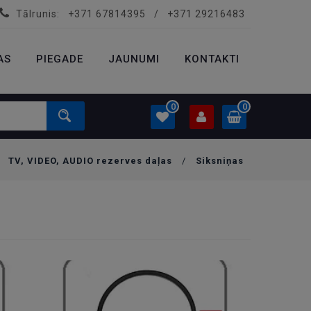
Tālrunis:
+371 67814395
/
+371 29216483
PROFILS
0.00 €
AS
PIEGADE
Ielogoties
JAUNUMI
KONTAKTI
Izveidot kontu
0
0
/
TV, VIDEO, AUDIO rezerves daļas
/
Siksniņas
PROFILS
0.00 €
Ielogoties
Izveidot kontu