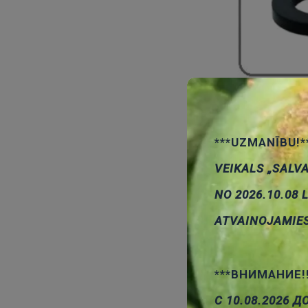
Gum
***UZMANĪBU!*
VEIKALS „SALV
NO 2026.10.08 
ATVAINOJAMIE
***ВНИМАНИЕ!
С 10.08.2026 Д
Siksniņas p