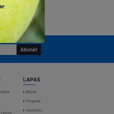
М!
Abonēt
I
LAPAS
hēma,
Mājas
Piegade
Jaunumi
O(19mm,