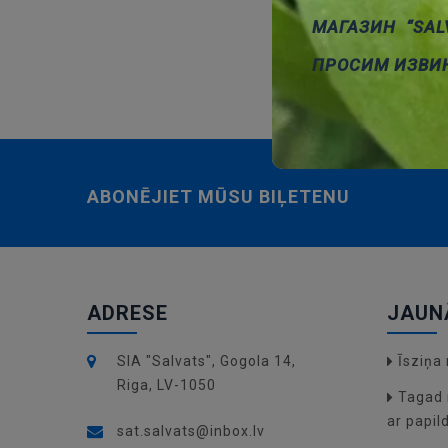
resnu
МАГАЗИН “SAL
ПРОСИМ ИЗВИ
ABONĒJIET MŪSU BIĻETENU
ADRESE
JAUN
SIA "Salvats", Gogola 14,
Īsziņ
Riga, LV-1050
Tagad 
ar papil
sat.salvats@inbox.lv