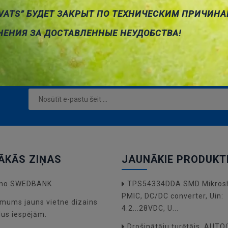
ms-platums)
VATS” БУДЕТ ЗАКРЫТ ПО ТЕХНИЧЕСКИМ ПРИЧИНА
НЕНИЯ ЗА ДОСТАВЛЕННЫЕ НЕУДОБСТВА!
ĀKĀS ZIŅAS
JAUNĀKIE PRODUKT
a no SWEDBANK
TPS54334DDA SMD Mikros
PMIC, DC/DC converter, Uin:
mums jauns vietne dizains
4.2...28VDC, U...
dus iespējām.
Drošinātāju turētājs, AUT