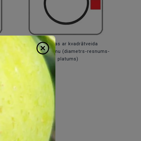
uma
Siksniņas ar kvadrātveida
)
šķērsgriezumu (diametrs-resnums-
platums)