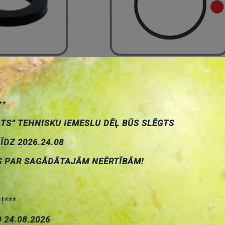
ijas riteņi
Siksniņas ar apaļu šķērgriez
(diametrs-resnums-platums
**
ATS” TEHNISKU IEMESLU DĒĻ BŪS SLĒGTS
LĪDZ 2026.24.08
S PAR SAGĀDĀTAJĀM NEĒRTĪBĀM!
!!***
О 24.08.2026
lakanas (diametrs-