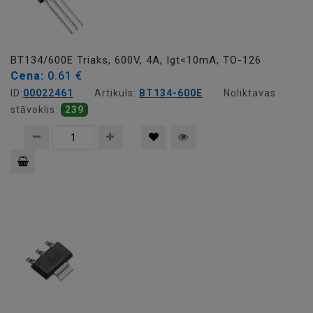
BT134/600E Triaks, 600V, 4A, Igt<10mA, TO-126
Cena:
0.61 €
ID:
00022461
Artikuls:
BT134-600E
Noliktavas
stāvoklis:
239
Pievienot
grozam