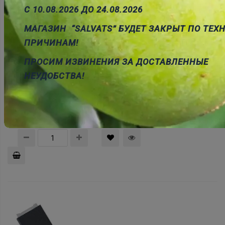
grozam
С 10.08.2026 ДО 24.08.2026
МАГАЗИН “SALVATS” БУДЕТ ЗАКРЫТ ПО ТЕ
ПРИЧИНАМ!
ПРОСИМ ИЗВИНЕНИЯ ЗА ДОСТАВЛЕННЫЕ
НЕУДОБСТВА!
BT136/800E Triaks 800V, 4A, Igt<10mA, TO-220
Cena:
0.96 €
ID:
00003295
Artikuls:
BT136-800E.127
Noliktavas
stāvoklis:
6
Pievienot
grozam