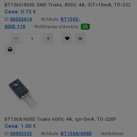
BT136S/800E SMD Triaks, 800V, 4A, IGT<10mA, TO-252
Cena:
0.75 €
ID:
00026610
Artikuls:
BT136S-
800E.118
Noliktavas stāvoklis:
25
Pievienot
grozam
BT136X/600D Triaks 600V, 4A, Igt<5mA, TO-220F
Cena:
1.00 €
ID:
00002325
Artikuls:
BT136X/600D
Noliktavas