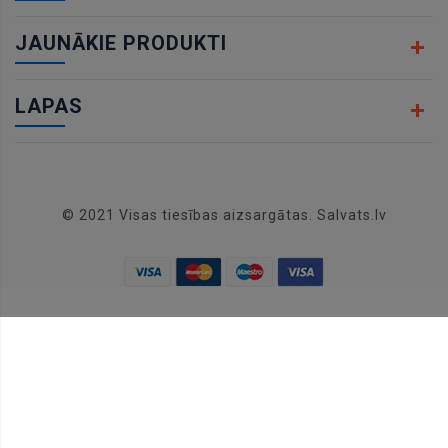
JAUNĀKIE PRODUKTI
LAPAS
© 2021 Visas tiesības aizsargātas. Salvats.lv