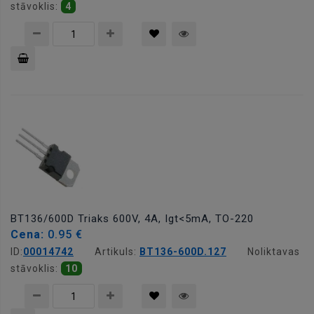
stāvoklis:
4
Pievienot
grozam
BT136/600D Triaks 600V, 4A, Igt<5mA, TO-220
Cena:
0.95 €
ID:
00014742
Artikuls:
BT136-600D.127
Noliktavas
stāvoklis:
10