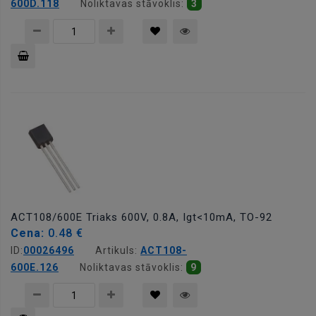
600D.118
Noliktavas stāvoklis:
3
Pievienot
grozam
ACT108/600E Triaks 600V, 0.8A, Igt<10mA, TO-92
Cena:
0.48 €
ID:
00026496
Artikuls:
ACT108-
600E.126
Noliktavas stāvoklis:
9