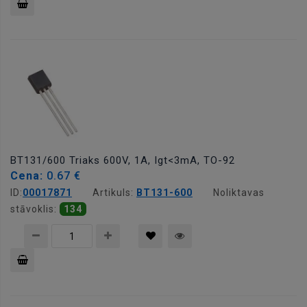
Pievienot
grozam
BT131/600 Triaks 600V, 1A, Igt<3mA, TO-92
Cena:
0.67 €
ID:
00017871
Artikuls:
BT131-600
Noliktavas
stāvoklis:
134
Pievienot