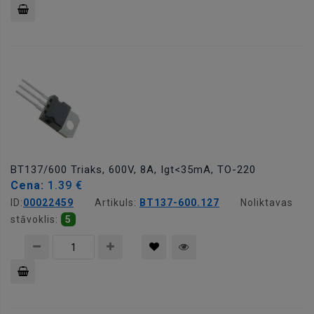
Pievienot
grozam
BT137/600 Triaks, 600V, 8A, Igt<35mA, TO-220
Cena:
1.39 €
ID:
00022459
Artikuls:
BT137-600.127
Noliktavas
stāvoklis:
5
Pievienot