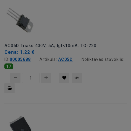
AC05D Triaks 400V, 5A, Igt<10mA, TO-220
Cena:
1.22 €
ID:
00005688
Artikuls:
AC05D
Noliktavas stāvoklis:
17
Pievienot
grozam