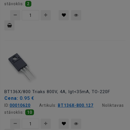
stāvoklis:
2
Pievienot
grozam
BT136X/800 Triaks 800V, 4A, Igt<35mA, TO-220F
Cena:
0.95 €
ID:
00010620
Artikuls:
BT136X-800.127
Noliktavas
stāvoklis:
10