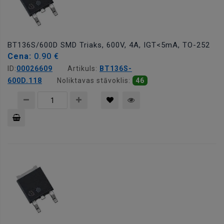
BT136S/600D SMD Triaks, 600V, 4A, IGT<5mA, TO-252
Cena:
0.90 €
ID:
00026609
Artikuls:
BT136S-
600D.118
Noliktavas stāvoklis:
46
Pievienot
grozam