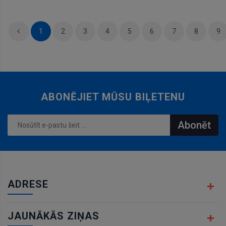
grozam
1
2
3
4
5
6
7
8
9
ABONĒJIET MŪSU BIĻETENU
Abonēt
ADRESE
JAUNĀKĀS ZIŅAS