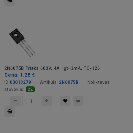
Pievienot
grozam
2N6075B Triaks 600V, 4A, Igt<3mA, TO-126
Cena:
1.28 €
ID:
00013279
Artikuls:
2N6075B
Noliktavas
stāvoklis:
22
Pievienot
grozam