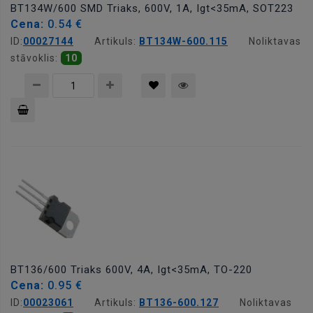
BT134W/600 SMD Triaks, 600V, 1A, Igt<35mA, SOT223
Cena:
0.54 €
ID:
00027144
Artikuls:
BT134W-600.115
Noliktavas
stāvoklis:
10
Pievienot
grozam
BT136/600 Triaks 600V, 4A, Igt<35mA, TO-220
Cena:
0.95 €
ID:
00023061
Artikuls:
BT136-600.127
Noliktavas