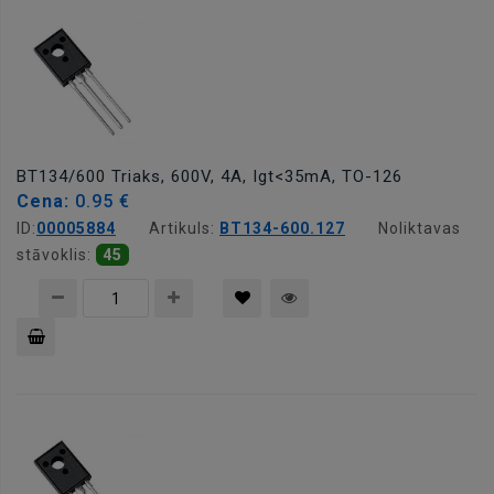
grozam
BT134/600 Triaks, 600V, 4A, Igt<35mA, TO-126
Cena:
0.95 €
ID:
00005884
Artikuls:
BT134-600.127
Noliktavas
stāvoklis:
45
Pievienot
grozam