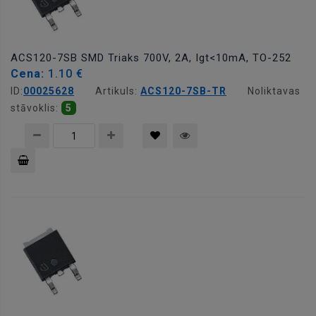
ACS120-7SB SMD Triaks 700V, 2A, Igt<10mA, TO-252
Cena:
1.10 €
ID:
00025628
Artikuls:
ACS120-7SB-TR
Noliktavas
stāvoklis:
5
Pievienot
grozam