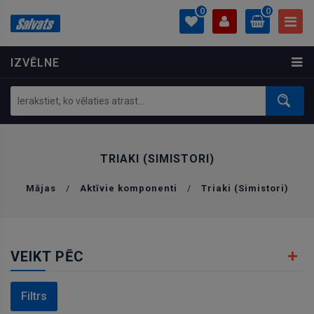
0
0
IZVĒLNE
PROFILS
0.00 €
Ielogoties
Izveidot kontu
TRIAKI (SIMISTORI)
Mājas
/
Aktīvie komponenti
/
Triaki (Simistori)
VEIKT PĒC
Filtrs