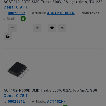
ACST210-8BTR SMD Triaks 800V, 2A, Igt<10mA, TO-252
Cena:
0.91 €
ID:
00026669
Artikuls:
ACST210-8BTR
Noliktavas
stāvoklis:
6
Pievienot
grozam
ACT102H-600D SMD Triaks 600V, 0.2A, Igt<5mA, SO8
Cena:
0.78 €
ID:
00026512
Artikuls:
ACT102H-