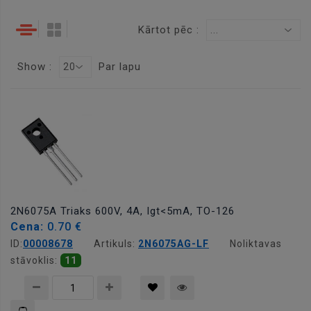
Kārtot pēc :
...
Show :
Par lapu
20
2N6075A Triaks 600V, 4A, Igt<5mA, TO-126
Cena:
0.70 €
ID:
00008678
Artikuls:
2N6075AG-LF
Noliktavas
stāvoklis:
11