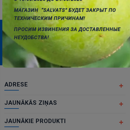
МАГАЗИН “SALVATS” БУДЕТ ЗАКРЫТ ПО
ТЕХНИЧЕСКИМ ПРИЧИНАМ!
ПРОСИМ ИЗВИНЕНИЯ ЗА ДОСТАВЛЕННЫЕ
ABONĒJIET MŪSU BIĻETENU
НЕУДОБСТВА!
Abonēt
ADRESE
JAUNĀKĀS ZIŅAS
JAUNĀKIE PRODUKTI