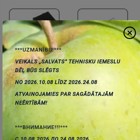
***UZMANĪBU!***
VEIKALS „SALVATS” TEHNISKU IEMESLU
Diodes tiltiņi SMD/THT
Diodes tiltiņi apaļi
DĒĻ BŪS SLĒGTS
NO 2026.10.08 LĪDZ 2026.24.08
ATVAINOJAMIES PAR SAGĀDĀTAJĀM
NEĒRTĪBĀM!
***ВНИМАНИЕ!!!***
Diodes tiltiņi kvadrātveida
Diodes tiltiņi plakani
С 10.08.2026 ДО 24.08.2026