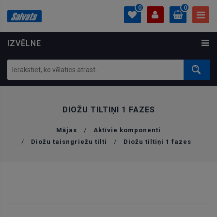
0
0
IZVĒLNE
PROFILS
0.00 €
Ielogoties
Izveidot kontu
DIOŽU TILTIŅI 1 FAZES
Mājas
/
Aktīvie komponenti
/
Diožu taisngriežu tilti
/
Diožu tiltiņi 1 fazes