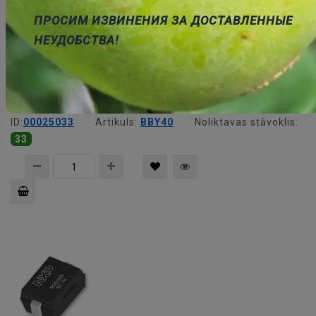
ПРОСИМ ИЗВИНЕНИЯ ЗА ДОСТАВЛЕННЫЕ
НЕУДОБСТВА!
BBY40(S2W), SMD, Varikaps, 30V, 20mA, 4.3...32pF,
SOT23
Cena:
0.61 €
ID:
00025033
Artikuls:
BBY40
Noliktavas stāvoklis:
33
Pievienot
grozam