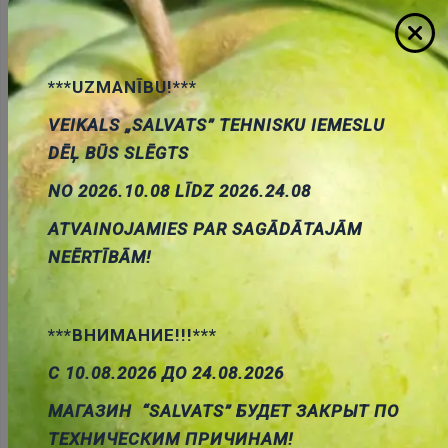
***UZMANĪBU!***
VEIKALS „SALVATS” TEHNISKU IEMESLU
DĒĻ BŪS SLĒGTS
BB640E(S), SMD, Varikaps, 30V, 200nA, 2.8...76pF,
SOD323
NO 2026.10.08 LĪDZ 2026.24.08
Cena:
0.32 €
ID:
00025877
Artikuls:
BB640E6327
Noliktavas
ATVAINOJAMIES PAR SAGĀDĀTAJĀM
stāvoklis:
60
NEĒRTĪBĀM!
***ВНИМАНИЕ!!!***
Pievienot
С 10.08.2026 ДО 24.08.2026
grozam
МАГАЗИН “SALVATS” БУДЕТ ЗАКРЫТ ПО
ТЕХНИЧЕСКИМ ПРИЧИНАМ!