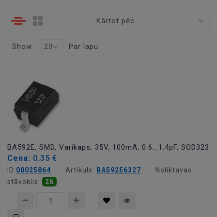
Kārtot pēc :
...
Show :
Par lapu
20
BA592E, SMD, Varikaps, 35V, 100mA, 0.6...1.4pF, SOD323
Cena:
0.35 €
ID:
00025864
Artikuls:
BA592E6327
Noliktavas
stāvoklis:
26