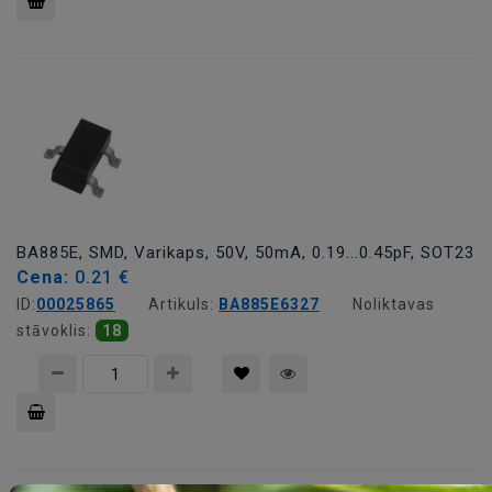
Pievienot
grozam
BA885E, SMD, Varikaps, 50V, 50mA, 0.19...0.45pF, SOT23
Cena:
0.21 €
ID:
00025865
Artikuls:
BA885E6327
Noliktavas
stāvoklis:
18
Pievienot
grozam