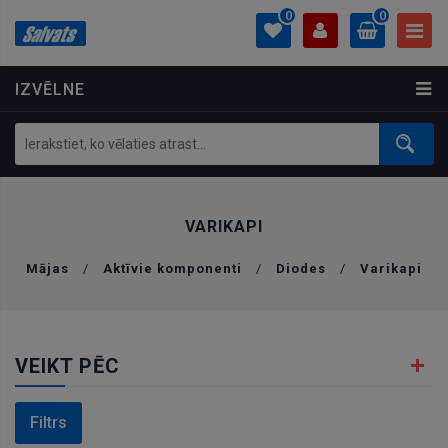
0
0
IZVĒLNE
PROFILS
0.00 €
Ielogoties
Izveidot kontu
VARIKAPI
Mājas
/
Aktīvie komponenti
/
Diodes
/
Varikapi
VEIKT PĒC
Filtrs