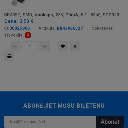
BB439E, SMD, Varikaps, 28V, 20mA, 5.1...53pF, SOD323
Cena:
0.53 €
ID:
00025866
Artikuls:
BB439E6327
Noliktavas
stāvoklis:
0
Pievienot
grozam
ABONĒJIET MŪSU BIĻETENU
Abonēt