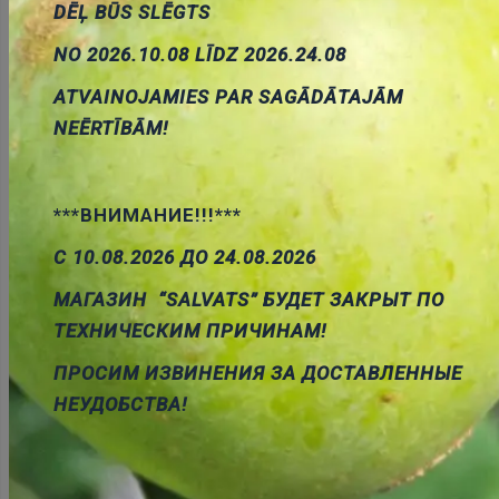
DĒĻ BŪS SLĒGTS
NO 2026.10.08 LĪDZ 2026.24.08
Pievienot
ATVAINOJAMIES PAR SAGĀDĀTAJĀM
grozam
NEĒRTĪBĀM!
***ВНИМАНИЕ!!!***
С 10.08.2026 ДО 24.08.2026
Rozete 5 kategorija 8/8pin viena
МАГАЗИН “SALVATS” БУДЕТ ЗАКРЫТ ПО
Cena:
1.07 €
ТЕХНИЧЕСКИМ ПРИЧИНАМ!
ID:
00017003
Artikuls:
RJ45GN
Noliktavas
stāvoklis:
3
ПРОСИМ ИЗВИНЕНИЯ ЗА ДОСТАВЛЕННЫЕ
НЕУДОБСТВА!
Pievienot