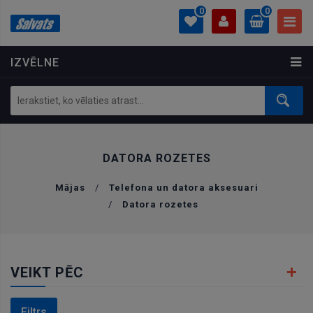
0
0
IZVĒLNE
PROFILS
0.00 €
Ielogoties
Izveidot kontu
DATORA ROZETES
Mājas
/
Telefona un datora aksesuari
/
Datora rozetes
VEIKT PĒC
Filtrs