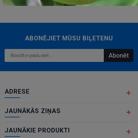
grozam
ABONĒJIET MŪSU BIĻETENU
Abonēt
ADRESE
JAUNĀKĀS ZIŅAS
JAUNĀKIE PRODUKTI