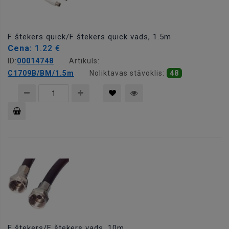
F štekers quick/F štekers quick vads, 1.5m
Cena:
1.22 €
ID:
00014748
Artikuls:
C1709B/BM/1.5m
Noliktavas stāvoklis:
48
Pievienot
grozam
F štekers/F štekers vads, 10m