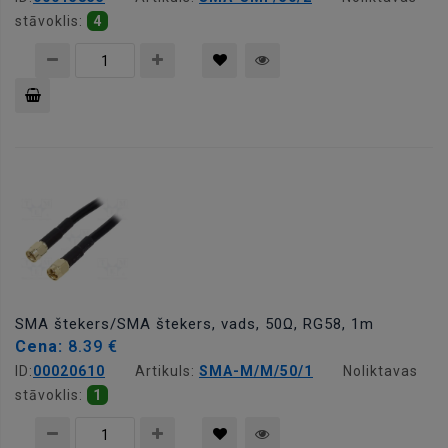
stāvoklis:
4
Pievienot
grozam
SMA štekers/SMA štekers, vads, 50Ω, RG58, 1m
Cena:
8.39 €
ID:
00020610
Artikuls:
SMA-M/M/50/1
Noliktavas
stāvoklis:
1