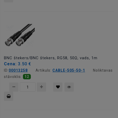
Pievienot
grozam
BNC štekers/BNC štekers, RG58, 50Ω, vads, 1m
Cena:
3.50 €
ID:
00013258
Artikuls:
CABLE-505-50-1
Noliktavas
stāvoklis:
12
Pievienot
grozam