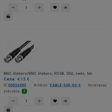
Pievienot
grozam
BNC štekers/BNC štekers, RG58, 50Ω, vads, 5m
Cena:
4.13 €
ID:
00026903
Artikuls:
CABLE-505-50-5
Noliktavas
stāvoklis:
7