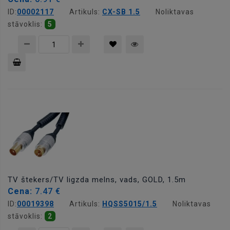
ID:
00002117
Artikuls:
CX-SB 1.5
Noliktavas
stāvoklis:
5
Pievienot
grozam
TV štekers/TV ligzda melns, vads, GOLD, 1.5m
Cena:
7.47 €
ID:
00019398
Artikuls:
HQSS5015/1.5
Noliktavas
stāvoklis:
2