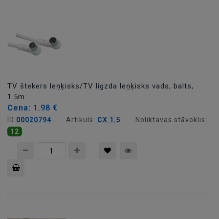
grozam
TV štekers leņķisks/TV ligzda leņķisks vads, balts,
1.5m
Cena:
1.98 €
ID:
00020794
Artikuls:
CX 1.5
Noliktavas stāvoklis:
12
Pievienot
grozam