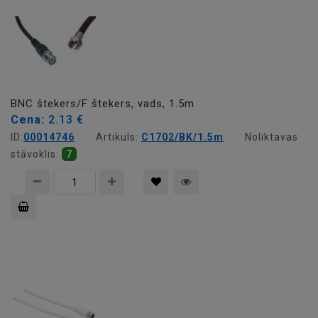
BNC štekers/F štekers, vads, 1.5m
Cena:
2.13 €
ID:
00014746
Artikuls:
C1702/BK/1.5m
Noliktavas
stāvoklis:
7
Pievienot
grozam