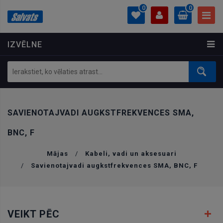
0
0
IZVĒLNE
PROFILS
0.00 €
Ielogoties
Izveidot kontu
SAVIENOTAJVADI AUGKSTFREKVENCES SMA,
BNC, F
Mājas
/
Kabeli, vadi un aksesuari
/
Savienotajvadi augkstfrekvences SMA, BNC, F
VEIKT PĒC