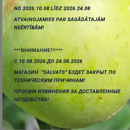
NO 2026.10.08 LĪDZ 2026.24.08
ATVAINOJAMIES PAR SAGĀDĀTAJĀM
NEĒRTĪBĀM!
SMA štekers/SMA ligzda, vads, 50Ω, RG174, 5m
Cena:
9.32 €
ID:
00021437
Artikuls:
SMA-SMF/50/5
Noliktavas
stāvoklis:
3
***ВНИМАНИЕ!!!***
С 10.08.2026 ДО 24.08.2026
МАГАЗИН “SALVATS” БУДЕТ ЗАКРЫТ ПО
ТЕХНИЧЕСКИМ ПРИЧИНАМ!
Pievienot
ПРОСИМ ИЗВИНЕНИЯ ЗА ДОСТАВЛЕННЫЕ
grozam
НЕУДОБСТВА!