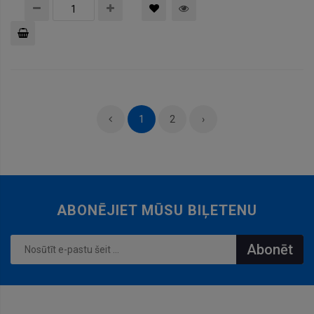
Pievienot
grozam
1
2
›
ABONĒJIET MŪSU BIĻETENU
Abonēt