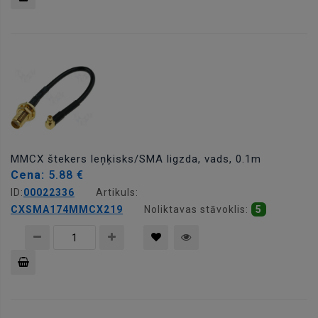
Pievienot
grozam
MMCX štekers leņķisks/SMA ligzda, vads, 0.1m
Cena:
5.88 €
ID:
00022336
Artikuls:
CXSMA174MMCX219
Noliktavas stāvoklis:
5
Pievienot
grozam