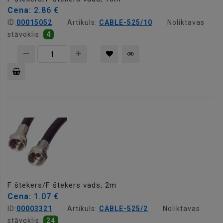
Cena:
2.86 €
ID:
00015052
Artikuls:
CABLE-525/10
Noliktavas
stāvoklis:
4
Pievienot
grozam
F štekers/F štekers vads, 2m
Cena:
1.07 €
ID:
00003321
Artikuls:
CABLE-525/2
Noliktavas
stāvoklis:
24