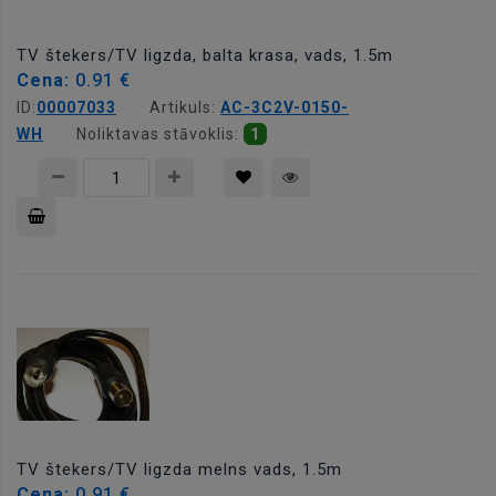
TV štekers/TV ligzda, balta krasa, vads, 1.5m
Cena:
0.91 €
ID:
00007033
Artikuls:
AC-3C2V-0150-
WH
Noliktavas stāvoklis:
1
Pievienot
grozam
TV štekers/TV ligzda melns vads, 1.5m
Cena:
0.91 €