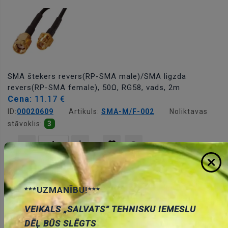
SMA štekers revers(RP-SMA male)/SMA ligzda
revers(RP-SMA female), 50Ω, RG58, vads, 2m
Cena:
11.17 €
ID:
00020609
Artikuls:
SMA-M/F-002
Noliktavas
stāvoklis:
3
Pievienot
***UZMANĪBU!***
grozam
VEIKALS „SALVATS” TEHNISKU IEMESLU
DĒĻ BŪS SLĒGTS