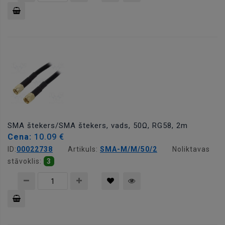
Pievienot
grozam
SMA štekers/SMA štekers, vads, 50Ω, RG58, 2m
Cena:
10.09 €
ID:
00022738
Artikuls:
SMA-M/M/50/2
Noliktavas
stāvoklis:
3
Pievienot