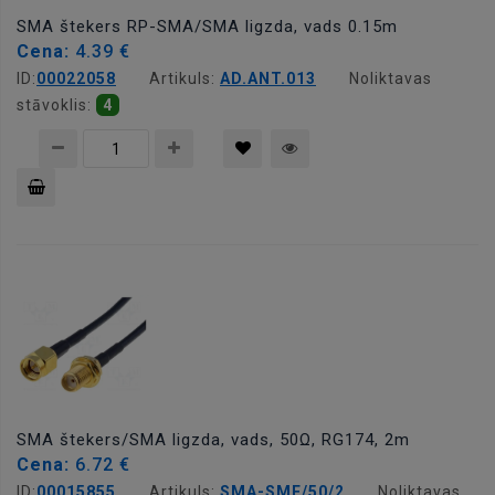
SMA štekers RP-SMA/SMA ligzda, vads 0.15m
Cena:
4.39 €
ID:
00022058
Artikuls:
AD.ANT.013
Noliktavas
stāvoklis:
4
Pievienot
grozam
SMA štekers/SMA ligzda, vads, 50Ω, RG174, 2m
Cena:
6.72 €
ID:
00015855
Artikuls:
SMA-SMF/50/2
Noliktavas