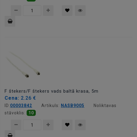
Pievienot
grozam
F štekers/F štekers vads baltā krasa, 5m
Cena:
2.26 €
ID:
00003842
Artikuls:
NASB9005
Noliktavas
stāvoklis:
10