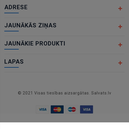
ADRESE
JAUNĀKĀS ZIŅAS
JAUNĀKIE PRODUKTI
LAPAS
© 2021 Visas tiesības aizsargātas. Salvats.lv