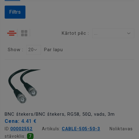
Filtrs
Kārtot pēc :
...
Show :
Par lapu
20
BNC štekers/BNC štekers, RG58, 50Ω, vads, 3m
Cena:
4.41 €
ID:
00002552
Artikuls:
CABLE-505-50-3
Noliktavas
stāvoklis:
7