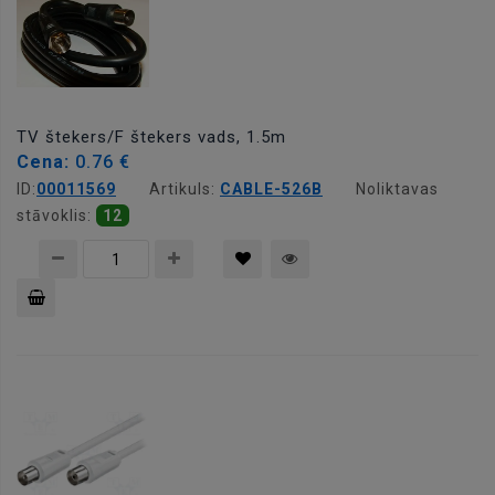
TV štekers/F štekers vads, 1.5m
Cena:
0.76 €
ID:
00011569
Artikuls:
CABLE-526B
Noliktavas
stāvoklis:
12
Pievienot
grozam