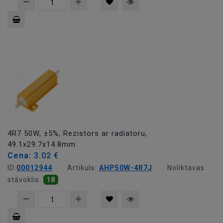
Pievienot
grozam
4R7 50W, ±5%, Rezistors ar radiatoru,
49.1x29.7x14.8mm
Cena:
3.02 €
ID:
00012944
Artikuls:
AHP50W-4R7J
Noliktavas
stāvoklis:
18