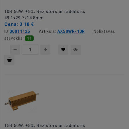
10R 50W, ±5%, Rezistors ar radiatoru,
49.1x29.7x14.8mm
Cena:
3.18 €
ID:
00011125
Artikuls:
AX50WR-10R
Noliktavas
stāvoklis:
11
Pievienot
grozam
15R 50W, ±5%, Rezistors ar radiatoru,