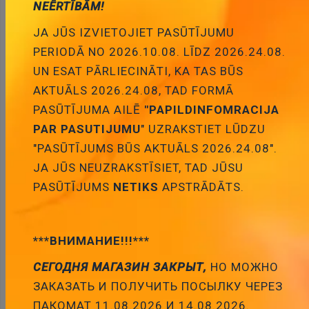
NEĒRTĪBĀM!
Pievienot
JA JŪS IZVIETOJIET PASŪTĪJUMU
PERIODĀ NO 2026.10.08. LĪDZ 2026.24.08.
grozam
UN ESAT PĀRLIECINĀTI, KA TAS BŪS
AKTUĀLS 2026.24.08, TAD FORMĀ
PASŪTĪJUMA AILĒ
"PAPILDINFOMRACIJA
PAR PASUTIJUMU
" UZRAKSTIET LŪDZU
"PASŪTĪJUMS BŪS AKTUĀLS 2026.24.08".
1R5 50W, ±5%, Rezistors ar radiatoru,
JA JŪS NEUZRAKSTĪSIET, TAD JŪSU
49.1x29.7x14.8mm
PASŪTĪJUMS
NETIKS
APSTRĀDĀTS.
Cena:
2.97 €
ID:
00026237
Artikuls:
AHP50W-1R5F
Noliktavas
stāvoklis:
6
***ВНИМАНИЕ!!!***
СЕГОДНЯ МАГАЗИН ЗАКРЫТ,
НО МОЖНО
ЗАКАЗАТЬ И ПОЛУЧИТЬ ПОСЫЛКУ ЧЕРЕЗ
Pievienot
ПАКОМАТ 11.08.2026 И 14.08.2026.