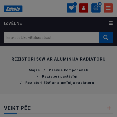
0
0
IZVĒLNE
PROFILS
0.00 €
Ielogoties
Izveidot kontu
REZISTORI 50W AR ALUMĪNIJA RADIATORU
Mājas
/
Pasīvie komponeneti
/
Rezistori pastāvīgi
/
Rezistori 50W ar alumīnija radiatoru
VEIKT PĒC