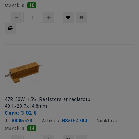
stāvoklis:
10
Pievienot
grozam
47R 50W, ±5%, Rezistors ar radiatoru,
49.1x29.7x14.8mm
Cena:
3.02 €
ID:
00005623
Artikuls:
HS50-47RJ
Noliktavas
stāvoklis:
14