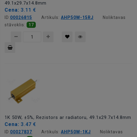
49.1x29.7x14.8mm
Cena:
3.11 €
ID:
00026815
Artikuls:
AHP50W-15RJ
Noliktavas
stāvoklis:
17
Pievienot
grozam
1K 50W, ±5%, Rezistors ar radiatoru, 49.1x29.7x14.8mm
Cena:
3.47 €
ID:
00027837
Artikuls:
AHP50W-1KJ
Noliktavas