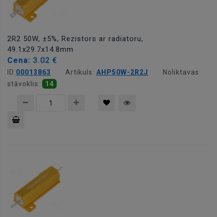
2R2 50W, ±5%, Rezistors ar radiatoru,
49.1x29.7x14.8mm
Cena:
3.02 €
ID:
00013863
Artikuls:
AHP50W-2R2J
Noliktavas
stāvoklis:
14
Pievienot
grozam