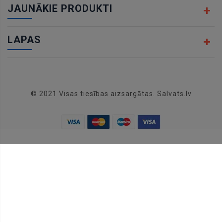
JAUNĀKIE PRODUKTI
LAPAS
© 2021 Visas tiesības aizsargātas. Salvats.lv