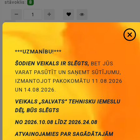
stāvoklis:
8
Pievienot
grozam
***UZMANĪBU!***
ŠODIEN VEIKALS IR SLĒGTS,
BET JŪS
VARAT PASŪTĪT UN SAŅEMT SŪTĪJUMU,
IZMANTOJOT PAKOKOMĀTU 11.08.2026
UN 14.08.2026.
1R 50W, ±5%, Rezistors ar radiatoru, 49.1x29.7x14.8mm
VEIKALS „SALVATS” TEHNISKU IEMESLU
Cena:
3.18 €
DĒĻ BŪS SLĒGTS
ID:
00011212
Artikuls:
AX50WR-1R
Noliktavas
stāvoklis:
13
NO 2026.10.08 LĪDZ 2026.24.08
ATVAINOJAMIES PAR SAGĀDĀTAJĀM