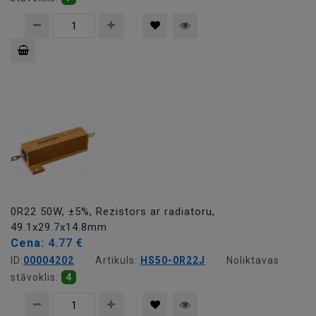
Pievienot
grozam
0R22 50W, ±5%, Rezistors ar radiatoru,
49.1x29.7x14.8mm
Cena:
4.77 €
ID:
00004202
Artikuls:
HS50-0R22J
Noliktavas
stāvoklis:
4