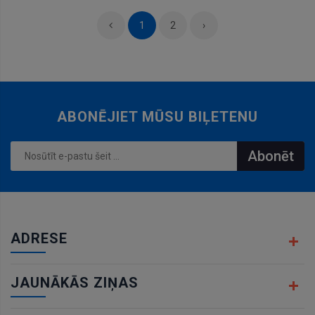
1
2
›
ABONĒJIET MŪSU BIĻETENU
Abonēt
ADRESE
JAUNĀKĀS ZIŅAS