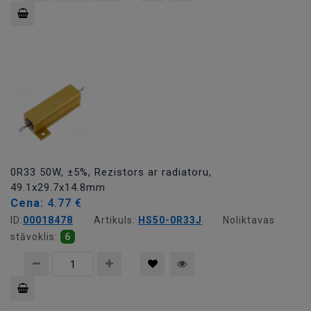
Pievienot
grozam
0R33 50W, ±5%, Rezistors ar radiatoru,
49.1x29.7x14.8mm
Cena:
4.77 €
ID:
00018478
Artikuls:
HS50-0R33J
Noliktavas
stāvoklis:
6