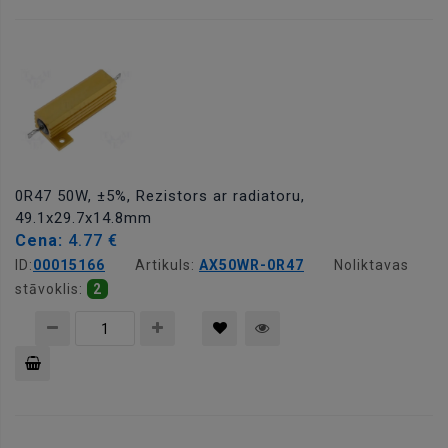
Pievienot
grozam
0R47 50W, ±5%, Rezistors ar radiatoru,
49.1x29.7x14.8mm
Cena:
4.77 €
ID:
00015166
Artikuls:
AX50WR-0R47
Noliktavas
stāvoklis:
2
Pievienot
grozam