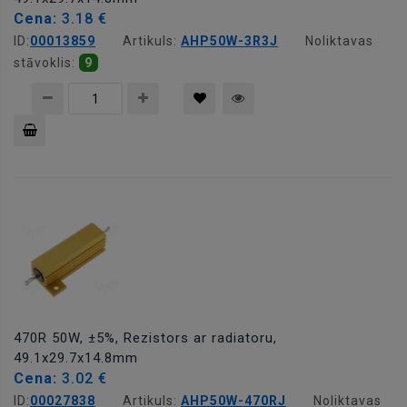
Cena:
3.18 €
ID:
00013859
Artikuls:
AHP50W-3R3J
Noliktavas
stāvoklis:
9
Pievienot
grozam
470R 50W, ±5%, Rezistors ar radiatoru,
49.1x29.7x14.8mm
Cena:
3.02 €
ID:
00027838
Artikuls:
AHP50W-470RJ
Noliktavas