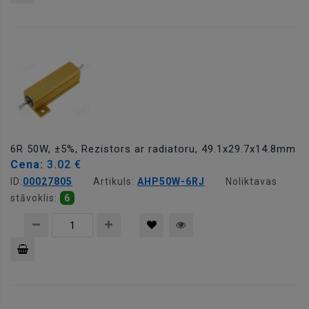
Pievienot
grozam
6R 50W, ±5%, Rezistors ar radiatoru, 49.1x29.7x14.8mm
Cena:
3.02 €
ID:
00027805
Artikuls:
AHP50W-6RJ
Noliktavas
stāvoklis:
6
Pievienot
grozam