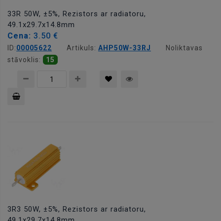
33R 50W, ±5%, Rezistors ar radiatoru,
49.1x29.7x14.8mm
Cena:
3.50 €
ID:
00005622
Artikuls:
AHP50W-33RJ
Noliktavas
stāvoklis:
15
Pievienot
grozam
3R3 50W, ±5%, Rezistors ar radiatoru,
49.1x29.7x14.8mm