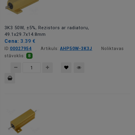
3K3 50W, ±5%, Rezistors ar radiatoru,
49.1x29.7x14.8mm
Cena:
3.39 €
ID:
00027954
Artikuls:
AHP50W-3K3J
Noliktavas
stāvoklis:
8
Pievienot
grozam