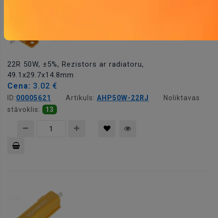
22R 50W, ±5%, Rezistors ar radiatoru,
49.1x29.7x14.8mm
Cena:
3.02 €
ID:
00005621
Artikuls:
AHP50W-22RJ
Noliktavas
stāvoklis:
13
Pievienot
grozam