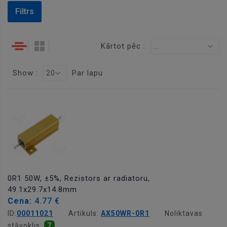
Filtrs
Kārtot pēc :
...
Show :
Par lapu
20
0R1 50W, ±5%, Rezistors ar radiatoru,
49.1x29.7x14.8mm
Cena:
4.77 €
ID:
00011021
Artikuls:
AX50WR-0R1
Noliktavas
stāvoklis:
7