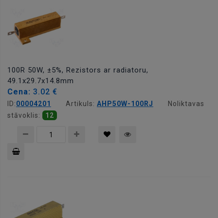
100R 50W, ±5%, Rezistors ar radiatoru,
49.1x29.7x14.8mm
Cena:
3.02 €
ID:
00004201
Artikuls:
AHP50W-100RJ
Noliktavas
stāvoklis:
12
Pievienot
grozam