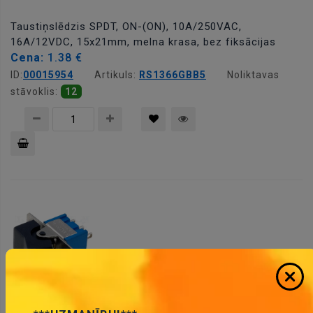
Taustiņslēdzis SPDT, ON-(ON), 10A/250VAC,
16A/12VDC, 15x21mm, melna krasa, bez fiksācijas
Cena:
1.38 €
ID:
00015954
Artikuls:
RS1366GBB5
Noliktavas
stāvoklis:
12
Pievienot
grozam
Taustiņslēdzis SPDT, ON-(ON), 3A/250VAC,