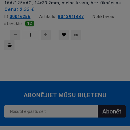
16A/125VAC, 14x33.2mm, melna krasa, bez fiksācijas
Cena:
2.33 €
ID:
00016256
Artikuls:
RS1391IBB7
Noliktavas
stāvoklis:
12
Pievienot
grozam
ABONĒJIET MŪSU BIĻETENU
Abonēt