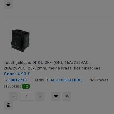
Pievienot
grozam
Taustiņslēdzis DPST, OFF-(ON), 16A/250VAC,
20A/28VDC, 25x32mm, melna krasa, bez fiksācijas
Cena:
4.90 €
ID:
00012738
Artikuls:
AE-C1551ALBBO
Noliktavas
stāvoklis:
12