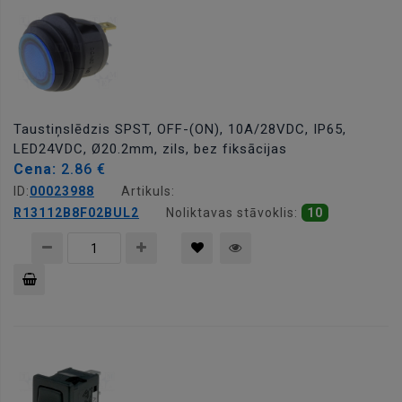
Taustiņslēdzis SPST, OFF-(ON), 10A/28VDC, IP65,
LED24VDC, Ø20.2mm, zils, bez fiksācijas
Cena:
2.86 €
ID:
00023988
Artikuls:
R13112B8F02BUL2
Noliktavas stāvoklis:
10
Pievienot
grozam