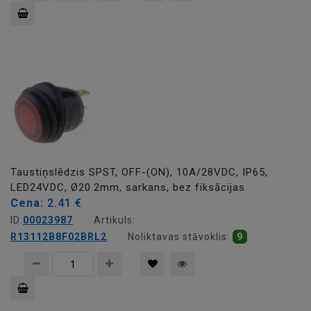
Pievienot
grozam
Taustiņslēdzis SPST, OFF-(ON), 10A/28VDC, IP65,
LED24VDC, Ø20.2mm, sarkans, bez fiksācijas
Cena:
2.41 €
ID:
00023987
Artikuls:
R13112B8F02BRL2
Noliktavas stāvoklis:
9