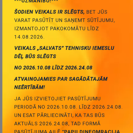
***UZMANĪBU!***
9.5x29.5mm, melna krasa, bez fiksācijas
Cena:
0.68 €
ŠODIEN VEIKALS IR SLĒGTS,
BET JŪS
ID:
00016317
Artikuls:
RSL112A1
Noliktavas
VARAT PASŪTĪT UN SAŅEMT SŪTĪJUMU,
stāvoklis:
26
IZMANTOJOT PAKOKOMĀTU LĪDZ
14.08.2026.
VEIKALS „SALVATS” TEHNISKU IEMESLU
DĒĻ BŪS SLĒGTS
Pievienot
grozam
NO 2026.10.08 LĪDZ 2026.24.08
ATVAINOJAMIES PAR SAGĀDĀTAJĀM
NEĒRTĪBĀM!
JA JŪS IZVIETOJIET PASŪTĪJUMU
PERIODĀ NO 2026.10.08. LĪDZ 2026.24.08.
Taustiņslēdzis SPDT, ON-(ON), 5A/250VAC,
UN ESAT PĀRLIECINĀTI, KA TAS BŪS
27.31x22.73, balta krasa, bez fiksācijas
AKTUĀLS 2026.24.08, TAD FORMĀ
Cena:
7.93 €
PASŪTĪJUMA AILĒ
"PAPILDINFOMRACIJA