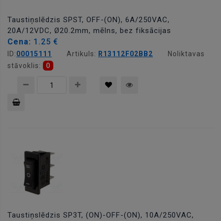
Taustiņslēdzis SPST, OFF-(ON), 6A/250VAC,
20A/12VDC, Ø20.2mm, mēlns, bez fiksācijas
Cena:
1.25 €
ID:
00015111
Artikuls:
R13112F02BB2
Noliktavas
stāvoklis:
0
Pievienot
grozam
Taustiņslēdzis SP3T, (ON)-OFF-(ON), 10A/250VAC,