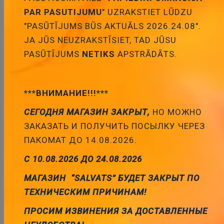
ID:
00012737
Artikuls:
AE-E3111DA
Noliktavas
PAR PASUTIJUMU
" UZRAKSTIET LŪDZU
stāvoklis:
3
"PASŪTĪJUMS BŪS AKTUĀLS 2026.24.08".
JA JŪS NEUZRAKSTĪSIET, TAD JŪSU
PASŪTĪJUMS
NETIKS
APSTRĀDĀTS.
Pievienot
grozam
***ВНИМАНИЕ!!!***
СЕГОДНЯ МАГАЗИН ЗАКРЫТ,
НО МОЖНО
ЗАКАЗАТЬ И ПОЛУЧИТЬ ПОСЫЛКУ ЧЕРЕЗ
ПАКОМАТ ДО 14.08.2026.
С 10.08.2026 ДО 24.08.2026
Taustiņslēdzis SPST, OFF-(ON), 10A/250VAC,
16A/125VAC, 20A/12VDC, 14x33.2mm, melna krasa,
МАГАЗИН “SALVATS” БУДЕТ ЗАКРЫТ ПО
bez fiksācijas
ТЕХНИЧЕСКИМ ПРИЧИНАМ!
Cena:
1.90 €
ПРОСИМ ИЗВИНЕНИЯ ЗА ДОСТАВЛЕННЫЕ
ID:
00012736
Artikuls:
RS1391FBB0
Noliktavas
stāvoklis:
21