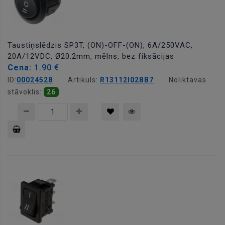
Taustiņslēdzis SP3T, (ON)-OFF-(ON), 6A/250VAC,
20A/12VDC, Ø20.2mm, mēlns, bez fiksācijas
Cena:
1.90 €
ID:
00024528
Artikuls:
R13112I02BB7
Noliktavas
stāvoklis:
26
Pievienot
grozam