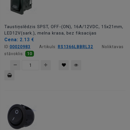
Taustiņslēdzis SPST, OFF-(ON), 16A/12VDC, 15x21mm,
LED12V(sark.), melna krasa, bez fiksacijas
Cena:
2.13 €
ID:
00020983
Artikuls:
RS1366LBBRL32
Noliktavas
stāvoklis:
10
Pievienot
grozam