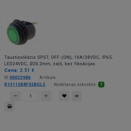
Pievienot
grozam
Taustiņslēdzis SPST, OFF-(ON), 10A/28VDC, IP65,
LED24VDC, Ø20.2mm, zaļš, bez fiksācijas
Cena:
2.51 €
ID:
00023986
Artikuls:
R13112B8F02BGL2
Noliktavas stāvoklis:
7
Pievienot
grozam