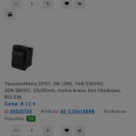
Pievienot
grozam
Taustiņslēdzis DPDT, ON-(ON), 16A/250VAC,
20A/28VDC, 25x32mm, melna krasa, bez fiksācijas,
BULGIN
Cena:
8.12 €
ID:
00020730
Artikuls:
AE-C1561ABBB
Noliktavas
stāvoklis:
10