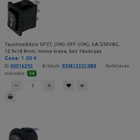
Taustiņslēdzis SP3T, (ON)-OFF-(ON), 6A/250VAC,
12.9x18.8mm, melna krasa, bez fiksācijas
Cena:
1.00 €
ID:
00016292
Artikuls:
RSM1232C0BK
Noliktavas
stāvoklis:
34
Pievienot
grozam