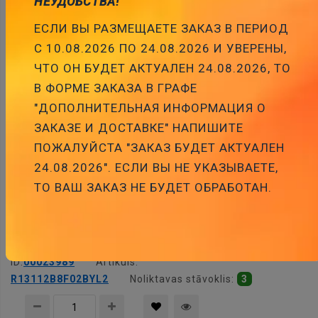
НЕУДОБСТВА!
ЕСЛИ ВЫ РАЗМЕЩАЕТЕ ЗАКАЗ В ПЕРИОД
С 10.08.2026 ПО 24.08.2026 И УВЕРЕНЫ,
ЧТО ОН БУДЕТ АКТУАЛЕН 24.08.2026, ТО
Pievienot
В ФОРМЕ ЗАКАЗА В ГРАФЕ
grozam
"ДОПОЛНИТЕЛЬНАЯ ИНФОРМАЦИЯ О
ЗАКАЗЕ И ДОСТАВКЕ" НАПИШИТЕ
ПОЖАЛУЙСТА "ЗАКАЗ БУДЕТ АКТУАЛЕН
24.08.2026". ЕСЛИ ВЫ НЕ УКАЗЫВАЕТЕ,
ТО ВАШ ЗАКАЗ НЕ БУДЕТ ОБРАБОТАН.
Taustiņslēdzis SPST, OFF-(ON), 10A/28VDC, IP65,
LED24VDC, Ø20.2mm, oranžs, bez fiksācijas
Cena:
2.26 €
ID:
00023989
Artikuls:
R13112B8F02BYL2
Noliktavas stāvoklis:
3