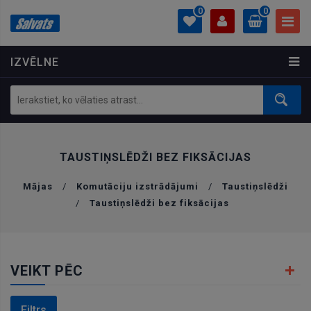
0
0
IZVĒLNE
PROFILS
0.00 €
Ielogoties
Izveidot kontu
TAUSTIŅSLĒDŽI BEZ FIKSĀCIJAS
Mājas
/
Komutāciju izstrādājumi
/
Taustiņslēdži
/
Taustiņslēdži bez fiksācijas
VEIKT PĒC
Filtrs