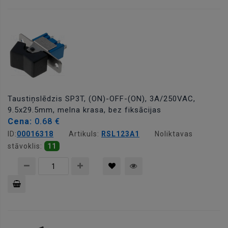
Pievienot
grozam
Taustiņslēdzis SP3T, (ON)-OFF-(ON), 3A/250VAC,
9.5x29.5mm, melna krasa, bez fiksācijas
Cena:
0.68 €
ID:
00016318
Artikuls:
RSL123A1
Noliktavas
stāvoklis:
11
Pievienot
grozam