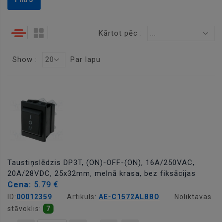
Kārtot pēc :
...
Show :
Par lapu
20
Taustiņslēdzis DP3T, (ON)-OFF-(ON), 16A/250VAC,
20A/28VDC, 25x32mm, melnā krasa, bez fiksācijas
Cena:
5.79 €
ID:
00012359
Artikuls:
AE-C1572ALBBO
Noliktavas
stāvoklis:
7