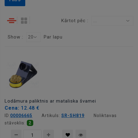
Kārtot pēc :
...
Show :
Par lapu
20
Lodāmura paliktnis ar mataliska švamei
Cena:
12.48 €
ID:
00006665
Artikuls:
SR-SH819
Noliktavas
stāvoklis:
2