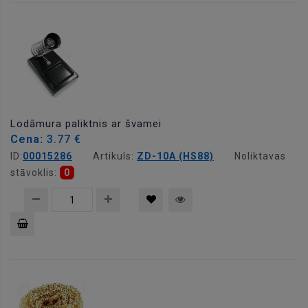
grozam
Lodāmura paliktnis ar švamei
Cena:
3.77 €
ID:
00015286
Artikuls:
ZD-10A (HS88)
Noliktavas
stāvoklis:
0
Pievienot
grozam