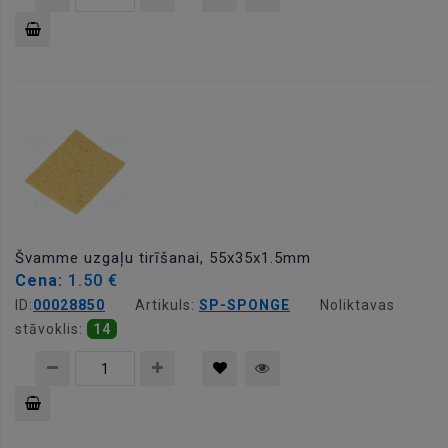
Pievienot
grozam
Švamme uzgaļu tirīšanai, 55x35x1.5mm
Cena:
1.50 €
ID:
00028850
Artikuls:
SP-SPONGE
Noliktavas
stāvoklis:
14
Pievienot