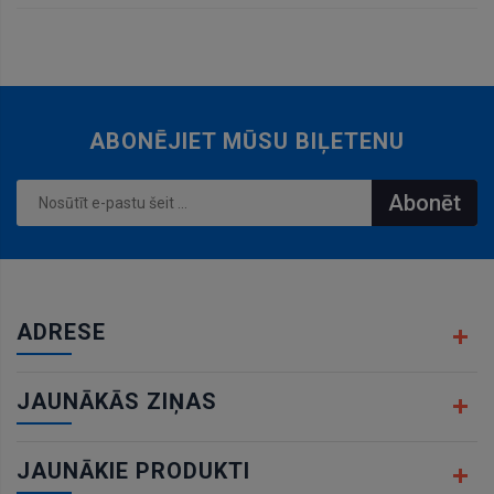
grozam
ABONĒJIET MŪSU BIĻETENU
Abonēt
ADRESE
JAUNĀKĀS ZIŅAS
JAUNĀKIE PRODUKTI