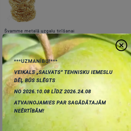
Švamme metalā uzgalu tirīšanai
Cena:
6.01 €
ID:
00012117
Artikuls:
SR-SCRUB
Noliktavas
stāvoklis:
3
***UZMANĪBU!***
VEIKALS „SALVATS” TEHNISKU IEMESLU
DĒĻ BŪS SLĒGTS
Pievienot
NO 2026.10.08 LĪDZ 2026.24.08
grozam
ATVAINOJAMIES PAR SAGĀDĀTAJĀM
NEĒRTĪBĀM!