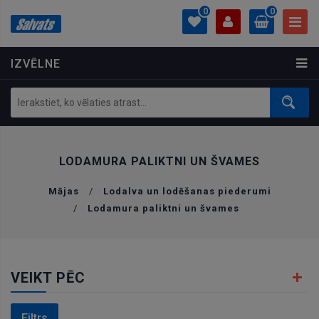
0
0
IZVĒLNE
PROFILS
0.00 €
Ielogoties
Izveidot kontu
LODAMURA PALIKTNI UN ŠVAMES
Mājas
/
Lodalva un lodēšanas piederumi
/
Lodamura paliktni un švames
VEIKT PĒC
Filtrs