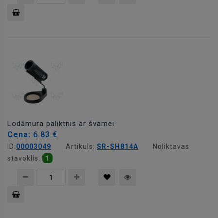
Pievienot
grozam
Lodāmura paliktnis ar švamei
Cena:
6.83 €
ID:
00003049
Artikuls:
SR-SH814A
Noliktavas
stāvoklis:
1
Pievienot