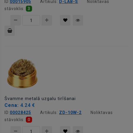
ID:
00015905
Artikuls:
D-LAB-S
Noliktavas
stāvoklis:
3
Pievienot
grozam
Švamme metalā uzgalu tirīšanai
Cena:
4.24 €
ID:
00028425
Artikuls:
ZD-10W-2
Noliktavas
stāvoklis:
0