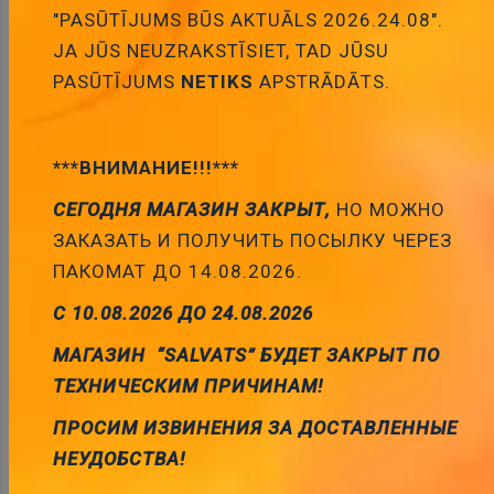
grozam
"PASŪTĪJUMS BŪS AKTUĀLS 2026.24.08".
JA JŪS NEUZRAKSTĪSIET, TAD JŪSU
PASŪTĪJUMS
NETIKS
APSTRĀDĀTS.
***ВНИМАНИЕ!!!***
PT106051, temperatūras devējs, 100R, 1.7x2.4x1mm,
СЕГОДНЯ МАГАЗИН ЗАКРЫТ,
НО МОЖНО
3.85нppm/C, -50...+500C
Cena:
2.83 €
ЗАКАЗАТЬ И ПОЛУЧИТЬ ПОСЫЛКУ ЧЕРЕЗ
ID:
00016039
Artikuls:
PT106051
Noliktavas
ПАКОМАТ ДО 14.08.2026.
stāvoklis:
1
С 10.08.2026 ДО 24.08.2026
МАГАЗИН “SALVATS” БУДЕТ ЗАКРЫТ ПО
ТЕХНИЧЕСКИМ ПРИЧИНАМ!
Pievienot
ПРОСИМ ИЗВИНЕНИЯ ЗА ДОСТАВЛЕННЫЕ
grozam
НЕУДОБСТВА!