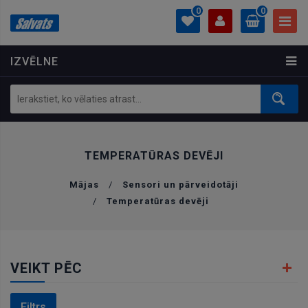
0
0
IZVĒLNE
PROFILS
0.00 €
Ielogoties
Izveidot kontu
TEMPERATŪRAS DEVĒJI
Mājas
/
Sensori un pārveidotāji
/
Temperatūras devēji
VEIKT PĒC
Filtrs