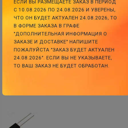
ЕСЛИ ВЫ РАЗМЕЩАЕТЕ ЗАКАЗ В ПЕРИОД
С 10.08.2026 ПО 24.08.2026 И УВЕРЕНЫ,
ЧТО ОН БУДЕТ АКТУАЛЕН 24.08.2026, ТО
В ФОРМЕ ЗАКАЗА В ГРАФЕ
"ДОПОЛНИТЕЛЬНАЯ ИНФОРМАЦИЯ О
PT106054, temperatūras devējs,100R, Ø3*6mm,
3.85нppm/C, -50...+500C
ЗАКАЗЕ И ДОСТАВКЕ" НАПИШИТЕ
Cena:
4.02 €
ПОЖАЛУЙСТА "ЗАКАЗ БУДЕТ АКТУАЛЕН
ID:
00017408
Artikuls:
PT106054
Noliktavas
24.08.2026". ЕСЛИ ВЫ НЕ УКАЗЫВАЕТЕ,
stāvoklis:
7
ТО ВАШ ЗАКАЗ НЕ БУДЕТ ОБРАБОТАН.
Pievienot
grozam