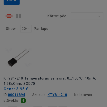
Kārtot pēc :
...
Show :
Par lapu
20
KTY81-210 Temperaturas sensors, 0...150°C, 10mA,
1.98кOhm, SOD70
Cena:
3.95 €
ID:
00011894
Artikuls:
KTY81-210
Noliktavas
stāvoklis:
4