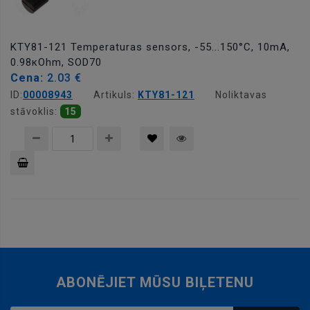
KTY81-121 Temperaturas sensors, -55...150°C, 10mA,
0.98кOhm, SOD70
Cena:
2.03 €
ID:
00008943
Artikuls:
KTY81-121
Noliktavas
stāvoklis:
15
Pievienot
grozam
ABONĒJIET MŪSU BIĻETENU