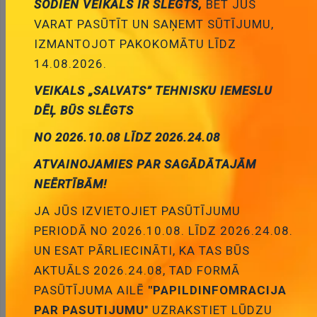
ŠODIEN VEIKALS IR SLĒGTS,
BET JŪS
Pievienot
VARAT PASŪTĪT UN SAŅEMT SŪTĪJUMU,
IZMANTOJOT PAKOKOMĀTU LĪDZ
grozam
14.08.2026.
VEIKALS „SALVATS” TEHNISKU IEMESLU
DĒĻ BŪS SLĒGTS
NO 2026.10.08 LĪDZ 2026.24.08
PT1000-550, temperatūras devējs, 1000R,
ATVAINOJAMIES PAR SAGĀDĀTAJĀM
12.3x2.1x0.9mm, cl.B 0,3 %, 3850ppm/°C, -70...550°C
NEĒRTĪBĀM!
Cena:
4.43 €
ID:
00014750
Artikuls:
PT1000-550
Noliktavas
JA JŪS IZVIETOJIET PASŪTĪJUMU
stāvoklis:
2
PERIODĀ NO 2026.10.08. LĪDZ 2026.24.08.
UN ESAT PĀRLIECINĀTI, KA TAS BŪS
AKTUĀLS 2026.24.08, TAD FORMĀ
PASŪTĪJUMA AILĒ
"PAPILDINFOMRACIJA
Pievienot
PAR PASUTIJUMU
" UZRAKSTIET LŪDZU