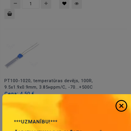
Pievienot
grozam
PT100-1020, temperatūras devējs, 100R,
9.5x1.9x0.9mm, 3.85нppm/C, -70...+500C
Cena:
4.50 €
ID:
00018035
Artikuls:
PT100-1020
Noliktavas
stāvoklis:
5
***UZMANĪBU!***