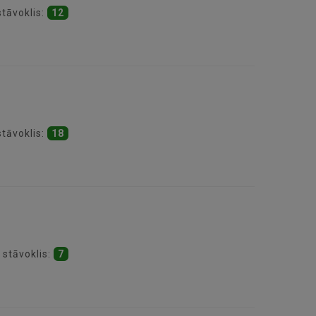
stāvoklis:
12
stāvoklis:
18
 stāvoklis:
7