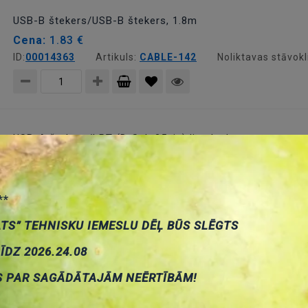
grozam
USB-B štekers/USB-B štekers, 1.8m
Cena:
1.83 €
ID:
00014363
Artikuls:
CABLE-142
Noliktavas stāvokl
Pievienot
grozam
USB-A štekers/LPT (D-Sub 25pin) ligzda, konverters ar v
Cena:
10.66 €
ID:
00024349
Artikuls:
UA0054A
Noliktavas stāvoklis
**
Pievienot
ATS” TEHNISKU IEMESLU DĒĻ BŪS SLĒGTS
grozam
LĪDZ 2026.24.08
USB-A štekers/rs232 štekers, konverters, adapters+vads
Cena:
20.66 €
S PAR SAGĀDĀTAJĀM NEĒRTĪBĀM!
ID:
00024610
Artikuls:
AU0002E
Noliktavas stāvoklis