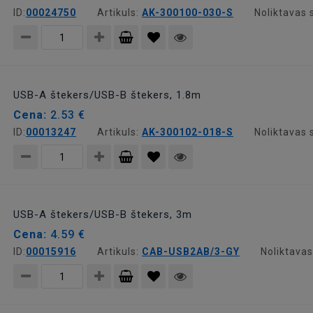
ID:
00024750
Artikuls:
AK-300100-030-S
Noliktavas 
Pievienot
grozam
USB-A štekers/USB-B štekers, 1.8m
Cena:
2.53 €
ID:
00013247
Artikuls:
AK-300102-018-S
Noliktavas 
Pievienot
grozam
USB-A štekers/USB-B štekers, 3m
Cena:
4.59 €
ID:
00015916
Artikuls:
CAB-USB2AB/3-GY
Noliktavas
Pievienot