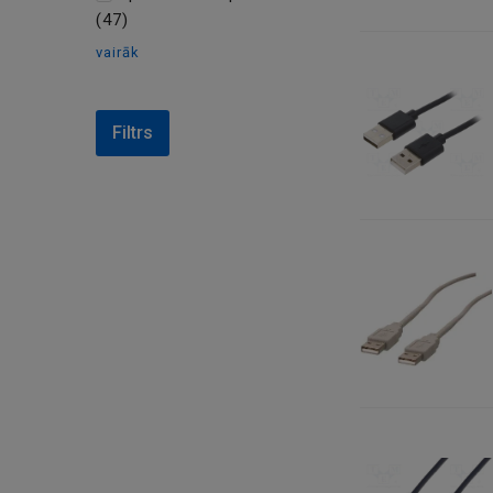
(47)
vairāk
Filtrs