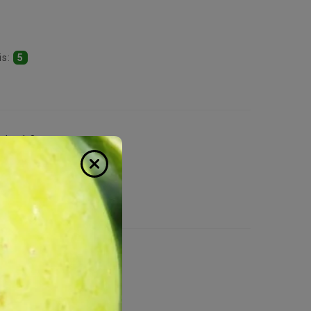
is:
5
adu, 1.8m
:
2
, 1.5m
:
1