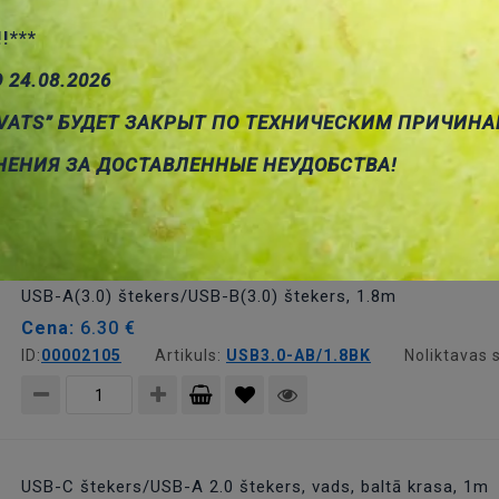
!!***
Pievienot
О 24.08.2026
grozam
USB-A(3.0) štekers/USB-A(3.0) ligzda, 1.8m
VATS” БУДЕТ ЗАКРЫТ ПО ТЕХНИЧЕСКИМ ПРИЧИНА
Cena:
6.49 €
НЕНИЯ ЗА ДОСТАВЛЕННЫЕ НЕУДОБСТВА!
ID:
00009784
Artikuls:
CU302-018-PB
Noliktavas stā
Pievienot
grozam
USB-A(3.0) štekers/USB-B(3.0) štekers, 1.8m
Cena:
6.30 €
ID:
00002105
Artikuls:
USB3.0-AB/1.8BK
Noliktavas 
Pievienot
grozam
USB-C štekers/USB-A 2.0 štekers, vads, baltā krasa, 1m