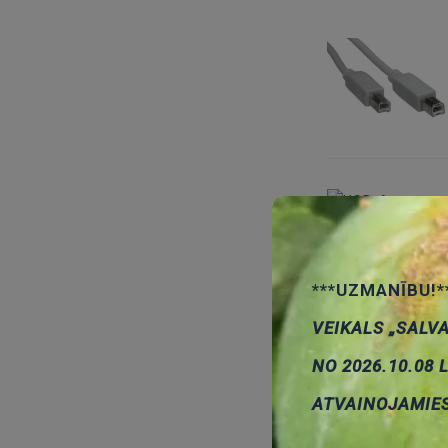
***UZMANĪBU!*
VEIKALS „SALV
NO 2026.10.08 
ATVAINOJAMIE