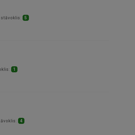
 stāvoklis:
5
oklis:
1
tāvoklis:
4