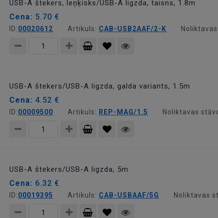
USB-A štekers, leņķisks/USB-A ligzda, taisns, 1.8m
Cena:
5.70 €
ID:
00020612
Artikuls:
CAB-USB2AAF/2-K
Noliktavas
Pievienot
grozam
USB-A štekers/USB-A ligzda, galda variants, 1.5m
Cena:
4.52 €
ID:
00009500
Artikuls:
REP-MAG/1.5
Noliktavas stāv
Pievienot
grozam
USB-A štekers/USB-A ligzda, 5m
Cena:
6.32 €
ID:
00019395
Artikuls:
CAB-USBAAF/5G
Noliktavas s