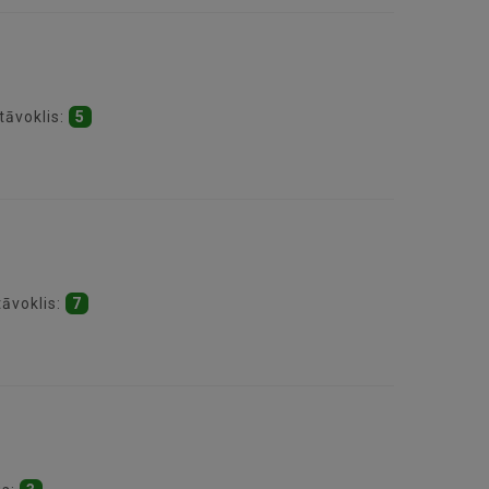
tāvoklis:
5
tāvoklis:
7