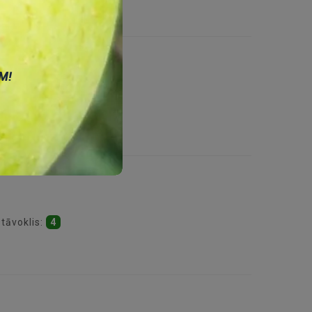
М!
voklis:
2
stāvoklis:
4