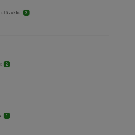
 stāvoklis:
2
s:
2
s:
1