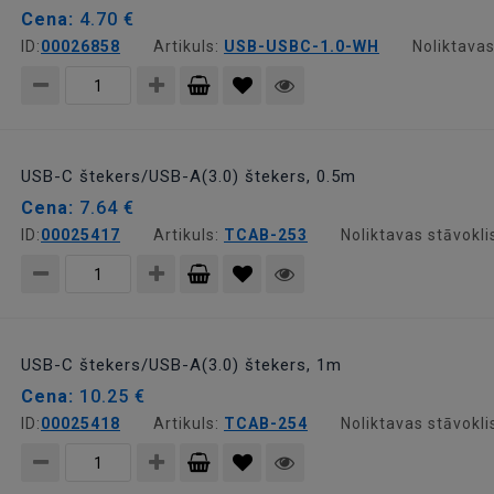
Cena:
4.70 €
ID:
00026858
Artikuls:
USB-USBC-1.0-WH
Noliktavas
Pievienot
grozam
USB-C štekers/USB-A(3.0) štekers, 0.5m
Cena:
7.64 €
ID:
00025417
Artikuls:
TCAB-253
Noliktavas stāvokli
Pievienot
grozam
USB-C štekers/USB-A(3.0) štekers, 1m
Cena:
10.25 €
ID:
00025418
Artikuls:
TCAB-254
Noliktavas stāvokli