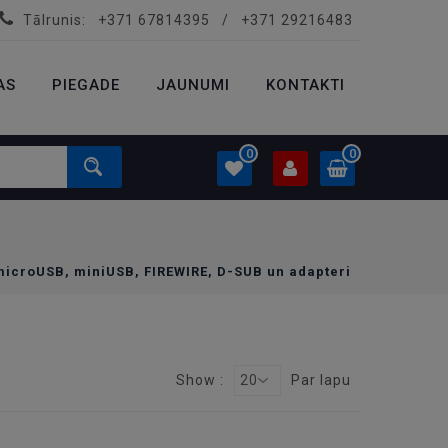
Tālrunis:
+371 67814395
/
+371 29216483
PROFILS
0.00 €
AS
PIEGADE
Ielogoties
JAUNUMI
KONTAKTI
Izveidot kontu
0
0
PROFILS
0.00 €
microUSB, miniUSB, FIREWIRE, D-SUB un adapteri
Ielogoties
Izveidot kontu
Show :
20
Par lapu