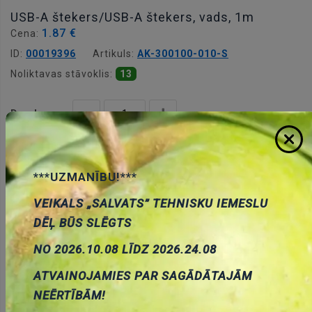
USB-A štekers/USB-A štekers, vads, 1m
1.87 €
Cena:
ID:
00019396
Artikuls:
AK-300100-010-S
Noliktavas stāvoklis:
13
Daudzums:
Pievienot grozam
***UZMANĪBU!***
VEIKALS „SALVATS” TEHNISKU IEMESLU
DĒĻ BŪS SLĒGTS
NO 2026.10.08 LĪDZ 2026.24.08
Apraksts
ATVAINOJAMIES PAR SAGĀDĀTAJĀM
NEĒRTĪBĀM!