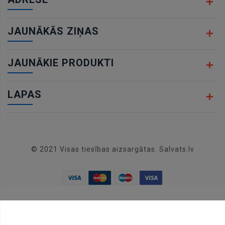
JAUNĀKĀS ZIŅAS
JAUNĀKIE PRODUKTI
LAPAS
© 2021 Visas tiesības aizsargātas. Salvats.lv