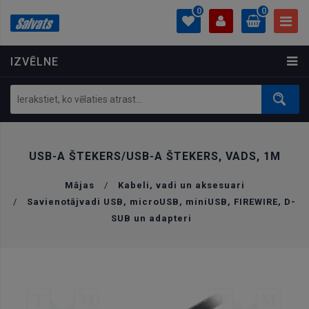
0
0
IZVĒLNE
PROFILS
0.00 €
Ielogoties
Izveidot kontu
USB-A ŠTEKERS/USB-A ŠTEKERS, VADS, 1M
Mājas
/
Kabeli, vadi un aksesuari
/
Savienotājvadi USB, microUSB, miniUSB, FIREWIRE, D-
SUB un adapteri