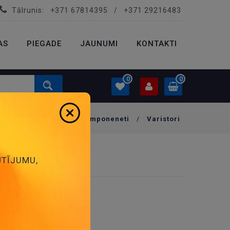
Tālrunis:
+371 67814395
/
+371 29216483
PROFILS
0.00 €
AS
PIEGADE
Ielogoties
JAUNUMI
KONTAKTI
Izveidot kontu
0
0
Mājas
/
Pasīvie komponeneti
/
Varistori
PROFILS
0.00 €
Ielogoties
Izveidot kontu
ŪTĪJUMU,