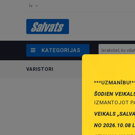
lv
KATEGORIJAS
VARISTORI
***UZMANĪBU!*
ŠODIEN VEIKAL
IZMANTOJOT PA
VEIKALS „SALV
NO 2026.10.08 