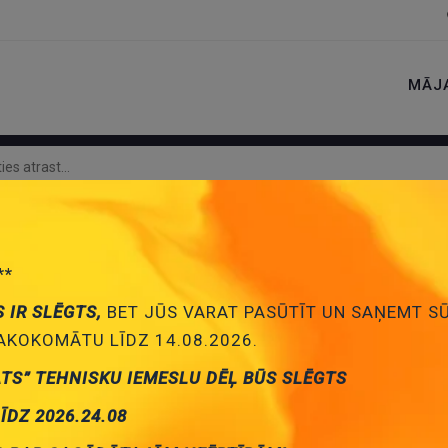
MĀJ
**
S IR SLĒGTS,
BET JŪS VARAT PASŪTĪT UN SAŅEMT S
KOKOMĀTU LĪDZ 14.08.2026.
ATS” TEHNISKU IEMESLU DĒĻ BŪS SLĒGTS
LĪDZ 2026.24.08