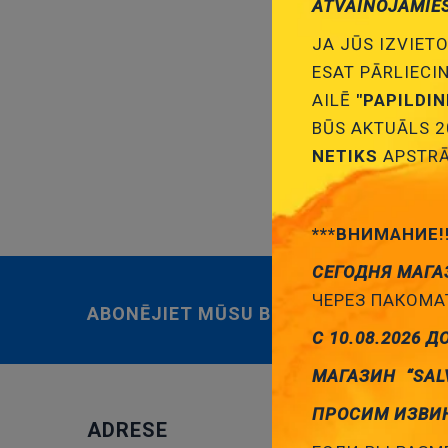
ATVAINOJAMIE
JA JŪS IZVIETO
ESAT PĀRLIECI
AILĒ
"PAPILDI
BŪS AKTUĀLS 2
Var
NETIKS
APSTRĀ
***ВНИМАНИЕ!
СЕГОДНЯ МАГА
ЧЕРЕЗ ПАКОМАТ
ABONĒJIET MŪSU BIĻETENU
С 10.08.2026 Д
МАГАЗИН “SAL
ПРОСИМ ИЗВИ
ADRESE
JAUN