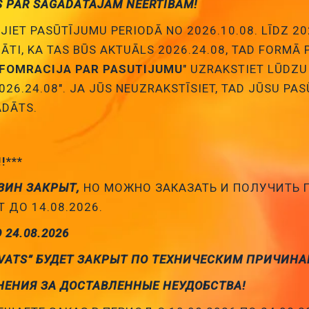
S PAR SAGĀDĀTAJĀM NEĒRTĪBĀM!
JIET PASŪTĪJUMU PERIODĀ NO 2026.10.08. LĪDZ 20
NĀTI, KA TAS BŪS AKTUĀLS 2026.24.08, TAD FORMĀ
NFOMRACIJA PAR PASUTIJUMU
" UZRAKSTIET LŪDZU
026.24.08". JA JŪS NEUZRAKSTĪSIET, TAD JŪSU PA
istori SMD
Varistori THT
DĀTS.
!!***
ЗИН ЗАКРЫТ,
НО МОЖНО ЗАКАЗАТЬ И ПОЛУЧИТЬ
 ДО 14.08.2026.
О 24.08.2026
VATS” БУДЕТ ЗАКРЫТ ПО ТЕХНИЧЕСКИМ ПРИЧИНА
НЕНИЯ ЗА ДОСТАВЛЕННЫЕ НЕУДОБСТВА!
ĀKĀS ZIŅAS
JAUNĀKIE PRODUKT