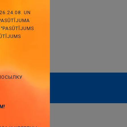
26.24.08. UN
 PASŪTĪJUMA
 "PASŪTĪJUMS
SŪTĪJUMS
 ПОСЫЛКУ
Abonēt
М!
I
LAPAS