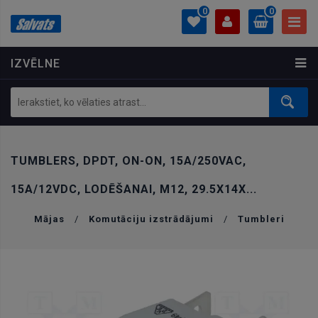
0
0
IZVĒLNE
PROFILS
0.00 €
Ielogoties
Izveidot kontu
TUMBLERS, DPDT, ON-ON, 15A/250VAC,
15A/12VDC, LODĒŠANAI, M12, 29.5X14X...
Mājas
/
Komutāciju izstrādājumi
/
Tumbleri