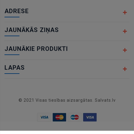
ADRESE
JAUNĀKĀS ZIŅAS
JAUNĀKIE PRODUKTI
LAPAS
© 2021 Visas tiesības aizsargātas. Salvats.lv