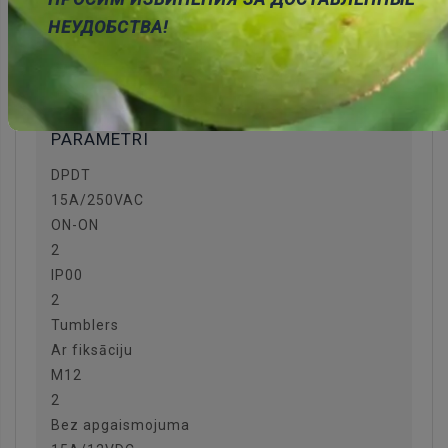
Electrical life 10000cycles
НЕУДОБСТВА!
Body dimensions 29.5 x 14 x 15mm
Contact plating silver nickel alloy
Min. insulation resistance 1000MΩ
Associated items U851
PARAMETRI
DPDT
15A/250VAC
ON-ON
2
IP00
2
Tumblers
Ar fiksāciju
M12
2
Bez apgaismojuma