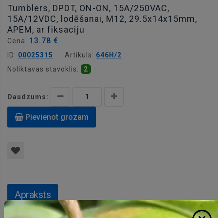
Tumblers, DPDT, ON-ON, 15A/250VAC,
15A/12VDC, lodēšanai, M12, 29.5x14x15mm,
APEM, ar fiksaciju
13.78 €
Cena:
ID:
00025315
Artikuls:
646H/2
Noliktavas stāvoklis:
2
Daudzums:
Pievienot grozam
Apraksts