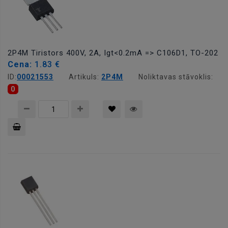
2P4M Tiristors 400V, 2A, Igt<0.2mA => C106D1, TO-202
Cena:
1.83 €
ID:
00021553
Artikuls:
2P4M
Noliktavas stāvoklis:
0
Pievienot
grozam