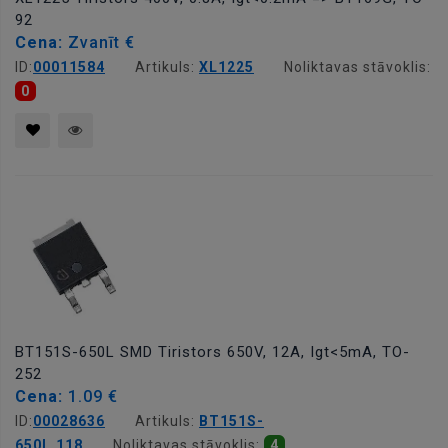
92
Cena:
Zvanīt €
ID:
00011584
Artikuls:
XL1225
Noliktavas stāvoklis:
0
BT151S-650L SMD Tiristors 650V, 12A, Igt<5mA, TO-
252
Cena:
1.09 €
ID:
00028636
Artikuls:
BT151S-
650L.118
Noliktavas stāvoklis:
4