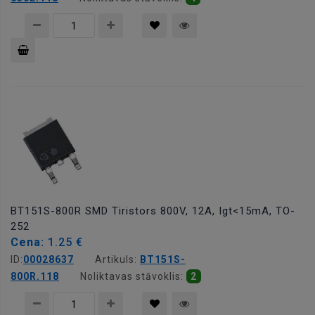
Pievienot
grozam
BT151S-800R SMD Tiristors 800V, 12A, Igt<15mA, TO-
252
Cena:
1.25 €
ID:
00028637
Artikuls:
BT151S-
800R.118
Noliktavas stāvoklis:
2