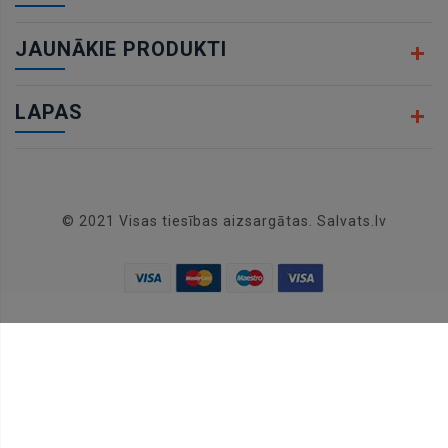
JAUNĀKIE PRODUKTI
LAPAS
© 2021 Visas tiesības aizsargātas. Salvats.lv