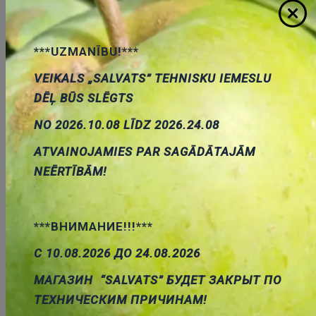
***UZMANĪBU!***
Pievienot
VEIKALS „SALVATS” TEHNISKU IEMESLU
grozam
DĒĻ BŪS SLĒGTS
NO 2026.10.08 LĪDZ 2026.24.08
ATVAINOJAMIES PAR SAGĀDĀTAJĀM
NEĒRTĪBĀM!
P0201MA Tiristors 600V, 0.5A, Igt<0.2mA => MCR100-
6G, TO-92
Cena:
0.46 €
***ВНИМАНИЕ!!!***
ID:
00015766
Artikuls:
P0201MA
Noliktavas
С 10.08.2026 ДО 24.08.2026
stāvoklis:
0
МАГАЗИН “SALVATS” БУДЕТ ЗАКРЫТ ПО
ТЕХНИЧЕСКИМ ПРИЧИНАМ!