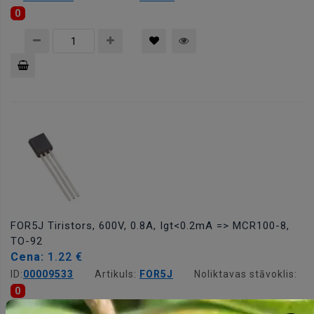
0
Pievienot
grozam
FOR5J Tiristors, 600V, 0.8A, Igt<0.2mA => MCR100-8,
TO-92
Cena:
1.22 €
ID:
00009533
Artikuls:
FOR5J
Noliktavas stāvoklis:
0