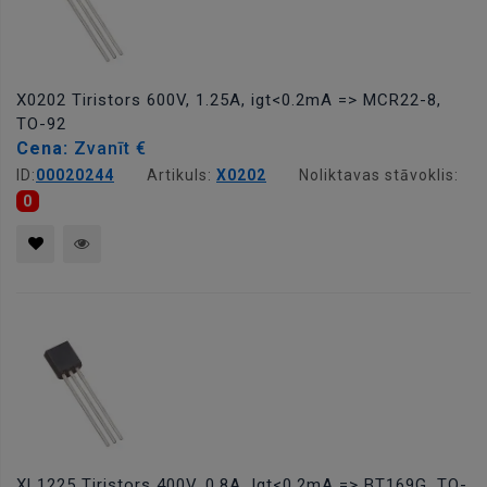
X0202 Tiristors 600V, 1.25A, igt<0.2mA => MCR22-8,
TO-92
Cena:
Zvanīt €
ID:
00020244
Artikuls:
X0202
Noliktavas stāvoklis:
0
XL1225 Tiristors 400V, 0.8A, Igt<0.2mA => BT169G, TO-