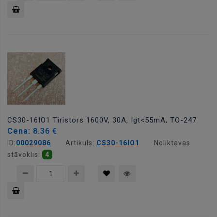
Pievienot
grozam
CS30-16IO1 Tiristors 1600V, 30A, Igt<55mA, TO-247
Cena:
8.36 €
ID:
00029086
Artikuls:
CS30-16IO1
Noliktavas
stāvoklis:
4
Pievienot