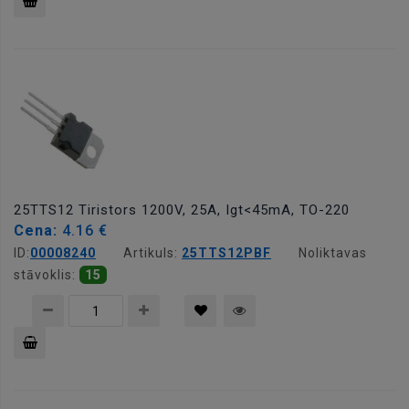
Pievienot
grozam
25TTS12 Tiristors 1200V, 25A, Igt<45mA, TO-220
Cena:
4.16 €
ID:
00008240
Artikuls:
25TTS12PBF
Noliktavas
stāvoklis:
15
Pievienot
grozam