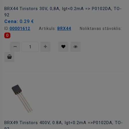
BRX44 Tiristors 30V, 0,8A, Igt<0.2mA => P0102DA, TO-
92
Cena:
0.29 €
ID:
00001612
Artikuls:
BRX44
Noliktavas stāvoklis:
0
Pievienot
grozam
BRX49 Tiristors 400V, 0.8A, Igt<0.2mA =>P0102DA, TO-