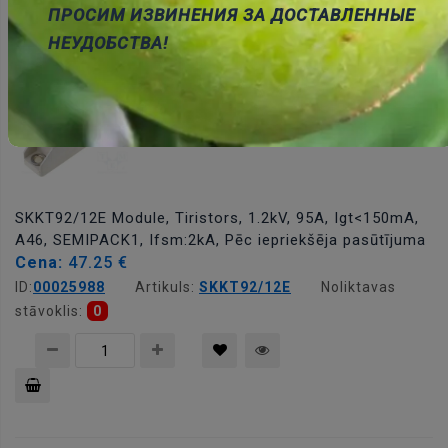
ПРОСИМ ИЗВИНЕНИЯ ЗА ДОСТАВЛЕННЫЕ
Pievienot
НЕУДОБСТВА!
grozam
SKKT92/12E Module, Tiristors, 1.2kV, 95A, Igt<150mA,
A46, SEMIPACK1, Ifsm:2kA, Pēc iepriekšēja pasūtījuma
Cena:
47.25 €
ID:
00025988
Artikuls:
SKKT92/12E
Noliktavas
stāvoklis:
0
Pievienot