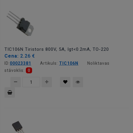
grozam
TIC106N Tiristors 800V, 5A, Igt<0.2mA, TO-220
Cena:
2.26 €
ID:
00023381
Artikuls:
TIC106N
Noliktavas
stāvoklis:
0
Pievienot
grozam