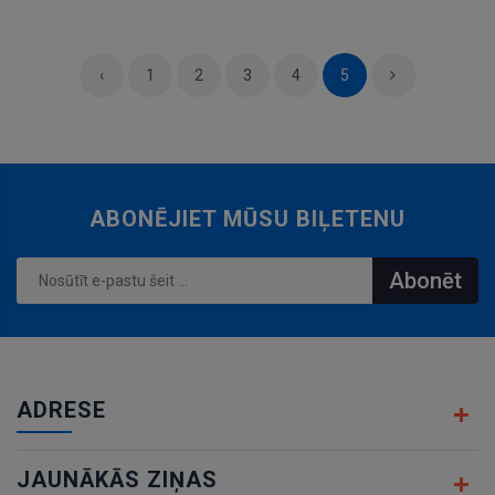
grozam
‹
1
2
3
4
5
ABONĒJIET MŪSU BIĻETENU
Abonēt
ADRESE
JAUNĀKĀS ZIŅAS