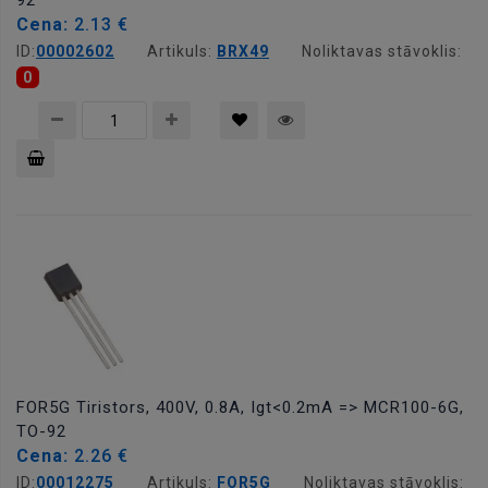
92
Cena:
2.13 €
ID:
00002602
Artikuls:
BRX49
Noliktavas stāvoklis:
0
Pievienot
grozam
FOR5G Tiristors, 400V, 0.8A, Igt<0.2mA => MCR100-6G,
TO-92
Cena:
2.26 €
ID:
00012275
Artikuls:
FOR5G
Noliktavas stāvoklis: