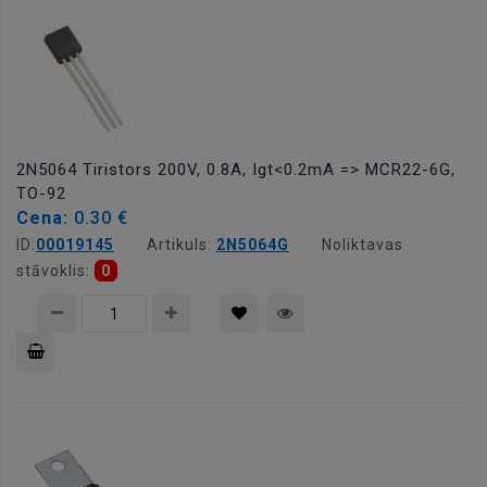
2N5064 Tiristors 200V, 0.8A, Igt<0.2mA => MCR22-6G,
TO-92
Cena:
0.30 €
ID:
00019145
Artikuls:
2N5064G
Noliktavas
stāvoklis:
0
Pievienot
grozam