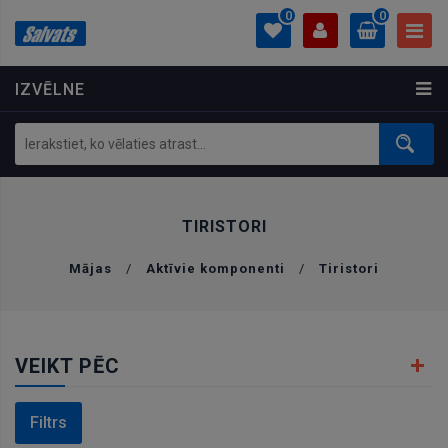
0
0
IZVĒLNE
PROFILS
0.00 €
Ielogoties
Izveidot kontu
TIRISTORI
Mājas
/
Aktīvie komponenti
/
Tiristori
VEIKT PĒC
Filtrs