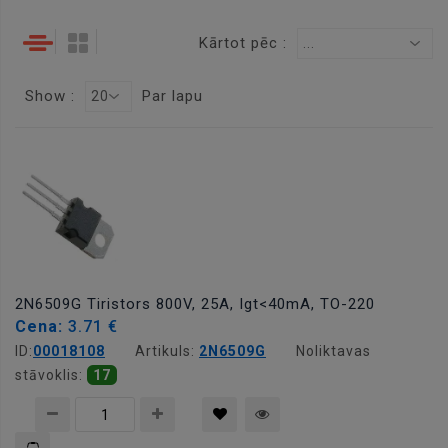
Kārtot pēc :
...
Show :
Par lapu
20
2N6509G Tiristors 800V, 25A, Igt<40mA, TO-220
Cena:
3.71 €
ID:
00018108
Artikuls:
2N6509G
Noliktavas
stāvoklis:
17