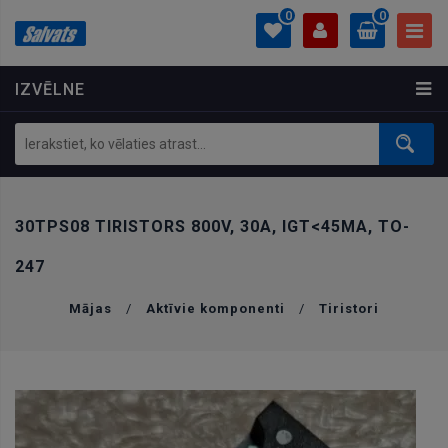
0
0
IZVĒLNE
PROFILS
0.00 €
Ielogoties
Izveidot kontu
30TPS08 TIRISTORS 800V, 30A, IGT<45MA, TO-
247
Mājas
/
Aktīvie komponenti
/
Tiristori