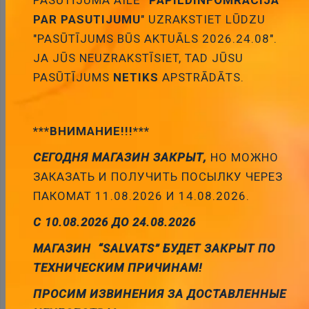
PASŪTĪJUMA AILĒ
"PAPILDINFOMRACIJA
PAR PASUTIJUMU
" UZRAKSTIET LŪDZU
Apraksts
"PASŪTĪJUMS BŪS AKTUĀLS 2026.24.08".
JA JŪS NEUZRAKSTĪSIET, TAD JŪSU
PASŪTĪJUMS
NETIKS
APSTRĀDĀTS.
APRAKSTS
Manufacturer VISHAY
***ВНИМАНИЕ!!!***
Type of thyristor thyristor
СЕГОДНЯ МАГАЗИН ЗАКРЫТ,
НО МОЖНО
Max. off-state voltage 800V
ЗАКАЗАТЬ И ПОЛУЧИТЬ ПОСЫЛКУ ЧЕРЕЗ
Max. load current 30A
ПАКОМАТ 11.08.2026 И 14.08.2026.
Load current 20A
Gate current 45mA
С 10.08.2026 ДО 24.08.2026
Case TO247AC
МАГАЗИН “SALVATS” БУДЕТ ЗАКРЫТ ПО
Mounting THT
Kind of package tube
ТЕХНИЧЕСКИМ ПРИЧИНАМ!
Max. forward impulse current 300A
ПРОСИМ ИЗВИНЕНИЯ ЗА ДОСТАВЛЕННЫЕ
Additional information