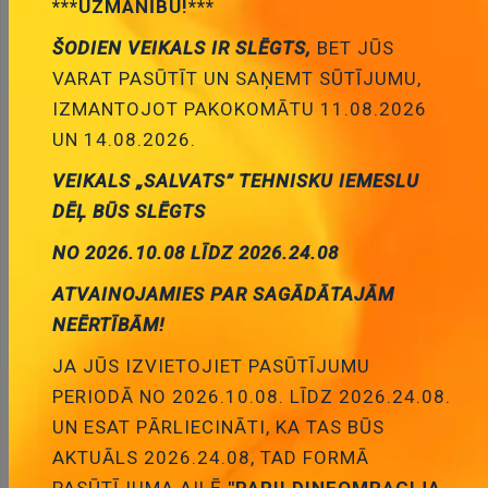
***UZMANĪBU!***
* Produktu fotogrāfijas ir tikai noskatīšanai un var dažreiz
ŠODIEN VEIKALS IR SLĒGTS,
BET JŪS
atšķirties no priekšmeta reāla izskata. Bet galvenās īpašības ir
VARAT PASŪTĪT UN SAŅEMT SŪTĪJUMU,
vienādas.
IZMANTOJOT PAKOKOMĀTU 11.08.2026
UN 14.08.2026.
30TPS08 Tiristors 800V, 30A, Igt<45mA, TO-
247
VEIKALS „SALVATS” TEHNISKU IEMESLU
6.25 €
Cena:
DĒĻ BŪS SLĒGTS
ID:
00005460
Artikuls:
30TPS08PBF
NO 2026.10.08 LĪDZ 2026.24.08
Noliktavas stāvoklis:
11
ATVAINOJAMIES PAR SAGĀDĀTAJĀM
NEĒRTĪBĀM!
Daudzums:
JA JŪS IZVIETOJIET PASŪTĪJUMU
Pievienot grozam
PERIODĀ NO 2026.10.08. LĪDZ 2026.24.08.
UN ESAT PĀRLIECINĀTI, KA TAS BŪS
AKTUĀLS 2026.24.08, TAD FORMĀ