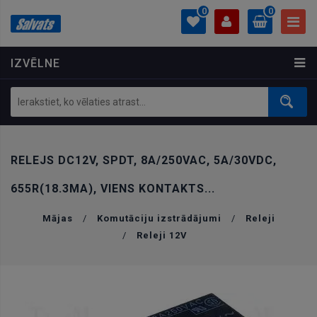
0
0
IZVĒLNE
PROFILS
0.00 €
Ielogoties
Izveidot kontu
RELEJS DC12V, SPDT, 8A/250VAC, 5A/30VDC,
655R(18.3MA), VIENS KONTAKTS...
Mājas
/
Komutāciju izstrādājumi
/
Releji
/
Releji 12V