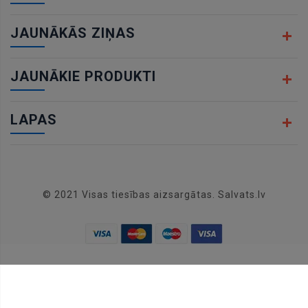
JAUNĀKĀS ZIŅAS
JAUNĀKIE PRODUKTI
LAPAS
© 2021 Visas tiesības aizsargātas. Salvats.lv