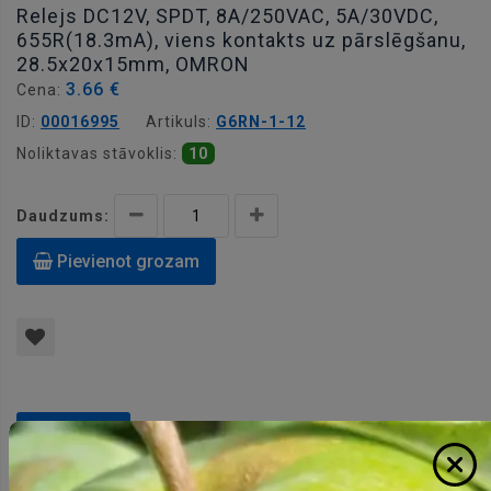
Relejs DC12V, SPDT, 8A/250VAC, 5A/30VDC,
655R(18.3mA), viens kontakts uz pārslēgšanu,
28.5x20x15mm, OMRON
3.66 €
Cena:
ID:
00016995
Artikuls:
G6RN-1-12
Noliktavas stāvoklis:
10
Daudzums:
Pievienot grozam
Apraksts