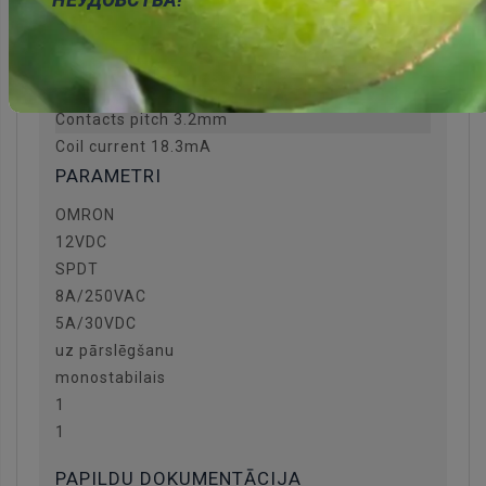
НЕУДОБСТВА!
Release time 5ms
Coil power consumption 220mW
Operating temperature -40...85°C
Relay series G6RN
Contacts pitch 3.2mm
Coil current 18.3mA
PARAMETRI
OMRON
12VDC
SPDT
8A/250VAC
5A/30VDC
uz pārslēgšanu
monostabilais
1
1
PAPILDU DOKUMENTĀCIJA