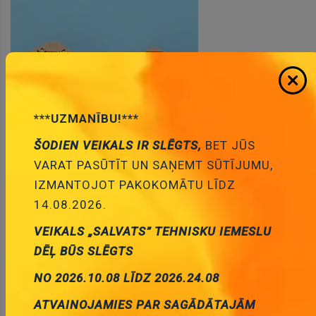
***UZMANĪBU!***
ŠODIEN VEIKALS IR SLĒGTS,
BET JŪS
VARAT PASŪTĪT UN SAŅEMT SŪTĪJUMU,
IZMANTOJOT PAKOKOMĀTU LĪDZ
14.08.2026.
* Produktu fotogrāfijas ir tikai noskatīšanai un var dažreiz
atšķirties no priekšmeta reāla izskata. Bet galvenās īpašības ir
VEIKALS „SALVATS” TEHNISKU IEMESLU
vienādas.
DĒĻ BŪS SLĒGTS
NO 2026.10.08 LĪDZ 2026.24.08
PLCC20 SMD panelite
0.58 €
Cena:
ATVAINOJAMIES PAR SAGĀDĀTAJĀM