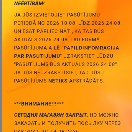
ID:
00008742
Artikuls:
PLCC20
NEĒRTĪBĀM!
Noliktavas stāvoklis:
24
JA JŪS IZVIETOJIET PASŪTĪJUMU
PERIODĀ NO 2026.10.08. LĪDZ 2026.24.08.
Daudzums:
UN ESAT PĀRLIECINĀTI, KA TAS BŪS
AKTUĀLS 2026.24.08, TAD FORMĀ
Pievienot grozam
PASŪTĪJUMA AILĒ
"PAPILDINFOMRACIJA
PAR PASUTIJUMU
" UZRAKSTIET LŪDZU
"PASŪTĪJUMS BŪS AKTUĀLS 2026.24.08".
JA JŪS NEUZRAKSTĪSIET, TAD JŪSU
PASŪTĪJUMS
NETIKS
APSTRĀDĀTS.
Apraksts
***ВНИМАНИЕ!!!***
СЕГОДНЯ МАГАЗИН ЗАКРЫТ,
НО МОЖНО
APRAKSTS
ЗАКАЗАТЬ И ПОЛУЧИТЬ ПОСЫЛКУ ЧЕРЕЗ
PARAMETRI
ПАКОМАТ ДО 14.08.2026.