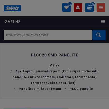
0
0
IZVĒLNE
PROFILS
0.00 €
Ielogoties
Izveidot kontu
PLCC20 SMD PANELITE
Mājas
/
Aprīkojumi pusvadītājiem (Izolācijas materiāli,
panelites mikroshēmam, radiatori, termopasta,
termosarūkšas caurules)
/
Panelites mikroshēmam
/
PLCC panelis