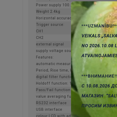
Power supply 100...240 VAC, 45...440Hz
Weight 2.4kg
Horizontal accuracy ±0.01%
Trigger source:
***UZMANĪBU!*
CH1
VEIKALS „SALV
CH2
external signal
NO 2026.10.08 
supply voltage source
ATVAINOJAMIE
Features:
automatic measurement of Vpp, Vmax, Vmi
Period, Rise time, Fall Time, +Width, -Width,
***ВНИМАНИЕ!
digital filter function
Holdoff function: 100ns...1,5s
С 10.08.2026 Д
Pass/Fail function
МАГАЗИН “SAL
value averaging function with maximal 25
RS232 interface
ПРОСИМ ИЗВИ
USB interface
colour LCD with adjustable contrast