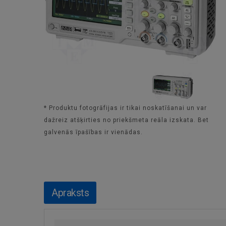
* Produktu fotogrāfijas ir tikai noskatīšanai un var
dažreiz atšķirties no priekšmeta reāla izskata. Bet
galvenās īpašības ir vienādas.
Apraksts