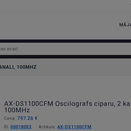
MĀJ
ANALI, 100MHZ
AX-DS1100CFM Oscilografs ciparu, 2 kan
100MHz
797.26 €
Cena:
ID:
00018053
Artikuls:
AX-DS1100CFM