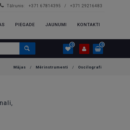
Tālrunis:
+371 67814395
/
+371 29216483
PROFILS
0.00 €
AS
PIEGADE
Ielogoties
JAUNUMI
KONTAKTI
Izveidot kontu
0
0
Mājas
/
Mērinstrumenti
/
Oscilografi
PROFILS
0.00 €
Ielogoties
Izveidot kontu
ali,