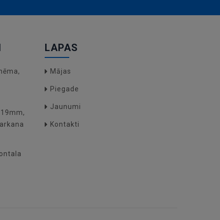
I
LAPAS
hēma,
Mājas
Piegade
Jaunumi
O(19mm,
arkana
Kontakti
zontala