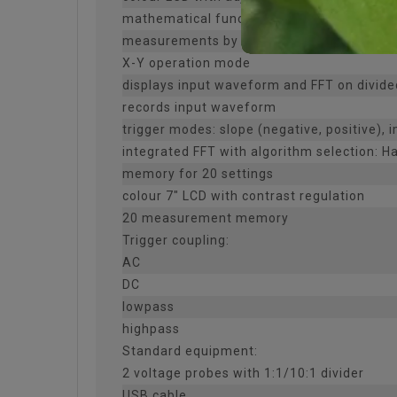
mathematical functions: addition, subtracti
measurements by means of cursors
X-Y operation mode
displays input waveform and FFT on divide
records input waveform
trigger modes: slope (negative, positive), 
integrated FFT with algorithm selection: 
memory for 20 settings
colour 7" LCD with contrast regulation
20 measurement memory
Trigger coupling:
AC
DC
lowpass
highpass
Standard equipment:
2 voltage probes with 1:1/10:1 divider
USB cable