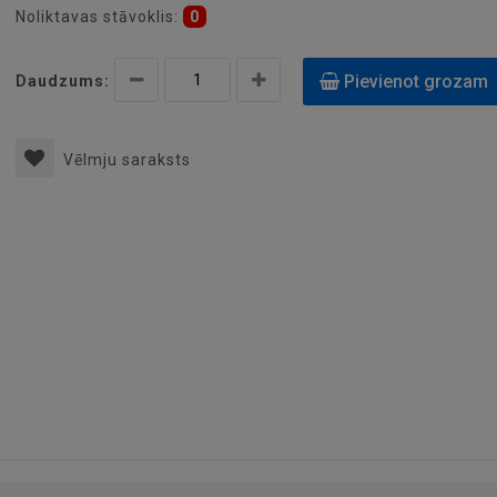
Noliktavas stāvoklis:
0
Pievienot grozam
Daudzums:
Vēlmju saraksts