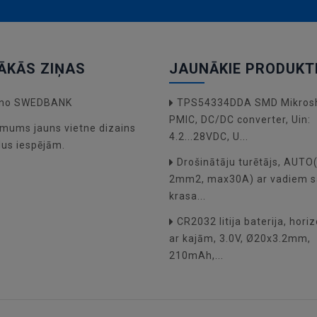
ĀKĀS ZIŅAS
JAUNĀKIE PRODUKT
a no SWEDBANK
TPS54334DDA SMD Mikros
PMIC, DC/DC converter, Uin:
mums jauns vietne dizains
4.2...28VDC, U...
dus iespējām.
Drošinātāju turētājs, AUT
2mm2, max30A) ar vadiem s
krasa...
CR2032 litija baterija, hori
ar kajām, 3.0V, Ø20x3.2mm,
210mAh,...