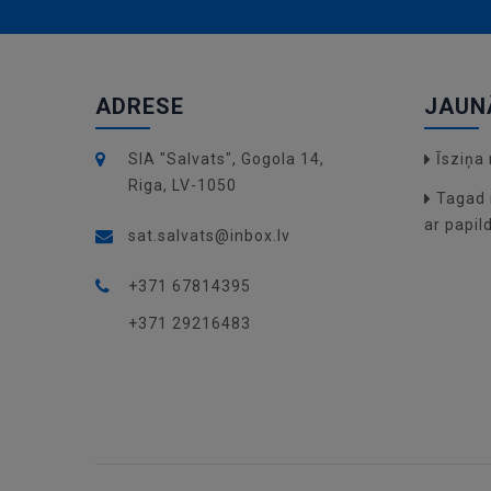
ADRESE
JAUN
SIA "Salvats", Gogola 14,
Īsziņ
Riga, LV-1050
Tagad 
ar papil
sat.salvats@inbox.lv
+371 67814395
+371 29216483