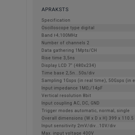
APRAKSTS
Specification
Oscilloscope type digital
Band Ͱ4;100MHz
Number of channels 2
Data gathering 1Mpts/CH
Rise time 3,5ns
Display LCD 7" (480x234)
Time base 2,5n...50s/div
Sampling 1Gsps (in real time), 50Gsps (in 
Input impedance 1MΩ;/14pF
Vertical resolution 8bit
Input coupling AC, DC, GND
Trigger modes automatic, normal, single
Overall dimensions (W x D x H) 399 x 110.
Input sensitivity 2mV/div...10V/div
Max. input voltage 400V