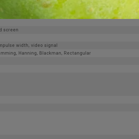
on, division, multiplication and FFT
d screen
impulse width, video signal
Hamming, Hanning, Blackman, Rectangular