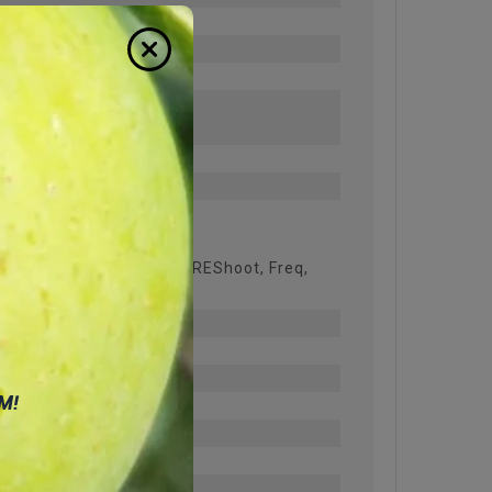
OVShoot, RPREShoot, FPREShoot, Freq,
FF
М!