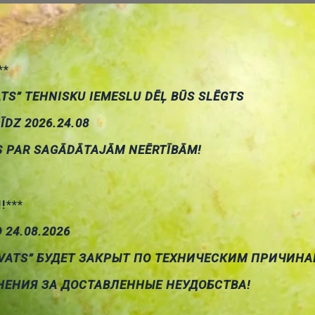
**
ATS” TEHNISKU IEMESLU DĒĻ BŪS SLĒGTS
LĪDZ 2026.24.08
S PAR SAGĀDĀTAJĀM NEĒRTĪBĀM!
n, Vamp, Vtop, Vbase, Vavg, Mean, Vrms, Crms, ROVShoot, F
 +Duty, - Duty, Bwid, Phase, FRR, FRF, FFR, FFF, LRR, LRF, LFR, L
!!***
О 24.08.2026
VATS” БУДЕТ ЗАКРЫТ ПО ТЕХНИЧЕСКИМ ПРИЧИНА
6 runs
НЕНИЯ ЗА ДОСТАВЛЕННЫЕ НЕУДОБСТВА!