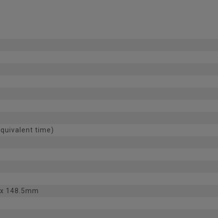
equivalent time)
5 x 148.5mm