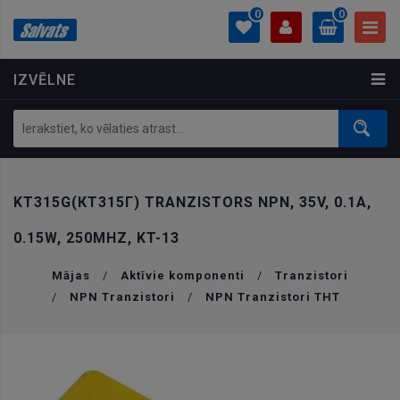
0
0
IZVĒLNE
PROFILS
0.00 €
Ielogoties
Izveidot kontu
KT315G(КТ315Г) TRANZISTORS NPN, 35V, 0.1A,
0.15W, 250MHZ, KT-13
Mājas
/
Aktīvie komponenti
/
Tranzistori
/
NPN Tranzistori
/
NPN Tranzistori THT