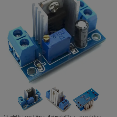
* Produktu fotogrāfijas ir tikai noskatīšanai un var dažreiz