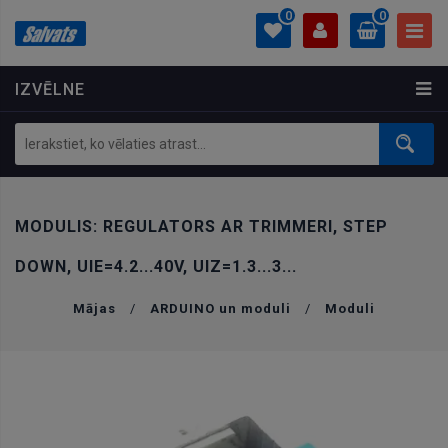
0
0
IZVĒLNE
PROFILS
0.00 €
Ielogoties
Izveidot kontu
MODULIS: REGULATORS AR TRIMMERI, STEP
DOWN, UIE=4.2...40V, UIZ=1.3...3...
Mājas
/
ARDUINO un moduli
/
Moduli