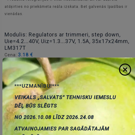
atšķirties no priekšmeta reāla izskata. Bet galvenās īpašības ir
vienādas.
Modulis: Regulators ar trimmeri, step down,
Uie=4.2...40V, Uiz=1.3...37V, 1.5A, 35x17x24mm,
LM317T
3.18 €
Cena:
ID:
00028403
Artikuls:
SI04015
Noliktavas stāvoklis:
10
***UZMANĪBU!***
Daudzums:
VEIKALS „SALVATS” TEHNISKU IEMESLU
Pievienot grozam
DĒĻ BŪS SLĒGTS
NO 2026.10.08 LĪDZ 2026.24.08
ATVAINOJAMIES PAR SAGĀDĀTAJĀM