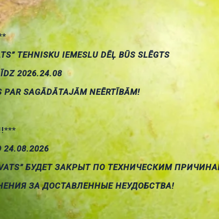
**
tage 34V DC output power 100W + 100W (dual-channel).
ATS” TEHNISKU IEMESLU DĒĻ BŪS SLĒGTS
ly using the recommended voltage 24V).
LĪDZ 2026.24.08
mended power supply: 24V voltage output current over 5A (pow
S PAR SAGĀDĀTAJĀM NEĒRTĪBĀM!
o).
 Best (4 ohms or 6ohms in Europe also work).
!!***
О 24.08.2026
VATS” БУДЕТ ЗАКРЫТ ПО ТЕХНИЧЕСКИМ ПРИЧИНА
НЕНИЯ ЗА ДОСТАВЛЕННЫЕ НЕУДОБСТВА!