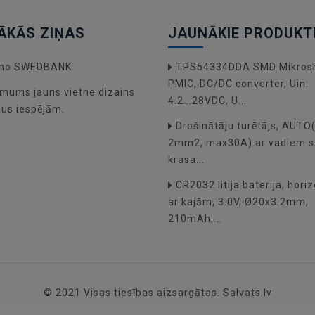
ĀKĀS ZIŅAS
JAUNĀKIE PRODUKT
a no SWEDBANK
TPS54334DDA SMD Mikros
PMIC, DC/DC converter, Uin:
mums jauns vietne dizains
4.2...28VDC, U...
dus iespējām.
Drošinātāju turētājs, AUT
2mm2, max30A) ar vadiem s
krasa...
CR2032 litija baterija, hori
ar kajām, 3.0V, Ø20x3.2mm,
210mAh,...
© 2021 Visas tiesības aizsargātas. Salvats.lv