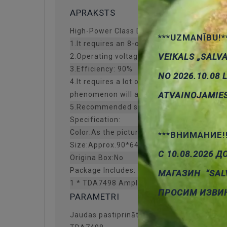
APRAKSTS
High-Power Class D digital amplifier
***UZMANĪBU!*
1.It requires an 8-ohm speaker, input vol
VEIKALS „SALV
2.Operating voltage: 15 – 34VDC (general
3.Efficiency: 90%
NO 2026.10.08 
4.It requires a lot of power to use recom
ATVAINOJAMIE
phenomenon will appear when the staccat
5.Recommended speaker impedance: 8 ohms
Specification:
Color:As the picture shows
***ВНИМАНИЕ!
Size:Approx.90*64mm
С 10.08.2026 Д
Origina Box:No
Package Includes:
МАГАЗИН “SAL
1 * TDA7498 Amplifier Board
ПРОСИМ ИЗВИ
PARAMETRI
Jaudas pastiprinātajs