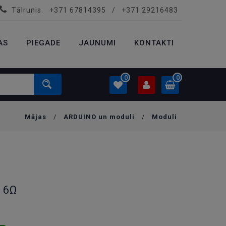
Tālrunis:
+371 67814395
/
+371 29216483
PROFILS
0.00 €
AS
PIEGADE
Ielogoties
JAUNUMI
KONTAKTI
Izveidot kontu
0
0
Mājas
/
ARDUINO un moduli
/
Moduli
PROFILS
0.00 €
Ielogoties
Izveidot kontu
, 6Ω