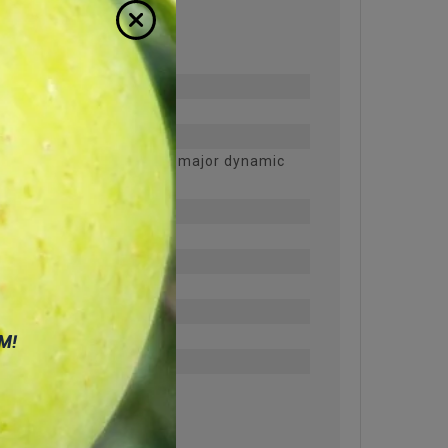
er shortage in power is a major dynamic
М!