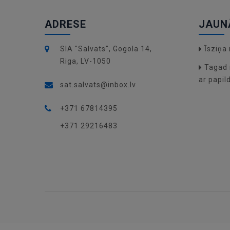
ADRESE
JAUN
SIA "Salvats", Gogola 14,
Īsziņ
Riga, LV-1050
Tagad 
ar papil
sat.salvats@inbox.lv
+371 67814395
+371 29216483