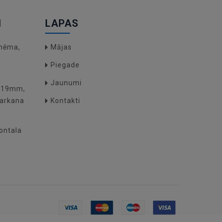
I
LAPAS
hēma,
Mājas
Piegade
Jaunumi
O(19mm,
arkana
Kontakti
zontala