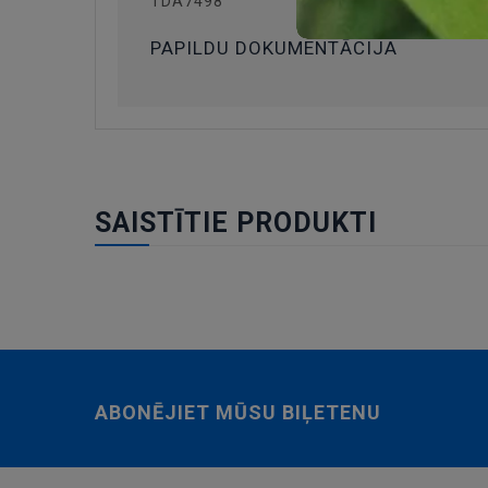
TDA7498
PAPILDU DOKUMENTĀCIJA
SAISTĪTIE PRODUKTI
ABONĒJIET MŪSU BIĻETENU