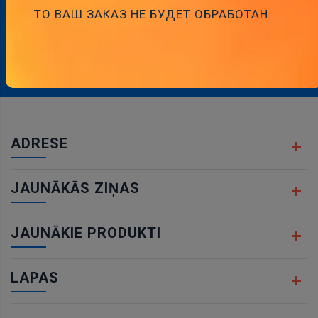
ТО ВАШ ЗАКАЗ НЕ БУДЕТ ОБРАБОТАН.
ABONĒJIET MŪSU BIĻETENU
Abonēt
ADRESE
JAUNĀKĀS ZIŅAS
JAUNĀKIE PRODUKTI
LAPAS