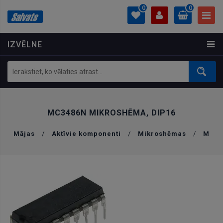
0
0
IZVĒLNE
PROFILS
0.00 €
Ielogoties
Izveidot kontu
MC3486N MIKROSHĒMA, DIP16
Mājas
/
Aktīvie komponenti
/
Mikroshēmas
/
M