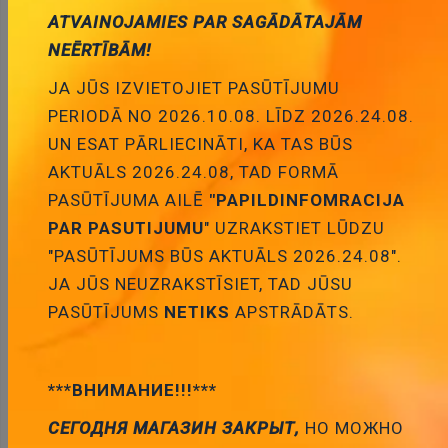
Pievienot grozam
ATVAINOJAMIES PAR SAGĀDĀTAJĀM
NEĒRTĪBĀM!
JA JŪS IZVIETOJIET PASŪTĪJUMU
PERIODĀ NO 2026.10.08. LĪDZ 2026.24.08.
UN ESAT PĀRLIECINĀTI, KA TAS BŪS
AKTUĀLS 2026.24.08, TAD FORMĀ
Apraksts
PASŪTĪJUMA AILĒ
"PAPILDINFOMRACIJA
PAR PASUTIJUMU
" UZRAKSTIET LŪDZU
"PASŪTĪJUMS BŪS AKTUĀLS 2026.24.08".
APRAKSTS
JA JŪS NEUZRAKSTĪSIET, TAD JŪSU
PASŪTĪJUMS
NETIKS
APSTRĀDĀTS.
Manufacturer TEXAS INSTRUMENTS
Type of integrated circuit interface
Kind of integrated circuit line receiver
Interface RS422 / RS423
***ВНИМАНИЕ!!!***
Mounting THT
СЕГОДНЯ МАГАЗИН ЗАКРЫТ,
НО МОЖНО
Case DIP16