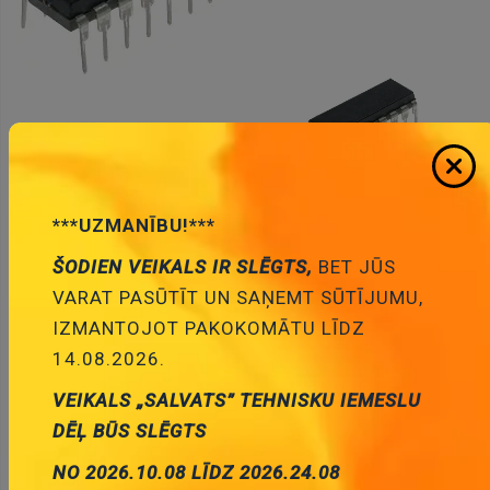
* Produktu fotogrāfijas ir tikai noskatīšanai un var dažreiz
atšķirties no priekšmeta reāla izskata. Bet galvenās īpašības ir
***UZMANĪBU!***
vienādas.
ŠODIEN VEIKALS IR SLĒGTS,
BET JŪS
VARAT PASŪTĪT UN SAŅEMT SŪTĪJUMU,
MC3486N Mikroshēma, DIP16
IZMANTOJOT PAKOKOMĀTU LĪDZ
0.68 €
Cena:
14.08.2026.
ID:
00003621
Artikuls:
MC3486N
VEIKALS „SALVATS” TEHNISKU IEMESLU
Noliktavas stāvoklis:
1
DĒĻ BŪS SLĒGTS
Daudzums:
NO 2026.10.08 LĪDZ 2026.24.08