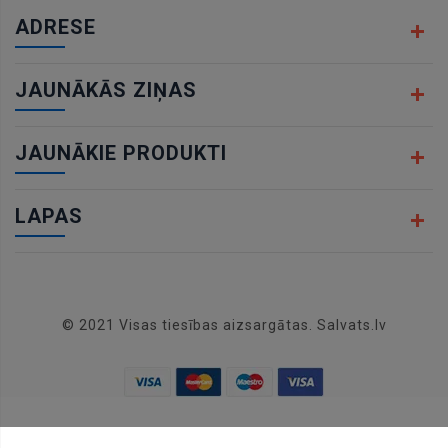
ADRESE
JAUNĀKĀS ZIŅAS
JAUNĀKIE PRODUKTI
LAPAS
© 2021 Visas tiesības aizsargātas. Salvats.lv