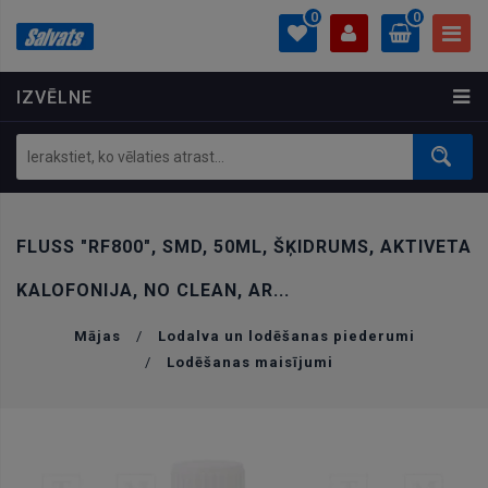
0
0
IZVĒLNE
PROFILS
0.00 €
Ielogoties
Izveidot kontu
FLUSS "RF800", SMD, 50ML, ŠĶIDRUMS, AKTIVETA
KALOFONIJA, NO CLEAN, AR...
Mājas
/
Lodalva un lodēšanas piederumi
/
Lodēšanas maisījumi