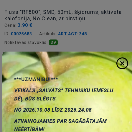
Fluss "RF800", SMD, 50mL, šķidrums, aktiveta
kalofonija, No Clean, ar birstiņu
3.90 €
Cena:
ID:
00025683
Artikuls:
ART.AGT-248
Noliktavas stāvoklis:
39
Daudzums:
Pievienot grozam
***UZMANĪBU!***
VEIKALS „SALVATS” TEHNISKU IEMESLU
DĒĻ BŪS SLĒGTS
NO 2026.10.08 LĪDZ 2026.24.08
Apraksts
ATVAINOJAMIES PAR SAGĀDĀTAJĀM
NEĒRTĪBĀM!