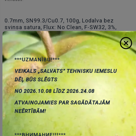
0.7mm, SN99.3/Cu0.7, 100g, Lodalva bez
svinsa satura, Flux: No Clean, F-SW32, 3%,
227°C
17.90 €
Cena:
ID:
00018090
Artikuls:
SN99C-0.7/0.1
Noliktavas stāvoklis:
1
***UZMANĪBU!***
VEIKALS „SALVATS” TEHNISKU IEMESLU
Daudzums:
DĒĻ BŪS SLĒGTS
Pievienot grozam
NO 2026.10.08 LĪDZ 2026.24.08
ATVAINOJAMIES PAR SAGĀDĀTAJĀM
NEĒRTĪBĀM!
***ВНИМАНИЕ!!!***