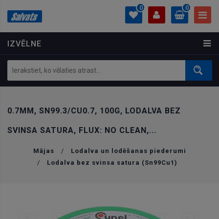
0
0
IZVĒLNE
PROFILS
0.00 €
Ielogoties
Izveidot kontu
0.7MM, SN99.3/CU0.7, 100G, LODALVA BEZ
SVINSA SATURA, FLUX: NO CLEAN,...
Mājas
/
Lodalva un lodēšanas piederumi
/
Lodalva bez svinsa satura (Sn99Cu1)