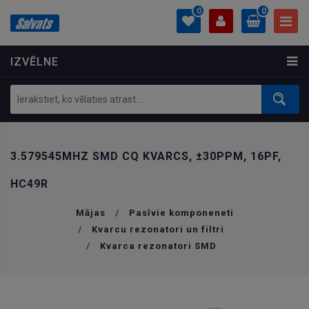
0
0
IZVĒLNE
PROFILS
0.00 €
Ielogoties
Izveidot kontu
3.579545MHZ SMD CQ KVARCS, ±30PPM, 16PF,
HC49R
Mājas
/
Pasīvie komponeneti
/
Kvarcu rezonatori un filtri
/
Kvarca rezonatori SMD