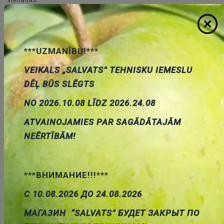
vienādas.
3.579545MHz SMD CQ kvarcs, ±30ppm, 16pF,
HC49R
***UZMANĪBU!***
0.35 €
Cena:
VEIKALS „SALVATS” TEHNISKU IEMESLU
ID:
00022385
Artikuls:
3.579M-SMDHC49R
DĒĻ BŪS SLĒGTS
Noliktavas stāvoklis:
7
NO 2026.10.08 LĪDZ 2026.24.08
Daudzums:
ATVAINOJAMIES PAR SAGĀDĀTAJĀM
Pievienot grozam
NEĒRTĪBĀM!
***ВНИМАНИЕ!!!***
С 10.08.2026 ДО 24.08.2026
МАГАЗИН “SALVATS” БУДЕТ ЗАКРЫТ ПО
Apraksts