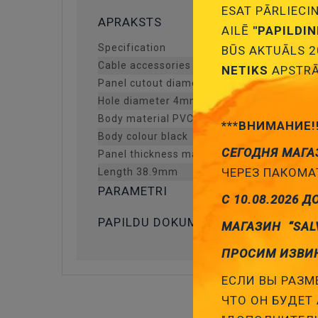
ESAT PĀRLIECI
APRAKSTS
AILĒ
"PAPILDI
Specification
BŪS AKTUĀLS 2
Cable accessories type cable strain relief
NETIKS
APSTRĀ
Panel cutout diameter 7.5mm
Hole diameter 4mm
Body material PVC
***ВНИМАНИЕ!
Body colour black
СЕГОДНЯ МАГА
Panel thickness max 2.4mm
ЧЕРЕЗ ПАКОМАТ
Length 38.9mm
PARAMETRI
С 10.08.2026 Д
PAPILDU DOKUMENTĀCIJA
МАГАЗИН “SAL
ПРОСИМ ИЗВИ
ЕСЛИ ВЫ РАЗМЕ
ЧТО ОН БУДЕТ 