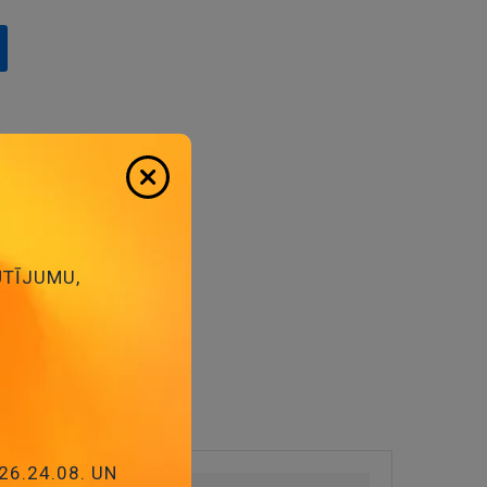
ŪTĪJUMU,
26.24.08. UN