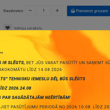
Pievienot grozam
Daudzums:
Vēlmju saraksts
**
S IR SLĒGTS,
BET JŪS VARAT PASŪTĪT UN SAŅEMT S
KOKOMĀTU LĪDZ 14.08.2026.
ATS” TEHNISKU IEMESLU DĒĻ BŪS SLĒGTS
LĪDZ 2026.24.08
S PAR SAGĀDĀTAJĀM NEĒRTĪBĀM!
JIET PASŪTĪJUMU PERIODĀ NO 2026.10.08. LĪDZ 20