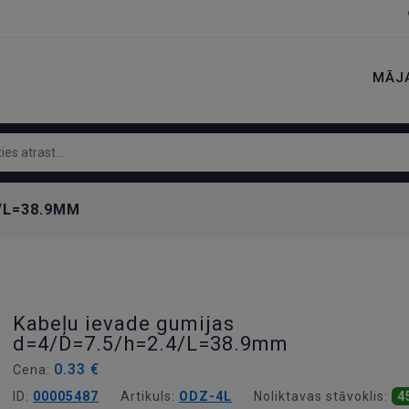
MĀJ
4/L=38.9MM
Kabeļu ievade gumijas
d=4/D=7.5/h=2.4/L=38.9mm
0.33 €
Cena:
ID:
00005487
Artikuls:
ODZ-4L
Noliktavas stāvoklis:
4