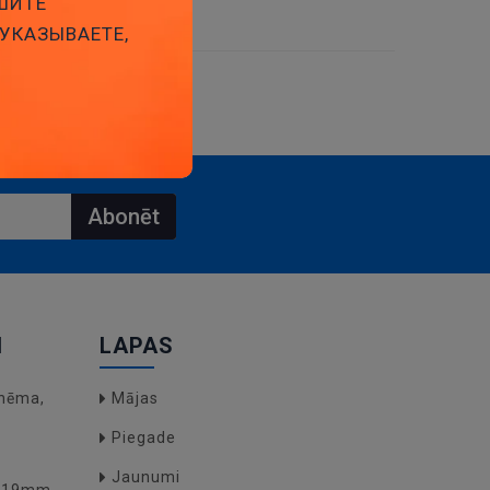
ШИТЕ
 УКАЗЫВАЕТЕ,
Abonēt
I
LAPAS
hēma,
Mājas
Piegade
Jaunumi
O(19mm,