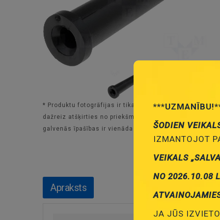
* Produktu fotogrāfijas ir tikai noskatīšanai un var
***UZMANĪBU!*
dažreiz atšķirties no priekšmeta reāla izskata. Bet
ŠODIEN VEIKAL
galvenās īpašības ir vienādas.
IZMANTOJOT PA
VEIKALS „SALV
NO 2026.10.08 
Apraksts
ATVAINOJAMIE
JA JŪS IZVIETO