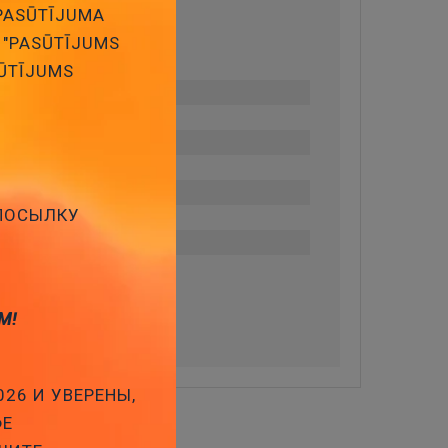
 PASŪTĪJUMA
 "PASŪTĪJUMS
SŪTĪJUMS
 ПОСЫЛКУ
М!
026 И УВЕРЕНЫ,
ФЕ