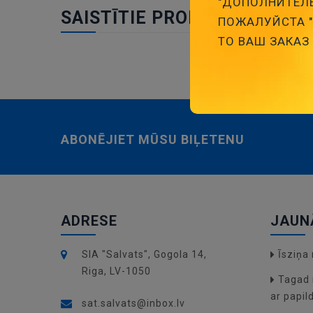
"ДОПОЛНИТЕЛЬ
SAISTĪTIE PRODUKTI
ПОЖАЛУЙСТА "З
ТО ВАШ ЗАКАЗ
ABONĒJIET MŪSU BIĻETENU
ADRESE
JAUN
SIA "Salvats", Gogola 14,
Īsziņ
Riga, LV-1050
Tagad 
ar papil
sat.salvats@inbox.lv