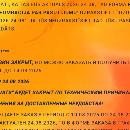
NĀTI, KA TAS BŪS AKTUĀLS 2026.24.08, TAD FORMĀ
NFOMRACIJA PAR PASUTIJUMU
" UZRAKSTIET LŪDZU
026.24.08". JA JŪS NEUZRAKSTĪSIET, TAD JŪSU PA
DĀTS.
!!***
ЗИН ЗАКРЫТ,
НО МОЖНО ЗАКАЗАТЬ И ПОЛУЧИТЬ
 ДО 14.08.2026.
О 24.08.2026
VATS” БУДЕТ ЗАКРЫТ ПО ТЕХНИЧЕСКИМ ПРИЧИНА
НЕНИЯ ЗА ДОСТАВЛЕННЫЕ НЕУДОБСТВА!
ЩАЕТЕ ЗАКАЗ В ПЕРИОД С 10.08.2026 ПО 24.08.2
АКТУАЛЕН 24.08.2026, ТО В ФОРМЕ ЗАКАЗА В ГРА