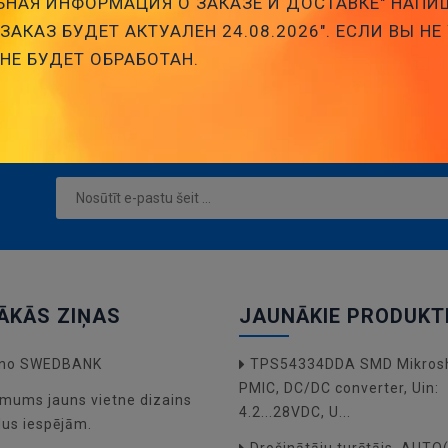
НАЯ ИНФОРМАЦИЯ О ЗАКАЗЕ И ДОСТАВКЕ" НАПИ
АКАЗ БУДЕТ АКТУАЛЕН 24.08.2026". ЕСЛИ ВЫ НЕ
 НЕ БУДЕТ ОБРАБОТАН.
ĀKĀS ZIŅAS
JAUNĀKIE PRODUKT
a no SWEDBANK
TPS54334DDA SMD Mikros
PMIC, DC/DC converter, Uin:
mums jauns vietne dizains
4.2...28VDC, U...
dus iespējām.
Drošinātāju turētājs, AUT