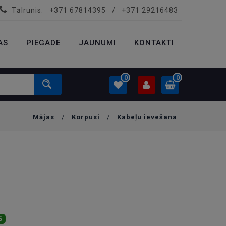
Tālrunis:
+371 67814395
/
+371 29216483
PROFILS
0.00 €
AS
PIEGADE
Ielogoties
JAUNUMI
KONTAKTI
Izveidot kontu
0
0
Mājas
/
Korpusi
/
Kabeļu ievešana
PROFILS
0.00 €
Ielogoties
Izveidot kontu
5