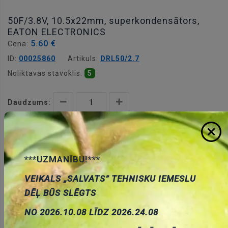
50F/3.8V, 10.5x22mm, superkondensātors,
EATON ELECTRONICS
5.60 €
Cena:
ID:
00025860
Artikuls:
DRL50/2.7
Noliktavas stāvoklis:
5
Daudzums:
Pievienot grozam
***UZMANĪBU!***
VEIKALS „SALVATS” TEHNISKU IEMESLU
DĒĻ BŪS SLĒGTS
Apraksts
NO 2026.10.08 LĪDZ 2026.24.08