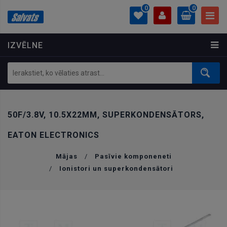
0
0
IZVĒLNE
PROFILS
0.00 €
Ielogoties
Izveidot kontu
50F/3.8V, 10.5X22MM, SUPERKONDENSĀTORS,
EATON ELECTRONICS
Mājas
/
Pasīvie komponeneti
/
Ionistori un superkondensātori