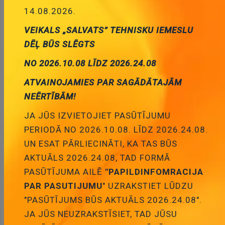
ID:
00020351
Artikuls:
IR21271
14.08.2026.
Noliktavas stāvoklis:
5
VEIKALS „SALVATS” TEHNISKU IEMESLU
DĒĻ BŪS SLĒGTS
Daudzums:
NO 2026.10.08 LĪDZ 2026.24.08
Pievienot grozam
ATVAINOJAMIES PAR SAGĀDĀTAJĀM
NEĒRTĪBĀM!
JA JŪS IZVIETOJIET PASŪTĪJUMU
PERIODĀ NO 2026.10.08. LĪDZ 2026.24.08.
UN ESAT PĀRLIECINĀTI, KA TAS BŪS
Apraksts
AKTUĀLS 2026.24.08, TAD FORMĀ
PASŪTĪJUMA AILĒ
"PAPILDINFOMRACIJA
PAR PASUTIJUMU
" UZRAKSTIET LŪDZU
"PASŪTĪJUMS BŪS AKTUĀLS 2026.24.08".
APRAKSTS
JA JŪS NEUZRAKSTĪSIET, TAD JŪSU
Manufacturer INFINEON TECHNOLOGIES