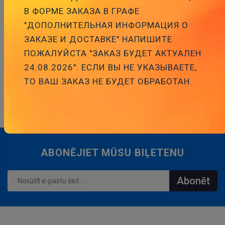
В ФОРМЕ ЗАКАЗА В ГРАФЕ
PAPILDU DOKUMENTĀCIJA
"ДОПОЛНИТЕЛЬНАЯ ИНФОРМАЦИЯ О
ЗАКАЗЕ И ДОСТАВКЕ" НАПИШИТЕ
ПОЖАЛУЙСТА "ЗАКАЗ БУДЕТ АКТУАЛЕН
24.08.2026". ЕСЛИ ВЫ НЕ УКАЗЫВАЕТЕ,
ТО ВАШ ЗАКАЗ НЕ БУДЕТ ОБРАБОТАН.
SAISTĪTIE PRODUKTI
ABONĒJIET MŪSU BIĻETENU
Abonēt