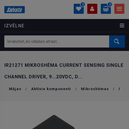
0
0
IZVĒLNE
PROFILS
0.00 €
Ielogoties
Izveidot kontu
IR21271 MIKROSHĒMA CURRENT SENSING SINGLE
CHANNEL DRIVER, 9...20VDC, D...
Mājas
/
Aktīvie komponenti
/
Mikroshēmas
/
I