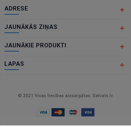
ADRESE
JAUNĀKĀS ZIŅAS
JAUNĀKIE PRODUKTI
LAPAS
© 2021 Visas tiesības aizsargātas. Salvats.lv