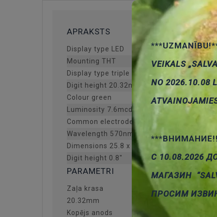
APRAKSTS
***UZMANĪBU!*
Display type LED
Mounting THT
VEIKALS „SALV
Display type triple 7-segment
NO 2026.10.08 
Digit height 20.32mm
Colour green
ATVAINOJAMIE
Luminosity 7.6mcd
Common electrode anode
Wavelength 570nm
***ВНИМАНИЕ!
Dimensions 25.8 x 53.9mm
С 10.08.2026 Д
Digit height 0.8"
PARAMETRI
МАГАЗИН “SAL
Zaļa krasa
ПРОСИМ ИЗВИ
20.32mm
Kopējs anods