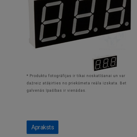
* Produktu fotogrāfijas ir tikai noskatīšanai un var
dažreiz atšķirties no priekšmeta reāla izskata. Bet
galvenās īpašības ir vienādas.
Apraksts