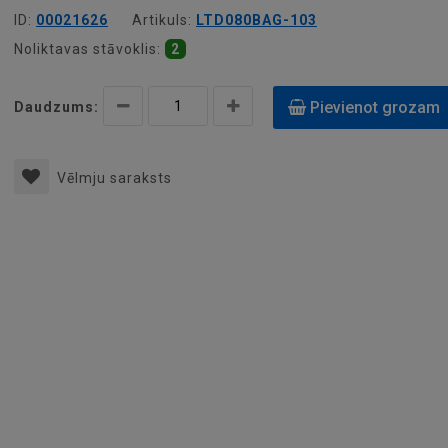
ID:
00021626
Artikuls:
LTD080BAG-103
Noliktavas stāvoklis:
2
Pievienot grozam
Daudzums:
Vēlmju saraksts