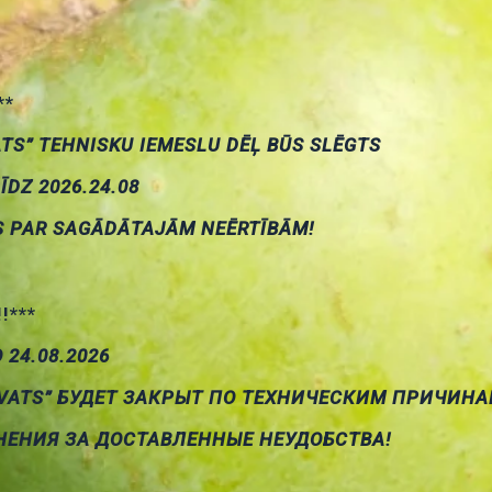
**
ATS” TEHNISKU IEMESLU DĒĻ BŪS SLĒGTS
LĪDZ 2026.24.08
S PAR SAGĀDĀTAJĀM NEĒRTĪBĀM!
!!***
О 24.08.2026
VATS” БУДЕТ ЗАКРЫТ ПО ТЕХНИЧЕСКИМ ПРИЧИНА
НЕНИЯ ЗА ДОСТАВЛЕННЫЕ НЕУДОБСТВА!