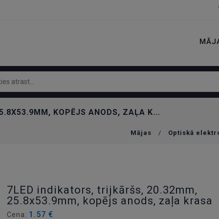
MĀJ
5.8X53.9MM, KOPĒJS ANODS, ZAĻA K...
Mājas
/
Optiskā elektr
7LED indikators, trijkāršs, 20.32mm,
25.8x53.9mm, kopējs anods, zaļa krasa
1.57 €
Cena: