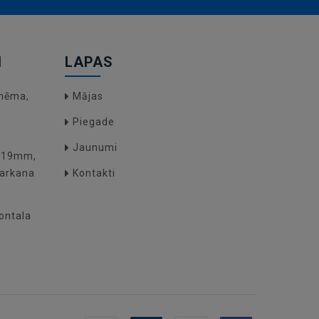
I
LAPAS
hēma,
Mājas
Piegade
Jaunumi
O(19mm,
arkana
Kontakti
zontala