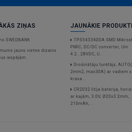
ĀKĀS ZIŅAS
JAUNĀKIE PRODUKT
a no SWEDBANK
TPS54334DDA SMD Mikros
PMIC, DC/DC converter, Uin:
mums jauns vietne dizains
4.2...28VDC, U...
dus iespējām.
Drošinātāju turētājs, AUT
2mm2, max30A) ar vadiem s
krasa...
CR2032 litija baterija, hori
ar kajām, 3.0V, Ø20x3.2mm,
210mAh,...