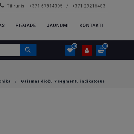
Tālrunis:
+371 67814395
/
+371 29216483
PROFILS
0.00 €
AS
PIEGADE
Ielogoties
JAUNUMI
KONTAKTI
Izveidot kontu
0
0
PROFILS
0.00 €
onika
/
Gaismas diožu 7 segmentu indikatorus
Ielogoties
Izveidot kontu