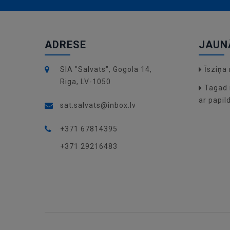
ADRESE
JAUN
SIA "Salvats", Gogola 14,
Īsziņ
Riga, LV-1050
Tagad 
ar papil
sat.salvats@inbox.lv
+371 67814395
+371 29216483