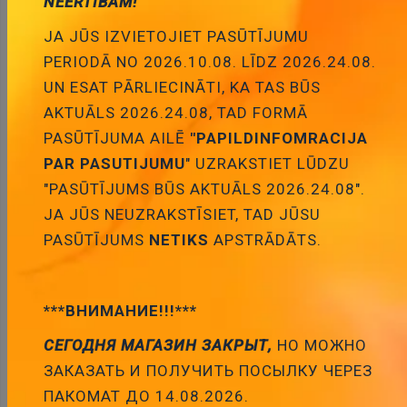
NEĒRTĪBĀM!
FAN4803 Mikroshēma 8-Pin PFC and PWM
JA JŪS IZVIETOJIET PASŪTĪJUMU
Controller Combo, DIP8
PERIODĀ NO 2026.10.08. LĪDZ 2026.24.08.
2.52 €
Cena:
UN ESAT PĀRLIECINĀTI, KA TAS BŪS
ID:
00025515
Artikuls:
FAN4803
AKTUĀLS 2026.24.08, TAD FORMĀ
Noliktavas stāvoklis:
6
PASŪTĪJUMA AILĒ
"PAPILDINFOMRACIJA
PAR PASUTIJUMU
" UZRAKSTIET LŪDZU
Daudzums:
"PASŪTĪJUMS BŪS AKTUĀLS 2026.24.08".
Pievienot grozam
JA JŪS NEUZRAKSTĪSIET, TAD JŪSU
PASŪTĪJUMS
NETIKS
APSTRĀDĀTS.
***ВНИМАНИЕ!!!***
СЕГОДНЯ МАГАЗИН ЗАКРЫТ,
НО МОЖНО
Apraksts
ЗАКАЗАТЬ И ПОЛУЧИТЬ ПОСЫЛКУ ЧЕРЕЗ
ПАКОМАТ ДО 14.08.2026.