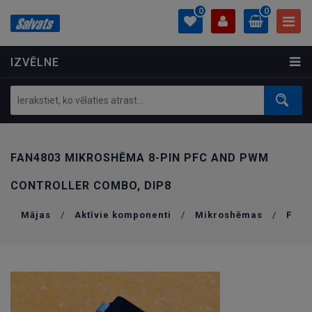
0
0
IZVĒLNE
PROFILS
0.00 €
Ielogoties
Izveidot kontu
FAN4803 MIKROSHĒMA 8-PIN PFC AND PWM
CONTROLLER COMBO, DIP8
Mājas
/
Aktīvie komponenti
/
Mikroshēmas
/
F