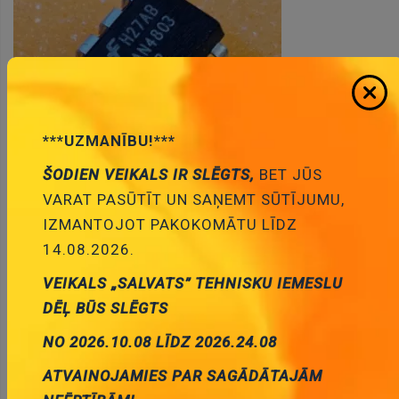
***UZMANĪBU!***
ŠODIEN VEIKALS IR SLĒGTS,
BET JŪS
VARAT PASŪTĪT UN SAŅEMT SŪTĪJUMU,
IZMANTOJOT PAKOKOMĀTU LĪDZ
14.08.2026.
VEIKALS „SALVATS” TEHNISKU IEMESLU
DĒĻ BŪS SLĒGTS
* Produktu fotogrāfijas ir tikai noskatīšanai un var dažreiz
NO 2026.10.08 LĪDZ 2026.24.08
atšķirties no priekšmeta reāla izskata. Bet galvenās īpašības ir
vienādas.
ATVAINOJAMIES PAR SAGĀDĀTAJĀM