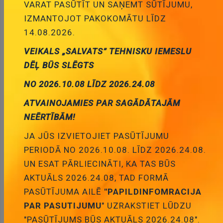
VARAT PASŪTĪT UN SAŅEMT SŪTĪJUMU,
IZMANTOJOT PAKOKOMĀTU LĪDZ
Distancers L=5mm, M2 iekšeja vitne- M2 areja
vitne, misiņš
14.08.2026.
0.37 €
Cena:
VEIKALS „SALVATS” TEHNISKU IEMESLU
ID:
00028390
Artikuls:
TFM-M2X5/DR211
DĒĻ BŪS SLĒGTS
Noliktavas stāvoklis:
127
NO 2026.10.08 LĪDZ 2026.24.08
Daudzums:
ATVAINOJAMIES PAR SAGĀDĀTAJĀM
NEĒRTĪBĀM!
Pievienot grozam
JA JŪS IZVIETOJIET PASŪTĪJUMU
PERIODĀ NO 2026.10.08. LĪDZ 2026.24.08.
UN ESAT PĀRLIECINĀTI, KA TAS BŪS
AKTUĀLS 2026.24.08, TAD FORMĀ
PASŪTĪJUMA AILĒ
"PAPILDINFOMRACIJA
Apraksts
PAR PASUTIJUMU
" UZRAKSTIET LŪDZU
"PASŪTĪJUMS BŪS AKTUĀLS 2026.24.08".