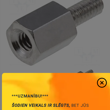
* Produktu fotogrāfijas ir tikai noskatīšanai un var dažreiz
***UZMANĪBU!***
atšķirties no priekšmeta reāla izskata. Bet galvenās īpašības ir
vienādas.
ŠODIEN VEIKALS IR SLĒGTS,
BET JŪS