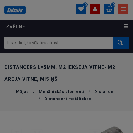
0
0
IZVĒLNE
PROFILS
0.00 €
Ielogoties
Izveidot kontu
DISTANCERS L=5MM, M2 IEKŠEJA VITNE- M2
AREJA VITNE, MISIŅŠ
Mājas
/
Mehāniskās elementi
/
Distanceri
/
Distanceri metāliskas