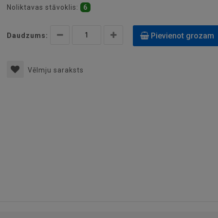
Noliktavas stāvoklis:
6
Pievienot grozam
Daudzums:
Vēlmju saraksts