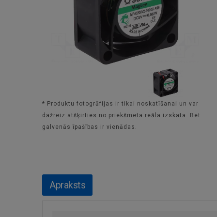
* Produktu fotogrāfijas ir tikai noskatīšanai un var
dažreiz atšķirties no priekšmeta reāla izskata. Bet
galvenās īpašības ir vienādas.
Apraksts