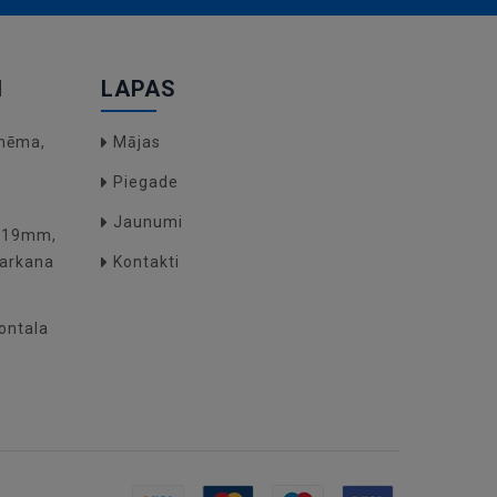
I
LAPAS
hēma,
Mājas
Piegade
Jaunumi
O(19mm,
arkana
Kontakti
zontala