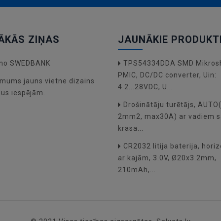
ĀKĀS ZIŅAS
JAUNĀKIE PRODUKT
a no SWEDBANK
TPS54334DDA SMD Mikros
PMIC, DC/DC converter, Uin:
mums jauns vietne dizains
4.2...28VDC, U...
dus iespējām.
Drošinātāju turētājs, AUT
2mm2, max30A) ar vadiem s
krasa...
CR2032 litija baterija, hori
ar kajām, 3.0V, Ø20x3.2mm,
210mAh,...