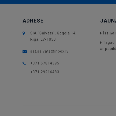
ADRESE
JAUN
SIA "Salvats", Gogola 14,
Īsziņ
Riga, LV-1050
Tagad 
ar papil
sat.salvats@inbox.lv
+371 67814395
+371 29216483