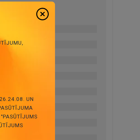
ŪTĪJUMU,
26.24.08. UN
 PASŪTĪJUMA
 "PASŪTĪJUMS
SŪTĪJUMS