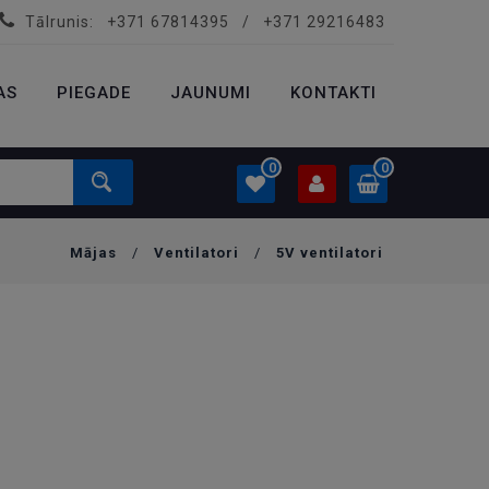
Tālrunis:
+371 67814395
/
+371 29216483
PROFILS
0.00 €
AS
PIEGADE
Ielogoties
JAUNUMI
KONTAKTI
Izveidot kontu
0
0
Mājas
/
Ventilatori
/
5V ventilatori
PROFILS
0.00 €
Ielogoties
Izveidot kontu
,