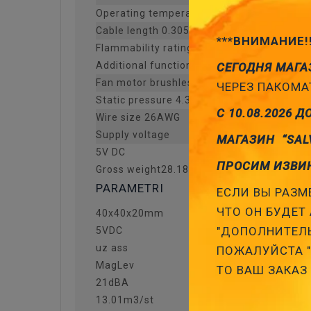
Operating temperature -10...70°C
Cable length 0.305m
***ВНИМАНИЕ!
Flammability rating UL94V-0
Additional functions autorestart
СЕГОДНЯ МАГА
Fan motor brushless DC
ЧЕРЕЗ ПАКОМАТ
Static pressure 4.31mm H2O
С 10.08.2026 Д
Wire size 26AWG
Supply voltage
МАГАЗИН “SAL
5V DC
ПРОСИМ ИЗВИ
Gross weight28.18 g
PARAMETRI
ЕСЛИ ВЫ РАЗМЕ
ЧТО ОН БУДЕТ 
40x40x20mm
"ДОПОЛНИТЕЛЬ
5VDC
uz ass
ПОЖАЛУЙСТА "З
MagLev
ТО ВАШ ЗАКАЗ
21dBA
13.01m3/st