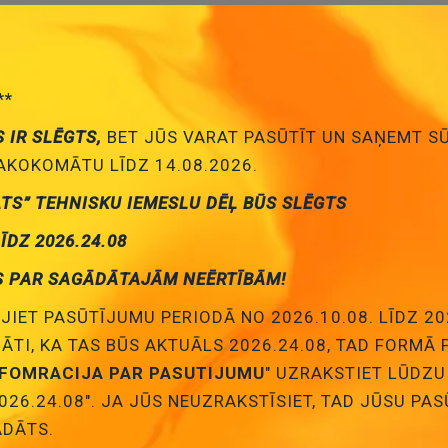
**
S IR SLĒGTS,
BET JŪS VARAT PASŪTĪT UN SAŅEMT S
KOKOMĀTU LĪDZ 14.08.2026.
ATS” TEHNISKU IEMESLU DĒĻ BŪS SLĒGTS
LĪDZ 2026.24.08
S PAR SAGĀDĀTAJĀM NEĒRTĪBĀM!
JIET PASŪTĪJUMU PERIODĀ NO 2026.10.08. LĪDZ 20
NĀTI, KA TAS BŪS AKTUĀLS 2026.24.08, TAD FORMĀ
NFOMRACIJA PAR PASUTIJUMU
" UZRAKSTIET LŪDZU
026.24.08". JA JŪS NEUZRAKSTĪSIET, TAD JŪSU PA
DĀTS.